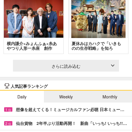
横内謙介×みょんふぁ×糸あ
夏休みはカハクで「いきも
やつり人形一糸座 創作
のの生存戦略」を知ろ
人…
う！ …
さらに読み込む
人気記事ランキング
Daily
Weekly
Monthly
想像を超えてくる！ミュージカルファン必聴 日本ミュー…
1
位
仙台貨物 2年半ぶり活動再開！ 新曲「いっち! いっち!!…
2
位