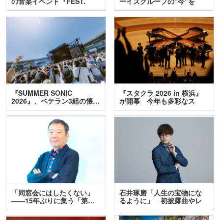
の音楽イベント『FEST.
ーイズグループの“今”を
INA…
訊…
『SUMMER SONIC
『スタクラ 2026 in 横浜』
2026』、ベテラン3組の懐…
が開幕 今年も多彩なス
テ…
「同窓会にはしたくない」
石井琢磨「人生の宝物にな
――15年ぶりに集う「第…
るように」 初披露曲やレ
ア…