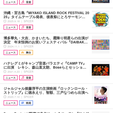
ニュース
音楽
沖縄・宮古島『MIYAKO ISLAND ROCK FESTIVAL 20
25』タイムテーブル発表、後夜祭にとろサーモン…
2025.9.18 ｜ SPICER
ニュース
音楽
博多華丸・大吉、かまいたち、霜降り明星らの出演が
決定 年末恒例のお笑いフェスティバル『DAIBAK…
2024.11.1 ｜ SPICER
ニュース
舞台
ハナレグミがキャンプ音楽バラエティ『CAMP TV』
に出演 レキシ、森山直太朗、Boseらとセッショ…
2021.4.23 ｜ SPICER
ニュース
音楽
ジャルジャル後藤淳平の主演映画『ロックンロール・
ストリップ』に徳永えり、智順、三戸なつめら出演へ
2020.7.10 ｜ SPICER
ニュース
映画