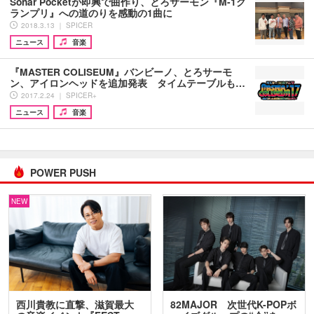
Sonar Pocketが即興で曲作り、とろサーモン『M-1グ
ランプリ』への道のりを感動の1曲に
2018.3.13 ｜ SPICER
ニュース
音楽
『MASTER COLISEUM』バンビーノ、とろサーモ
ン、アイロンヘッドを追加発表 タイムテーブルも…
2017.2.24 ｜ SPICER+
ニュース
音楽
POWER PUSH
NEW
西川貴教に直撃、滋賀最大
82MAJOR 次世代K-POPボ