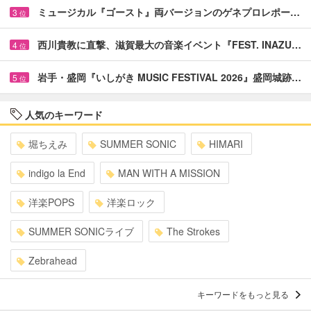
ミュージカル『ゴースト』両バージョンのゲネプロレポー…
3
位
西川貴教に直撃、滋賀最大の音楽イベント『FEST. INAZU…
4
位
岩手・盛岡『いしがき MUSIC FESTIVAL 2026』盛岡城跡…
5
位
人気のキーワード
堀ちえみ
SUMMER SONIC
HIMARI
indigo la End
MAN WITH A MISSION
洋楽POPS
洋楽ロック
SUMMER SONICライブ
The Strokes
Zebrahead
キーワードをもっと見る