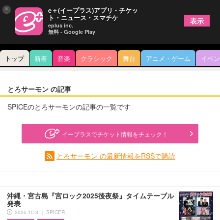
×
e＋(イープラス)アプリ - チケッ
ト・ニュース・スマチケ
表示
eplus inc.
無料 - Google Play
トップ
新着
音楽
クラシック
舞台
アニメ・ゲーム
イベン
とろサーモン の記事
SPICEのとろサーモンの記事の一覧です
イープラスでチケット情報をチェック！
とろサーモン の最新情報をRSSで購読
沖縄・宮古島『宮ロック2025後夜祭』タイムテーブル
発表
2025.10.3 ｜ SPICER