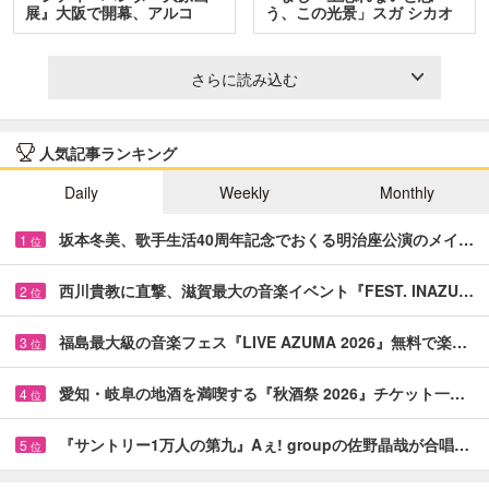
展』大阪で開幕、アルコ
う、この光景」スガ シカオ
＆…
と…
さらに読み込む
人気記事ランキング
Daily
Weekly
Monthly
坂本冬美、歌手生活40周年記念でおくる明治座公演のメイ…
1
位
西川貴教に直撃、滋賀最大の音楽イベント『FEST. INAZU…
2
位
福島最大級の音楽フェス『LIVE AZUMA 2026』無料で楽…
3
位
愛知・岐阜の地酒を満喫する『秋酒祭 2026』チケット一…
4
位
『サントリー1万人の第九』Aぇ! groupの佐野晶哉が合唱…
5
位