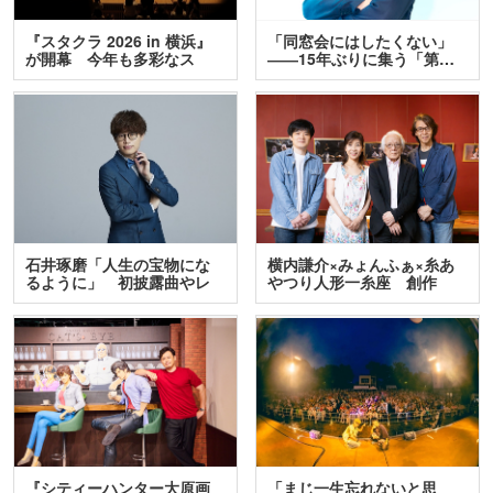
『スタクラ 2026 in 横浜』
「同窓会にはしたくない」
が開幕 今年も多彩なス
――15年ぶりに集う「第…
テ…
石井琢磨「人生の宝物にな
横内謙介×みょんふぁ×糸あ
るように」 初披露曲やレ
やつり人形一糸座 創作
ア…
人…
『シティーハンター大原画
「まじ一生忘れないと思