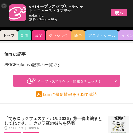
×
e＋(イープラス)アプリ - チケッ
ト・ニュース・スマチケ
表示
eplus inc.
無料 - Google Play
トップ
新着
音楽
クラシック
舞台
アニメ・ゲーム
イベン
fam の記事
SPICEのfamの記事の一覧です
イープラスでチケット情報をチェック！
fam の最新情報をRSSで購読
『でらロックフェスティバル 2023』第一弾出演者と
してねぐせ。、クジラ夜の街らを発表
2022.10.7 ｜ SPICER