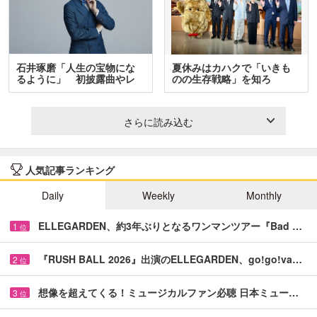
石井琢磨「人生の宝物にな
夏休みはカハクで「いきも
るように」 初披露曲やレ
のの生存戦略」を知ろ
ア…
う！ …
さらに読み込む
人気記事ランキング
Daily
Weekly
Monthly
ELLEGARDEN、約3年ぶりとなるワンマンツアー『Bad …
1
位
『RUSH BALL 2026』出演のELLEGARDEN、go!go!va…
2
位
想像を超えてくる！ミュージカルファン必聴 日本ミュー…
3
位