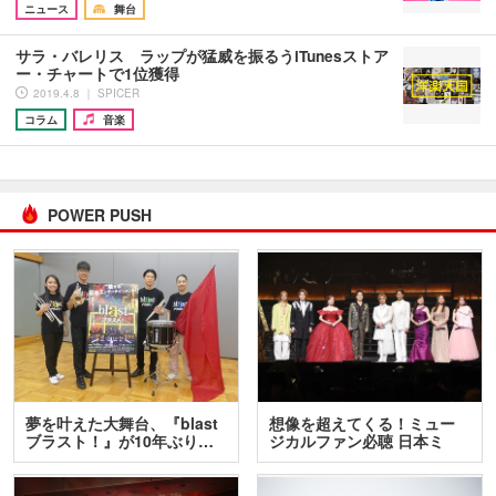
ニュース
舞台
サラ・バレリス ラップが猛威を振るうiTunesストア
ー・チャートで1位獲得
2019.4.8 ｜ SPICER
コラム
音楽
POWER PUSH
夢を叶えた大舞台、『blast
想像を超えてくる！ミュー
ブラスト！』が10年ぶり…
ジカルファン必聴 日本ミ
ュ…