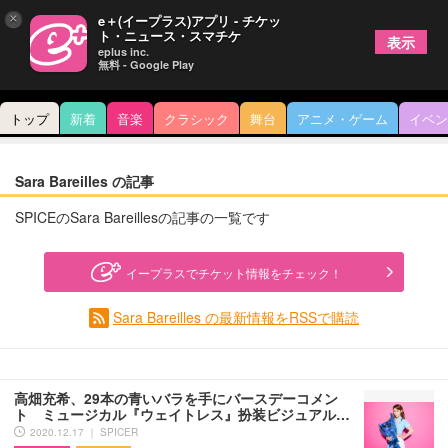
×
e＋(イープラス)アプリ - チケッ
ト・ニュース・スマチケ
表示
eplus inc.
無料 - Google Play
トップ
新着
音楽
クラシック
舞台
アニメ・ゲーム
イベン
Sara Bareilles の記事
SPICEのSara Bareillesの記事の一覧です
イープラスでチケット情報をチェック！
Sara Bareilles の最新情報をRSSで購読
高畑充希、29本の青いバラを手にバースデーコメン
ト ミュージカル『ウェイトレス』扮装ビジュアル…
2020.12.17 ｜ SPICER