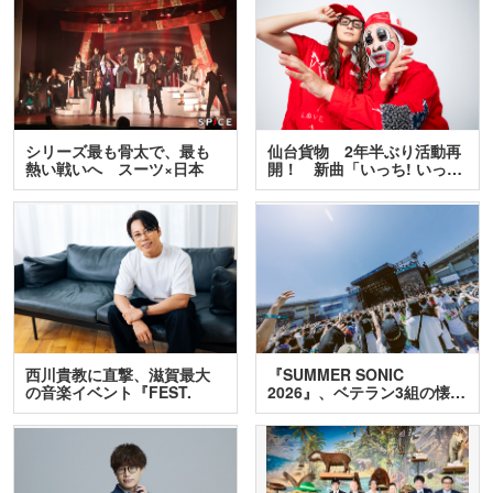
シリーズ最も骨太で、最も
仙台貨物 2年半ぶり活動再
熱い戦いへ スーツ×日本
開！ 新曲「いっち! いっ…
刀…
西川貴教に直撃、滋賀最大
『SUMMER SONIC
の音楽イベント『FEST.
2026』、ベテラン3組の懐…
INA…