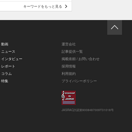
キーワードをもっと見る
- 動画
運営会社
- ニュース
記事提供一覧
- インタビュー
掲載依頼 / お問い合わせ
- レポート
採用情報
- コラム
利用規約
- 特集
プライバシーポリシー
JASRAC許諾第9008487009Y31018号