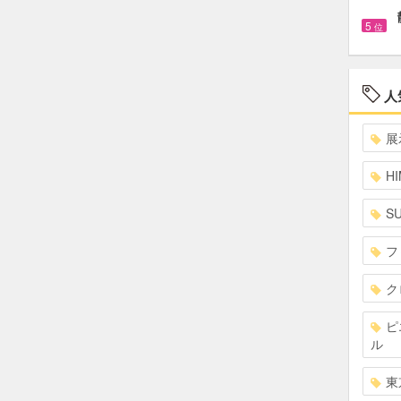
5
位
人
展
HI
S
フ
ク
ピ
ル
東