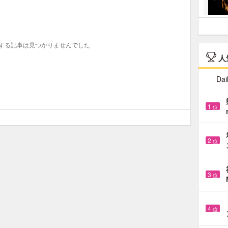
する記事は見つかりませんでした
人
Dai
1
位
2
位
3
位
4
位