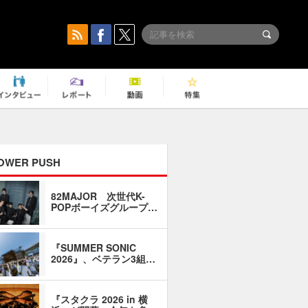
OWER PUSH
82MAJOR 次世代K-
「同窓会に
POPボーイズグループ…
い」――1
『SUMMER SONIC
石井琢磨「
2026』、ベテラン3組…
なるように
『スタクラ 2026 in 横
横内謙介×