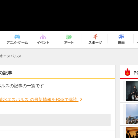
水エスパルス
の記事
P
スパルスの記事の一覧です
まるで原作の世界から飛
び出してきたよう！ 圧…
清水エスパルス の最新情報をRSSで購読
ｅｐｌｕｓ ｗｅｅｋｅ
ｎｄ ｃｌｕｂ
ＲｅｏＮａ“ピルグリム”