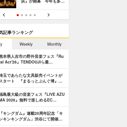
浜』が開幕 今年も多…
あやつり人
気記事ランキング
ly
Weekly
Monthly
熊本県人吉市の野外音楽フェス『Ru
ral Act'26』TENDOUJIら最…
埼玉であらたな文具販売イベントが
スタート 『まるっとぶんぐ博』…
福島最大級の音楽フェス『LIVE AZU
MA 2026』無料で楽しめるEC…
『キングダム』連載20周年記念「キ
ンキンキングダム」渋谷にて開催…