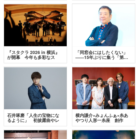
『スタクラ 2026 in 横浜』
「同窓会にはしたくない」
が開幕 今年も多彩なス
――15年ぶりに集う「第…
テ…
石井琢磨「人生の宝物にな
横内謙介×みょんふぁ×糸あ
るように」 初披露曲やレ
やつり人形一糸座 創作
ア…
人…