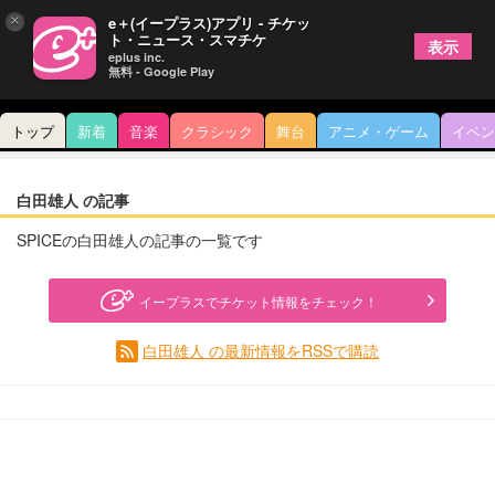
×
e＋(イープラス)アプリ - チケッ
ト・ニュース・スマチケ
表示
eplus inc.
無料 - Google Play
トップ
新着
音楽
クラシック
舞台
アニメ・ゲーム
イベン
白田雄人 の記事
SPICEの白田雄人の記事の一覧です
イープラスでチケット情報をチェック！
白田雄人 の最新情報をRSSで購読