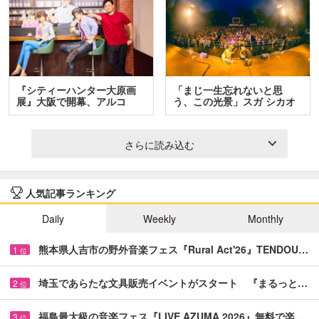
『シティーハンター大原画
「まじ一生忘れないと思
展』大阪で開幕、アルコ
う、この光景」スガ シカオ
＆…
と…
さらに読み込む
人気記事ランキング
Daily
Weekly
Monthly
熊本県人吉市の野外音楽フェス『Rural Act'26』TENDOU…
1
位
埼玉であらたな文具販売イベントがスタート 『まるっと…
2
位
福島最大級の音楽フェス『LIVE AZUMA 2026』無料で楽…
3
位