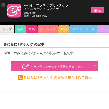
×
e＋(イープラス)アプリ - チケッ
ト・ニュース・スマチケ
表示
eplus inc.
無料 - Google Play
トップ
新着
音楽
クラシック
舞台
アニメ・ゲーム
イベン
みにみに♪ぎゃんぐ の記事
SPICEのみにみに♪ぎゃんぐの記事の一覧です
イープラスでチケット情報をチェック！
みにみに♪ぎゃんぐ の最新情報をRSSで購読