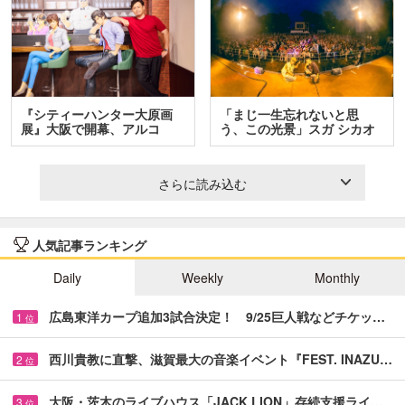
『シティーハンター大原画
「まじ一生忘れないと思
展』大阪で開幕、アルコ
う、この光景」スガ シカオ
＆…
と…
さらに読み込む
人気記事ランキング
Daily
Weekly
Monthly
広島東洋カープ追加3試合決定！ 9/25巨人戦などチケッ…
1
位
西川貴教に直撃、滋賀最大の音楽イベント『FEST. INAZU…
2
位
大阪・茨木のライブハウス「JACK LION」存続支援ライ…
3
位