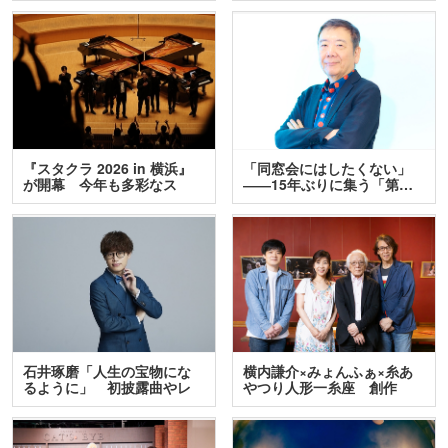
『スタクラ 2026 in 横浜』
「同窓会にはしたくない」
が開幕 今年も多彩なス
――15年ぶりに集う「第…
テ…
石井琢磨「人生の宝物にな
横内謙介×みょんふぁ×糸あ
るように」 初披露曲やレ
やつり人形一糸座 創作
ア…
人…