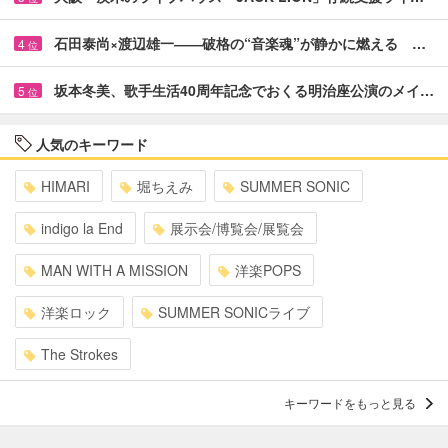
石田泰尚×渡辺雄一――破格の“音楽魂”が静かに燃える …
4
位
坂本冬美、歌手生活40周年記念でおくる明治座公演のメイ…
5
位
人気のキーワード
HIMARI
堀ちえみ
SUMMER SONIC
indigo la End
展示会/博覧会/展覧会
MAN WITH A MISSION
洋楽POPS
洋楽ロック
SUMMER SONICライブ
The Strokes
キーワードをもっと見る