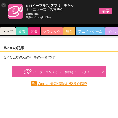
×
e＋(イープラス)アプリ - チケッ
ト・ニュース・スマチケ
表示
eplus inc.
無料 - Google Play
トップ
新着
音楽
クラシック
舞台
アニメ・ゲーム
イベン
Woo の記事
SPICEのWooの記事の一覧です
イープラスでチケット情報をチェック！
Woo の最新情報をRSSで購読