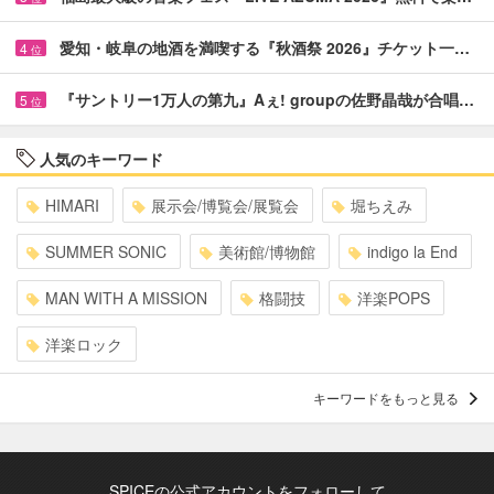
愛知・岐阜の地酒を満喫する『秋酒祭 2026』チケット一…
4
位
『サントリー1万人の第九』Aぇ! groupの佐野晶哉が合唱…
5
位
人気のキーワード
HIMARI
展示会/博覧会/展覧会
堀ちえみ
SUMMER SONIC
美術館/博物館
indigo la End
MAN WITH A MISSION
格闘技
洋楽POPS
洋楽ロック
キーワードをもっと見る
SPICEの公式アカウントをフォローして