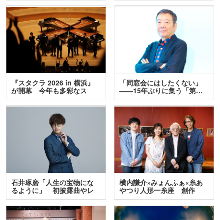
『スタクラ 2026 in 横浜』
「同窓会にはしたくない」
が開幕 今年も多彩なス
――15年ぶりに集う「第…
テ…
石井琢磨「人生の宝物にな
横内謙介×みょんふぁ×糸あ
るように」 初披露曲やレ
やつり人形一糸座 創作
ア…
人…