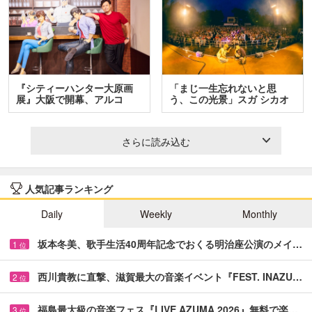
『シティーハンター大原画
「まじ一生忘れないと思
展』大阪で開幕、アルコ
う、この光景」スガ シカオ
＆…
と…
さらに読み込む
人気記事ランキング
Daily
Weekly
Monthly
坂本冬美、歌手生活40周年記念でおくる明治座公演のメイ…
1
位
西川貴教に直撃、滋賀最大の音楽イベント『FEST. INAZU…
2
位
福島最大級の音楽フェス『LIVE AZUMA 2026』無料で楽…
3
位