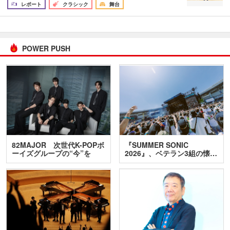
レポート
クラシック
舞台
POWER PUSH
82MAJOR 次世代K-POPボ
『SUMMER SONIC
ーイズグループの“今”を
2026』、ベテラン3組の懐…
訊…