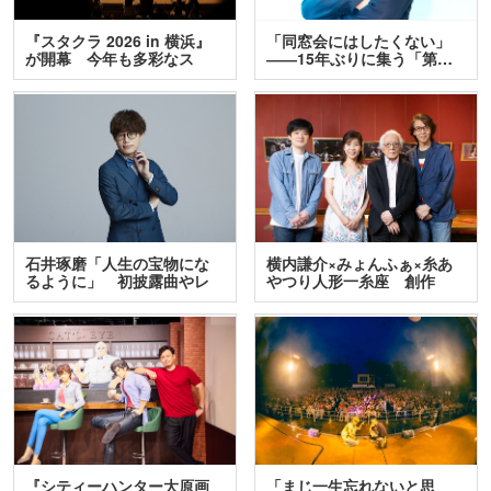
『スタクラ 2026 in 横浜』
「同窓会にはしたくない」
が開幕 今年も多彩なス
――15年ぶりに集う「第…
テ…
石井琢磨「人生の宝物にな
横内謙介×みょんふぁ×糸あ
るように」 初披露曲やレ
やつり人形一糸座 創作
ア…
人…
『シティーハンター大原画
「まじ一生忘れないと思