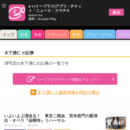
×
e＋(イープラス)アプリ - チケッ
ト・ニュース・スマチケ
表示
eplus inc.
無料 - Google Play
トップ
新着
音楽
クラシック
舞台
アニメ・ゲーム
イベン
木下湧仁 の記事
SPICEの木下湧仁の記事の一覧です
イープラスでチケット情報をチェック！
木下湧仁 の最新情報をRSSで購読
いよいよ上演迫る！ 東京二期会、宮本亜門の新演
出・オペラ『金閣寺』リハーサル
2019.2.21 ｜ SPICER