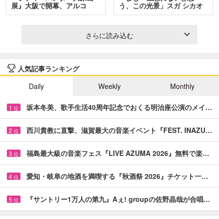
展』大阪で開幕、アルコ
う、この光景」スガ シカオ
＆…
と…
さらに読み込む
人気記事ランキング
Daily
Weekly
Monthly
坂本冬美、歌手生活40周年記念でおくる明治座公演のメイ…
1
位
西川貴教に直撃、滋賀最大の音楽イベント『FEST. INAZU…
2
位
福島最大級の音楽フェス『LIVE AZUMA 2026』無料で楽…
3
位
愛知・岐阜の地酒を満喫する『秋酒祭 2026』チケット一…
4
位
『サントリー1万人の第九』Aぇ! groupの佐野晶哉が合唱…
5
位