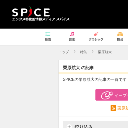
トップ
特集
栗原航大
栗原航大 の記事
SPICEの栗原航大の記事の一覧です
イープ
栗原
絞り込み