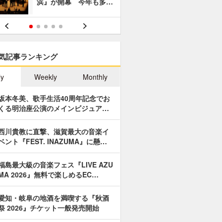
浜』が開幕 今年も多…
あやつり人
気記事ランキング
ly
Weekly
Monthly
坂本冬美、歌手生活40周年記念でお
くる明治座公演のメインビジュア…
西川貴教に直撃、滋賀最大の音楽イ
ベント『FEST. INAZUMA』に懸…
福島最大級の音楽フェス『LIVE AZU
MA 2026』無料で楽しめるEC…
愛知・岐阜の地酒を満喫する『秋酒
祭 2026』チケット一般発売開始