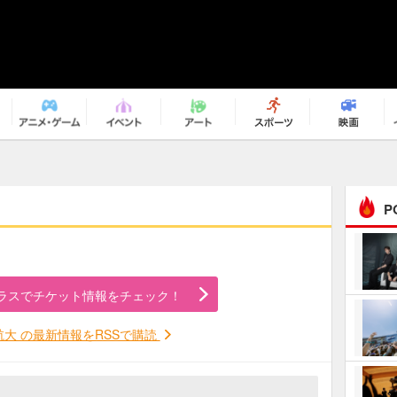
P
まるで原作の世界から飛
び出してきたよう！ 圧…
ラスでチケット情報をチェック！
ｅｐｌｕｓ ｗｅｅｋｅ
ｎｄ ｃｌｕｂ
航大 の最新情報をRSSで購読
ＲｅｏＮａ“ピルグリム”