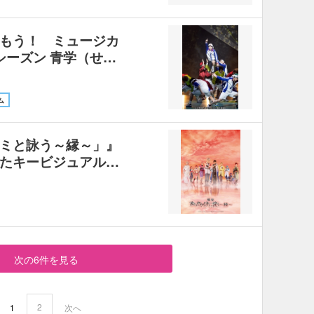
もう！ ミュージカ
シーズン 青学（せ…
ム
ミと詠う～縁～」』
たキービジュアル…
次の6件を見る
2
1
次へ