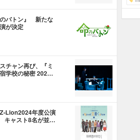
Th
のバトン』 新たな
演が決定
スチャン再び、『ミ
学校の秘密 202…
Lion2024年度公演
ow』 キャスト8名が並…