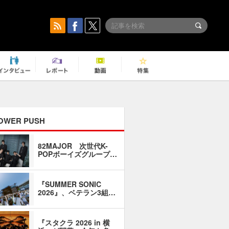
OWER PUSH
82MAJOR 次世代K-
「同窓会に
POPボーイズグループ…
い」――1
『SUMMER SONIC
石井琢磨「
2026』、ベテラン3組…
なるように
『スタクラ 2026 in 横
横内謙介×