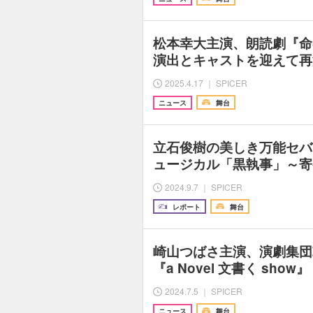
松本幸大主演、朗読劇『命
演出とキャストを迎えて再
2025.4.17 ｜ SPICER
ニュース
舞台
立石俊樹の美しき万能セバ
ュージカル「黒執事」～寄宿
2024.9.7 ｜ SPICER
レポート
舞台
崎山つばさ主演、演劇集団Z-
『a Novel 文書く sh
2024.7.5 ｜ SPICER
ニュース
舞台