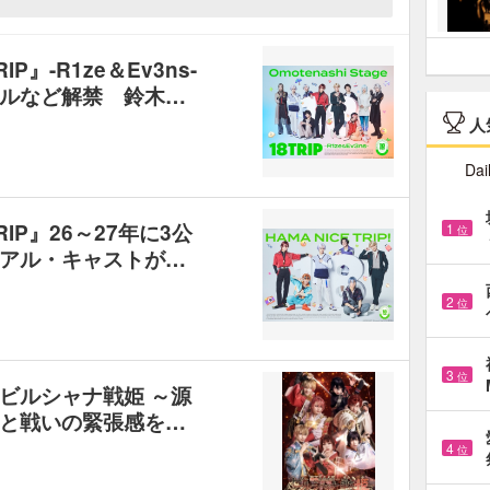
RIP』-R1ze＆Ev3ns-
ルなど解禁 鈴木…
人
Dai
8TRIP』26～27年に3公
1
位
アル・キャストが…
2
位
3
位
ビルシャナ戦姫 ～源
と戦いの緊張感を…
4
位