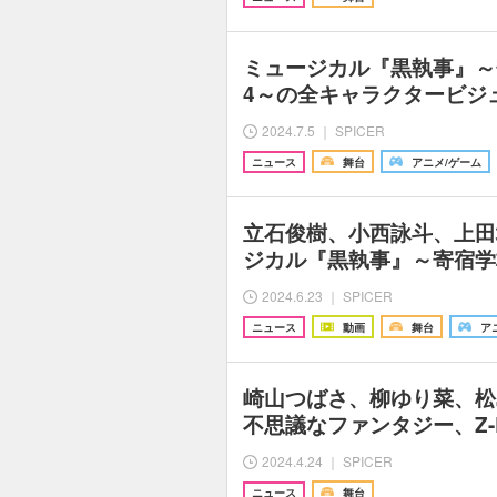
ミュージカル『黒執事』～寄
4～の全キャラクタービジ
2024.7.5 ｜ SPICER
ニュース
舞台
アニメ/ゲーム
立石俊樹、小西詠斗、上田
ジカル『黒執事』～寄宿学
2024.6.23 ｜ SPICER
ニュース
動画
舞台
ア
崎山つばさ、柳ゆり菜、松
不思議なファンタジー、Z-L
2024.4.24 ｜ SPICER
ニュース
舞台