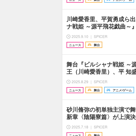
川崎愛香里、平賀勇成ら出
ナ戦姫 ～源平飛花戯曲～
2025.9.10 ｜ SPICER
ニュース
舞台
舞台『ビルシャナ戦姫 ～
王（川崎愛香里）、平 知
2025.8.29 ｜ SPICER
ニュース
舞台
アニメ/ゲーム
砂川脩弥の初単独主演で舞
新章〈陰陽寮篇〉が上演決
2025.7.18 ｜ SPICER
ニュース
舞台