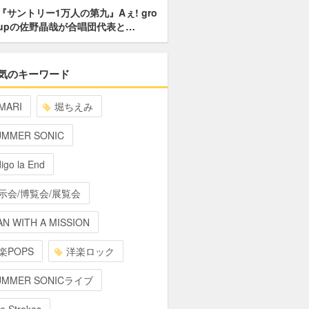
『サントリー1万人の第九』Aぇ! gro
upの佐野晶哉が合唱団代表と…
気のキーワード
MARI
堀ちえみ
UMMER SONIC
digo la End
示会/博覧会/展覧会
N WITH A MISSION
楽POPS
洋楽ロック
UMMER SONICライブ