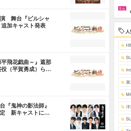
5
位
演 舞台『ビルシャ
』追加キャスト発表
人
HI
S
源平飛花戯曲～』遮那
盛役（平賀勇成）ら…
in
展
MA
台『鬼神の影法師』
洋
定 新キャストに…
S