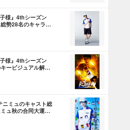
子様』4thシーズン
総勢28名のキャラ…
子様』4thシーズン
のキービジュアル解…
新テニミュのキャスト総
ニミュ秋の合同大運…