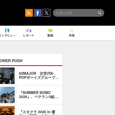
OWER PUSH
82MAJOR 次世代K-
「同窓会に
POPボーイズグループ…
い」――1
『SUMMER SONIC
石井琢磨「
2026』、ベテラン3組…
なるように
『スタクラ 2026 in 横
横内謙介×