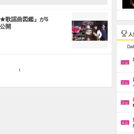
★歌謡曲図鑑』が5
公開
人
Dai
1
位
1
2
位
3
位
4
位