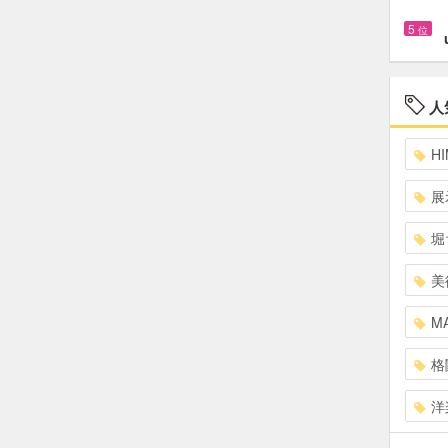
5
位
人
HI
展
堀
美
MA
格
洋