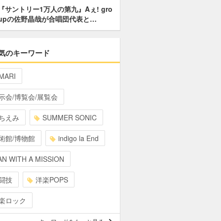
『サントリー1万人の第九』Aぇ! gro
upの佐野晶哉が合唱団代表と…
気のキーワード
MARI
示会/博覧会/展覧会
ちえみ
SUMMER SONIC
術館/博物館
indigo la End
N WITH A MISSION
闘技
洋楽POPS
楽ロック