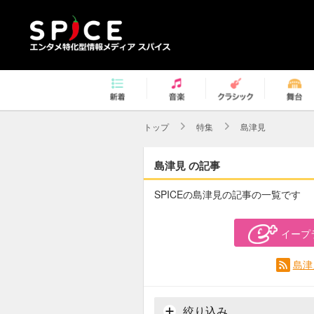
トップ
特集
島津見
島津見 の記事
SPICEの島津見の記事の一覧です
イープ
島津
絞り込み