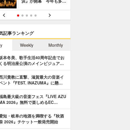
浜』が開幕 今年も多…
あやつり人
気記事ランキング
ly
Weekly
Monthly
坂本冬美、歌手生活40周年記念でお
くる明治座公演のメインビジュア…
西川貴教に直撃、滋賀最大の音楽イ
ベント『FEST. INAZUMA』に懸…
福島最大級の音楽フェス『LIVE AZU
MA 2026』無料で楽しめるEC…
愛知・岐阜の地酒を満喫する『秋酒
祭 2026』チケット一般発売開始