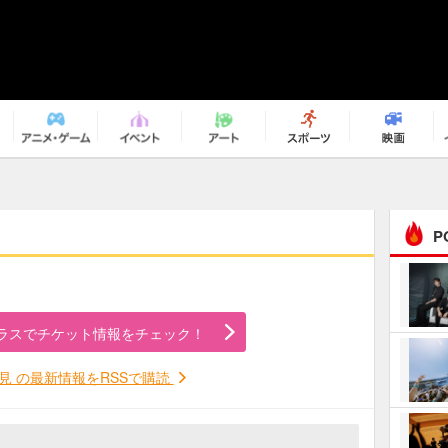
P
まるで原作の世界から飛
び出してきたよう！ 圧…
ラスでチケット情報をチェック！
ｅｐｌｕｓ ｗｅｅｋｅ
ｎｄ ｃｌｕｂ
見 の最新情報をRSSで購読
ＲｅｏＮａ“ピルグリム”