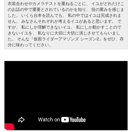
衣装合わせやカメラテストを重ねるごとに、 イユがどれだけこ
のお話の中で重要とされているのかを知り、 役の重みを感じま
した。 いくら台本を読んでも、 私の中ではイユは完成されま
せん。 みなさんそれぞれが考えるイユがあると思います。 で
すが、 私にしか理解できないイユ、 私にしか動かすことので
きないイユを、 私なりに大切に大切に演じさせてもらいまし
た。 そんな『仮面ライダーアマゾンズ シーズン2』をぜひ、存
分に味わってください。