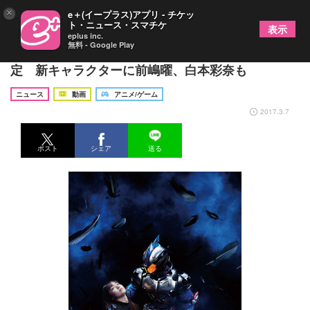
×
e＋(イープラス)アプリ - チケッ
ト・ニュース・スマチケ
表示
eplus inc.
無料 - Google Play
『仮面ライダーアマゾンズ』の新シリーズが配信決
定 新キャラクターに前嶋曜、白本彩奈も
ニュース
動画
アニメ/ゲーム
2017.3.7
ポスト
シェア
送る