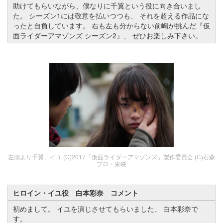
助けてもらいながら、僕なりに千翼という役に向き合いまし
た。 シーズン1には敬意を払いつつも、 それを超える作品にな
ったと自負しています。 右も左も分からない前嶋が挑んだ『仮
面ライダーアマゾンズ シーズン2』、 ぜひお楽しみ下さい。
左側より千翼、イユ (C)2017「仮面ライダーアマゾンズ」製作委員会 (C)石森
プロ・東映
ヒロイン・イユ役 白本彩奈 コメント
初めまして。 イユを演じさせてもらいました、 白本彩奈で
す。