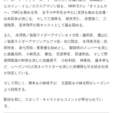
ヒロイン・イユ／カラスアマゾン役を、 NHK Eテレ『すイエんサ
ー』でMCを務める等、 女子小中学生を中心に支持を集める女優・
白本彩奈が演じる。 そして三浦孝太、 籾木芳仁、 赤楚衛二、 三
浦海里、 堂本翔平が新キャストとして脇を固める。
また、 水澤悠／仮面ライダーアマゾンオメガ役：藤田富、 鷹山仁
／仮面ライダーアマゾンアルファ役：谷口賢志、 水澤美月役：武
田玲奈、 泉七羽役：東亜優を始めとし、 駆除班のメンバーを演じ
た俊藤光利、 小林亮太、 勝也、 宮原華音、 田邊和也、 そして野
座間製薬の幹部を演じた加藤貴子、 小松利昌、 神尾佑、 藤木孝な
ど、シーズン1の人気キャラクターを演じた俳優陣も引き続き出演
が決定している。
そして同じく、脚本を小林靖子が、 主題歌を小林太郎がシーズン1
より続投する。
配信を前に、スタッフ・キャストからコメントが寄せられてい
る。