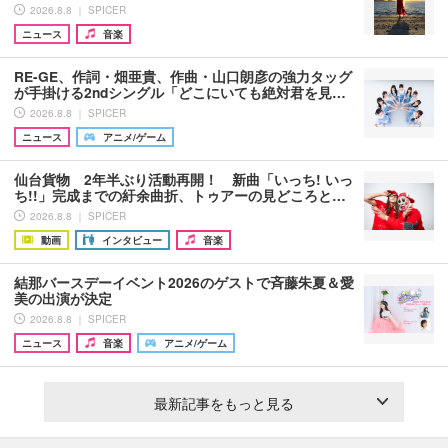
2026.8.8 ｜ SPICER
ニュース
音楽
RE-GE、作詞・畑亜貴、作曲・山口朗彦の強力タッグ
が手掛ける2ndシングル「どこにいても絶対君を見…
2026.8.8 ｜ SPICER
ニュース
アニメ/ゲーム
仙台貨物 2年半ぶり活動再開！ 新曲「いっち! いっ
ち!!」完成までの紆余曲折、トゥアーの見どころと…
2026.8.8 ｜ SPICER
動画
インタビュー
音楽
結那バースデーイベント2026のゲストで斉藤朱夏＆愛
美の出演が決定
2026.8.8 ｜ SPICER
ニュース
音楽
アニメ/ゲーム
最新記事をもっと見る