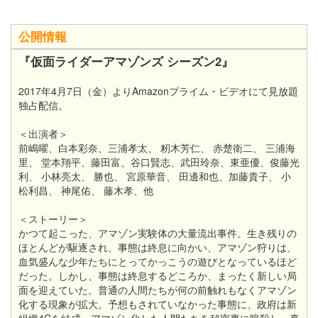
公開情報
『仮面ライダーアマゾンズ
シーズン2
』
2017年4月7日（金）よりAmazonプライム・ビデオにて見放題
独占配信。
＜出演者＞
前嶋曜、白本彩奈、三浦孝太、 籾木芳仁、 赤楚衛二、 三浦海
里、 堂本翔平、藤田富、谷口賢志、武田玲奈、東亜優、俊藤光
利、 小林亮太、 勝也、 宮原華音、 田邊和也、加藤貴子、 小
松利昌、 神尾佑、 藤木孝、他
＜ストーリー＞
かつて起こった、
アマゾン実験体の大量流出事件。
生き残りの
ほとんどが駆逐され、
事態は終息に向かい、
アマゾン狩りは、
血気盛んな少年たちにとってかっこうの遊びとなっているほど
だった。
しかし、
事態は終息するどころか、
まったく新しい局
面を迎えていた。
普通の人間たちが
何の前触れもなくアマゾン
化する現象が拡大。
予想もされていなかった事態に、
政府は新
組織4Cを結成、
アマゾン化した人間たちを秘密裏に暗殺し、
真