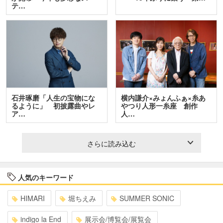
テ…
石井琢磨「人生の宝物にな
横内謙介×みょんふぁ×糸あ
るように」 初披露曲やレ
やつり人形一糸座 創作
ア…
人…
さらに読み込む
人気のキーワード
HIMARI
堀ちえみ
SUMMER SONIC
indigo la End
展示会/博覧会/展覧会