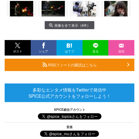
画像を全て表示（6件）
ポスト
シェア
はてブ
送る
送信
RSSフィードの購読はこちら
多彩なエンタメ情報をTwitterで発信中
SPICE公式アカウントをフォローしよう！
SPICE総合アカウント
音楽