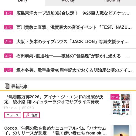
広島東洋カープ追加3試合決定！ 9/25巨人戦などチケッ…
1
位
西川貴教に直撃、滋賀最大の音楽イベント『FEST. INAZU…
2
位
大阪・茨木のライブハウス「JACK LION」存続支援ライ…
3
位
石田泰尚×渡辺雄一――破格の“音楽魂”が静かに燃える …
4
位
坂本冬美、歌手生活40周年記念でおくる明治座公演のメイ…
5
位
最新記事
『氣志團万博2026』アイナ・ジ・エンドの出演が決
NEW
定 綾小路 翔レギュラーラジオでサプライズ発表
12:00 ｜ SPICER
ニュース
音楽
Cocco、沖縄の歌を集めたニューアルバム『ハナウム
イ』のリリースが決定 「強く儚い者たち from oki…