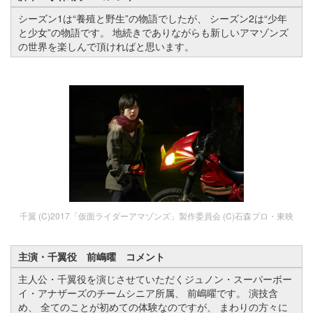
シーズン1は“養殖と野生”の物語でしたが、 シーズン2は“少年
と少女”の物語です。 地続きでありながらも新しいアマゾンズ
の世界を楽しんで頂ければと思います。
千翼 (C)2017「仮面ライダーアマゾンズ」製作委員会 (C)石森プロ・東映
主演・
千翼役
前嶋曜 コメント
主人公・千翼役を演じさせていただくジュノン・スーパーボー
イ・アナザーズのチームシニア所属、 前嶋曜です。 演技含
め、 全てのことが初めての体験なのですが、 まわりの方々に