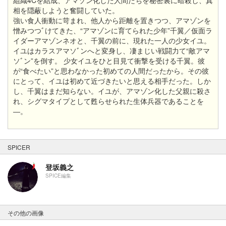
相を隠蔽しようと奮闘していた。
強い食人衝動に苛まれ、
他人から距離を置きつつ、
アマゾンを
憎みつつﾞけてきた、
“アマゾンに育てられた少年”千翼／仮面ラ
イダーアマゾンネオと、
千翼の前に、
現れた一人の少女イユ。
イユはカラスアマソﾞンへと変身し、
凄まじい戦闘力て“
敵アマ
ソﾞン”を倒す。 少女イユをひと目見て衝撃を受ける千翼。
彼
が“
食べたい”
と思わなかった初めての人間だったから。
その彼
にとって、
イユは初めて近づきたいと思える相手だった。
しか
し、
千翼はまだ知らない。
イユが、
アマゾン化した父親に殺さ
れ、
シグマタイプとして甦らせられた生体兵器であることを
―。
SPICER
登坂義之
SPICE編集
その他の画像