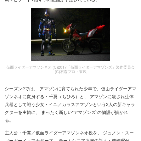
仮面ライダーアマゾンネオ (C)2017「仮面ライダーアマゾンズ」製作委員会
(C)石森プロ・東映
シーズン2では、 アマゾンに育てられた少年で、仮面ライダーアマ
ゾンネオに変身する・千翼（ちひろ）と、 アマゾンに殺され生体
兵器として戦う少女・イユ／カラスアマゾンという2人の新キャラ
クターを主軸に、 まったく新しい“アマゾンズ”の物語が描かれ
る。
主人公・千翼／仮面ライダーアマゾンネオ役を、 ジュノン・スー
パーボーイ・アナザーズ、 チームシニア所属の新人・前嶋曜が、