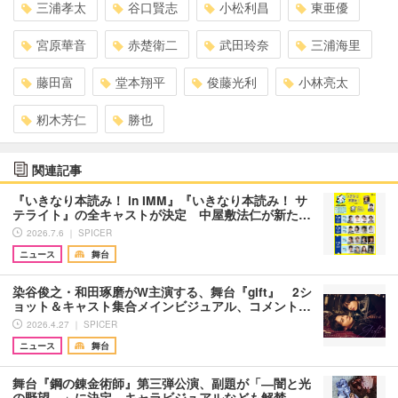
三浦孝太
谷口賢志
小松利昌
東亜優
宮原華音
赤楚衛二
武田玲奈
三浦海里
藤田富
堂本翔平
俊藤光利
小林亮太
籾木芳仁
勝也
関連記事
『いきなり本読み！ in IMM』『いきなり本読み！ サ
テライト』の全キャストが決定 中屋敷法仁が新た…
2026.7.6 ｜ SPICER
ニュース
舞台
染谷俊之・和田琢磨がW主演する、舞台『gift』 2シ
ョット＆キャスト集合メインビジュアル、コメント…
2026.4.27 ｜ SPICER
ニュース
舞台
舞台『鋼の錬金術師』第三弾公演、副題が「―闇と光
の野望―」に決定 キャラビジュアルなども解禁