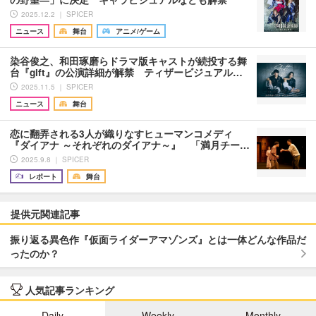
2025.12.2 ｜ SPICER
ニュース
舞台
アニメ/ゲーム
染谷俊之、和田琢磨らドラマ版キャストが続投する舞
台『gift』の公演詳細が解禁 ティザービジュアル…
2025.11.5 ｜ SPICER
ニュース
舞台
恋に翻弄される3人が織りなすヒューマンコメディ
『ダイアナ ～それぞれのダイアナ～』 「満月チー…
2025.9.8 ｜ SPICER
レポート
舞台
提供元関連記事
振り返る異色作『仮面ライダーアマゾンズ』とは一体どんな作品だ
ったのか？
人気記事ランキング
Daily
Weekly
Monthly