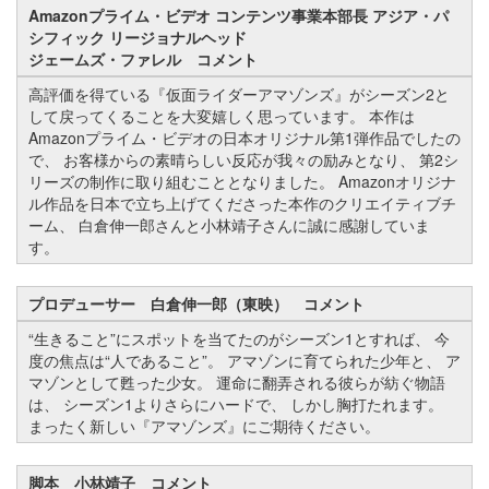
Amazonプライム・ビデオ コンテンツ事業本部長 アジア・パ
シフィック リージョナルヘッド
ジェームズ・ファレル コメント
高評価を得ている『仮面ライダーアマゾンズ』がシーズン2と
して戻ってくることを大変嬉しく思っています。 本作は
Amazonプライム・ビデオの日本オリジナル第1弾作品でしたの
で、 お客様からの素晴らしい反応が我々の励みとなり、 第2シ
リーズの制作に取り組むこととなりました。 Amazonオリジナ
ル作品を日本で立ち上げてくださった本作のクリエイティブチ
ーム、 白倉伸一郎さんと小林靖子さんに誠に感謝していま
す。
プロデューサー 白倉伸一郎（東映） コメント
“生きること”にスポットを当てたのがシーズン1とすれば、 今
度の焦点は“人であること”。 アマゾンに育てられた少年と、 ア
マゾンとして甦った少女。 運命に翻弄される彼らが紡ぐ物語
は、 シーズン1よりさらにハードで、 しかし胸打たれます。
まったく新しい『アマゾンズ』にご期待ください。
脚本 小林靖子 コメント