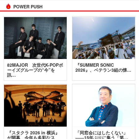
POWER PUSH
82MAJOR 次世代K-POPボ
『SUMMER SONIC
ーイズグループの“今”を
2026』、ベテラン3組の懐…
訊…
『スタクラ 2026 in 横浜』
「同窓会にはしたくない」
が開幕 今年も多彩なス
――15年ぶりに集う「第…