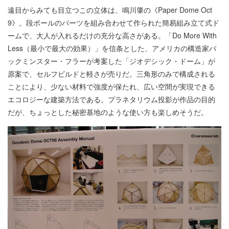
遠目からみても目立つこの立体は、鳴川肇の《Paper Dome Oct
9》。段ボールのパーツを組み合わせて作られた簡易組み立て式ド
ームで、大人が入れるだけの充分な高さがある。「Do More With
Less（最小で最大の効果）」を信条とした、アメリカの構造家バ
ックミンスター・フラーが考案した「ジオデシック・ドーム」が
原案で、セルフビルドと軽さが売りだ。三角形のみで構成される
ことにより、少ない材料で強度が保たれ、広い空間が実現できる
エコロジーな建築方法である。プラネタリウム投影が作品の目的
だが、ちょっとした秘密基地のような使い方も楽しめそうだ。