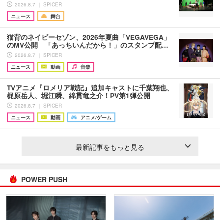
2026.8.7 ｜ SPICER
ニュース
舞台
猫背のネイビーセゾン、2026年夏曲「VEGAVEGA」
のMV公開 「あっちいんだから！」のスタンプ配…
2026.8.7 ｜ SPICER
ニュース
動画
音楽
TVアニメ『ロメリア戦記』追加キャストに千葉翔也、
梶原岳人、堀江瞬、綿貫竜之介！PV第1弾公開
2026.8.7 ｜ SPICER
ニュース
動画
アニメ/ゲーム
最新記事をもっと見る
POWER PUSH