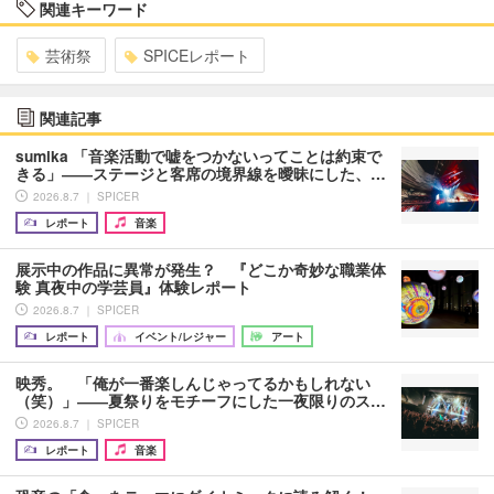
関連キーワード
芸術祭
SPICEレポート
関連記事
sumika 「音楽活動で嘘をつかないってことは約束で
きる」――ステージと客席の境界線を曖昧にした、…
2026.8.7 ｜ SPICER
レポート
音楽
展示中の作品に異常が発生？ 『どこか奇妙な職業体
験 真夜中の学芸員』体験レポート
2026.8.7 ｜ SPICER
レポート
イベント/レジャー
アート
映秀。 「俺が一番楽しんじゃってるかもしれない
（笑）」――夏祭りをモチーフにした一夜限りのス…
2026.8.7 ｜ SPICER
レポート
音楽