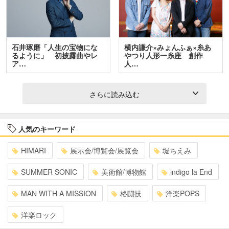
石井琢磨「人生の宝物にな
横内謙介×みょんふぁ×糸あ
るように」 初披露曲やレ
やつり人形一糸座 創作
ア…
人…
さらに読み込む
人気のキーワード
HIMARI
展示会/博覧会/展覧会
堀ちえみ
SUMMER SONIC
美術館/博物館
indigo la End
MAN WITH A MISSION
格闘技
洋楽POPS
洋楽ロック