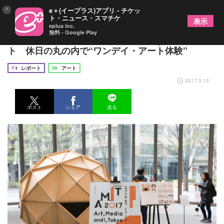
×
e＋(イープラス)アプリ - チケッ
ト・ニュース・スマチケ
表示
eplus inc.
無料 - Google Play
『AMIT 2017―Art, Media and I, Tokyo』レポー
ト 休日の丸の内で“ワンデイ・アート体験”
レポート
アート
2017.3.13
ポスト
シェア
送る