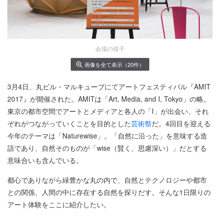
会場の様子
画像を全て表示（20件）
3月4日、丸ビル・マルキューブにてアートフェスティバル『AMIT
2017』が開催された。AMITは「Art, Media, and I, Tokyo」の略。
東京の都市空間でアートとメディアと各人の「I」が出会い、それ
ぞれがつながっていくことを目的とした
芸術祭
だ。4回目を迎える
今年のテーマは「Naturewise」。「自然に沿った」を意味する造
語であり、自然そのものが「wise（賢く、思慮深い）」だとする
意味合いも含んでいる。
都心でありながら緑豊かな丸の内で、自然とテクノロジーや都市
との関係、人間の中に存在する自然を探りだす。そんな1日限りの
アート体験をここに紹介したい。