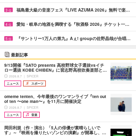
福島最大級の音楽フェス『LIVE AZUMA 2026』無料で楽…
3
位
愛知・岐阜の地酒を満喫する『秋酒祭 2026』チケット一…
4
位
『サントリー1万人の第九』Aぇ! groupの佐野晶哉が合唱…
5
位
最新記事
9/13開催『SATO presents 高校野球女子選抜vsイチ
ロー選抜 KOBE CHIBEN』に習志野高校吹奏楽部と…
2026.8.7 ｜ SPICER
ニュース
スポーツ
omeme tenten、今年最後のワンマンライブ『ten out
of ten 〜one man〜』を11月に開催決定
2026.8.7 ｜ SPICER
ニュース
音楽
岡田利規（作・演出）「5人の俳優が素晴らしいで
す」～『映画を撮りたいゾンビの演劇』が開幕し、…