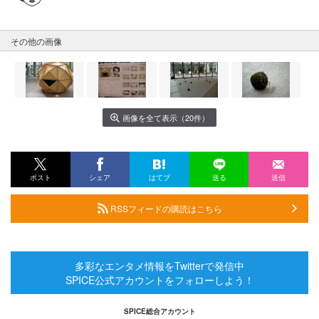
その他の画像
画像を全て表示（20件）
ポスト
シェア
はてブ
送る
送信
RSSフィードの購読はこちら
多彩なエンタメ情報をTwitterで発信中
SPICE公式アカウントをフォローしよう！
SPICE総合アカウント