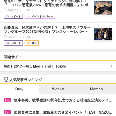
恐竜の「食」をテーマにダイナミックに読み解く！
『ヨコハマ恐竜展2026～恐竜の食卓大図鑑～』レポ…
2026.8.5 ｜ SPICER
レポート
イベント/レジャー
近藤真彦、鈴木愛理らが共演！？ 上演中の『ブルー
マングループ2026新宿公演』プレスショーレポート
2026.8.4 ｜ SPICER
レポート
舞台
関連サイト
AMIT 2017―Art, Media and I, Tokyo
人気記事ランキング
Daily
Weekly
Monthly
坂本冬美、歌手生活40周年記念でおくる明治座公演のメイ…
1
位
西川貴教に直撃、滋賀最大の音楽イベント『FEST. INAZU…
2
位