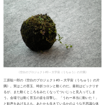
《空白のプロジェクト#3 – 大宇宙（うちゅう）の片隅》
三原聡一郎の《空白のプロジェクト#3 – 大宇宙（うちゅう）の片
隅》。実はこの苔玉、時折コロンと動くのだ。最初はビックリす
るが、また動くところをみたくなってついじっと見入ってしま
う。会場では動く苔玉の姿を目撃し、「うわー本当に動いた！」
と歓声をあげる人も。あたかも生きているかのような不思議な体