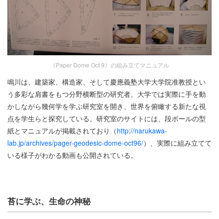
《Paper Dome Oct 9》の組み立てマニュアル
鳴川は、建築家、構造家、そして慶應義塾大学大学院准教授とい
う多彩な肩書をもつ分野横断型の研究者。大学では実際に手を動
かしながら幾何学を学ぶ研究室を開き、世界を俯瞰する新たな視
点を学生らと探究している。研究室のサイトには、段ボールの型
紙とマニュアルが掲載されており（
http://narukawa-
lab.jp/archives/pager-geodesic-dome-oct96/
）、実際に組み立てて
いる様子がわかる動画も公開されている。
苔に学ぶ、生命の神秘