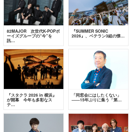
82MAJOR 次世代K-POPボ
『SUMMER SONIC
ーイズグループの“今”を
2026』、ベテラン3組の懐…
訊…
『スタクラ 2026 in 横浜』
「同窓会にはしたくない」
が開幕 今年も多彩なス
――15年ぶりに集う「第…
テ…