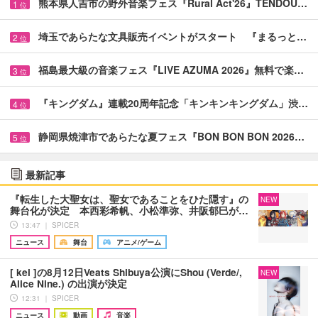
熊本県人吉市の野外音楽フェス『Rural Act'26』TENDOU…
1
位
埼玉であらたな文具販売イベントがスタート 『まるっと…
2
位
福島最大級の音楽フェス『LIVE AZUMA 2026』無料で楽…
3
位
『キングダム』連載20周年記念「キンキンキングダム」渋…
4
位
静岡県焼津市であらたな夏フェス『BON BON BON 2026…
5
位
最新記事
『転生した大聖女は、聖女であることをひた隠す』の
NEW
舞台化が決定 本西彩希帆、小松準弥、井阪郁巳が…
13:47 ｜ SPICER
ニュース
舞台
アニメ/ゲーム
[ kei ]の8月12日Veats Shibuya公演にShou (Verde/,
NEW
Alice Nine.) の出演が決定
12:31 ｜ SPICER
ニュース
動画
音楽