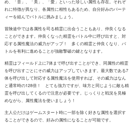
め、「音」、「美」、「愛」といった珍しい属性も存在。それぞ
れに特徴が異なり、各属性に相性もあるため、自分好みのパーテ
ィーを組んでバトルに挑みましょう。
冒険途中では各属性を司る精霊に出会うこともあり、仲良くなる
ことができます。仲良くなった精霊をバトル中に呼び出すと、対
応する属性魔法の威力がアップ！ 多くの精霊と仲良くなり、バ
トルを有利に進めることが強敵撃破の鍵となります。
精霊はフィールド上に7体まで呼び出すことができ、同属性の精霊
を呼び出すごとにその威力はアップしていきます。最大数である7
体を呼び出して対応する属性魔法を使用すれば、その威力はなん
と通常時の128倍！ とても強力ですが、味方と同じように敵も精
霊を呼び出してくるので注意が必要です。
じっくりと戦況を見極
めながら、属性魔法を使いましょう！
主人公だけはゲームスタート時に一部を除く好きな属性を選択す
ることができるので、好みの属性になることが可能です。