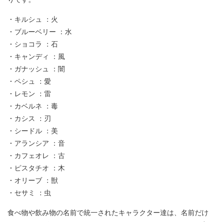
・キルシュ ：火
・ブルーベリー ：水
・ショコラ ：石
・キャンディ ：風
・ガナッシュ ：闇
・ペシュ ：愛
・レモン ：雷
・カベルネ ：毒
・カシス ：刃
・シードル ：美
・アランシア ：音
・カフェオレ ：古
・ピスタチオ ：木
・オリーブ ：獣
・セサミ ：虫
食べ物や飲み物の名前で統一されたキャラクター達は、名前だけ