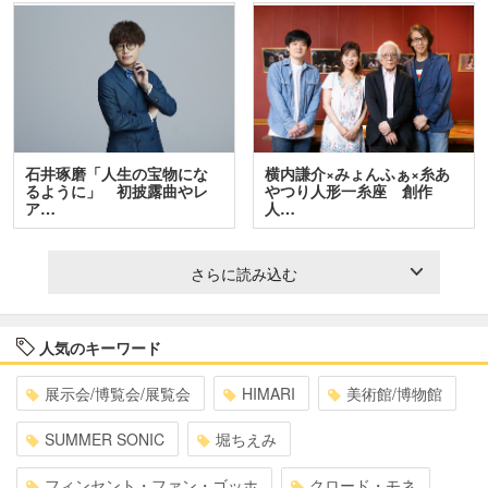
石井琢磨「人生の宝物にな
横内謙介×みょんふぁ×糸あ
るように」 初披露曲やレ
やつり人形一糸座 創作
ア…
人…
さらに読み込む
人気のキーワード
展示会/博覧会/展覧会
HIMARI
美術館/博物館
SUMMER SONIC
堀ちえみ
フィンセント・ファン・ゴッホ
クロード・モネ