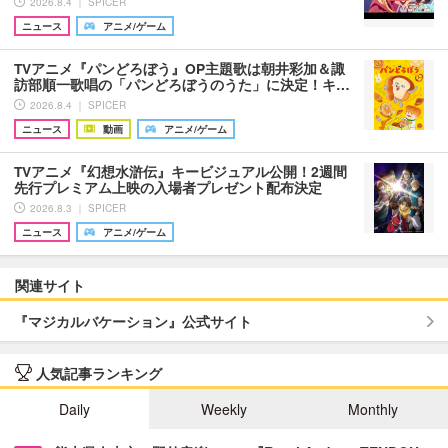
2026.8.4 ｜ SPICER
ニュース
アニメ/ゲーム
TVアニメ『パンどろぼう』OP主題歌は朝井彩加＆諏
訪部順一歌唱の「パンどろぼうのうた」に決定！キ…
2026.8.4 ｜ SPICER
ニュース
動画
アニメ/ゲーム
TVアニメ『幻想水滸伝』キービジュアル公開！2週間
先行プレミアム上映の入場者プレゼント配布決定
2026.8.3 ｜ SPICER
ニュース
アニメ/ゲーム
関連サイト
『マジカルバケーション』公式サイト
人気記事ランキング
Daily
Weekly
Monthly