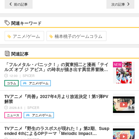
前の記事
次の記事
関連キーワード
アニメ/ゲーム
楠本桃子のゲームコラム
関連記事
「フルメタル・パニック！」の賀東招二と漫画「テイ
NEW
ルズ オブ ジ アビス」の玲衣が描き出す異世界冒険…
12:00 ｜ SPICER
コラム
アニメ/ゲーム
TVアニメ『尚善』2027年4月より放送決定！第1弾PV
解禁
2026.8.5 ｜ SPICER
ニュース
アニメ/ゲーム
TVアニメ『野生のラスボスが現れた！』第2期、Susp
ended 4thによるOPテーマ「Melodic Impact…