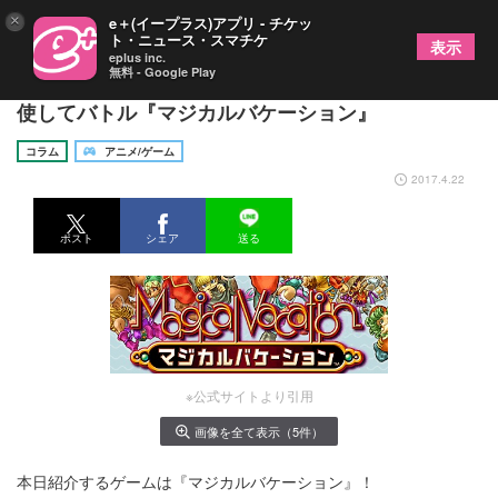
×
e＋(イープラス)アプリ - チケッ
ト・ニュース・スマチケ
表示
eplus inc.
無料 - Google Play
楠本桃子のゲームコラムvol.40 16種類の属性を駆
使してバトル『マジカルバケーション』
コラム
アニメ/ゲーム
2017.4.22
ポスト
シェア
送る
※公式サイトより引用
画像を全て表示（5件）
本日紹介するゲームは『マジカルバケーション』！