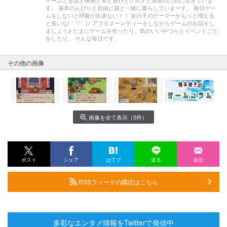
ゲームと音楽と映画と本と旅行とグルメと美容のために生きていま
す。 基本のんびりと自由に猫と一緒に暮らしていまーす。 毎日ゲー
ムをしないと呼吸が出来ない！！ 女の子のゲーマーがもっと増える
と良いな( ´ ▽ ` )ﾉ アフタヌーンティーをしながらゲームのお話をし
ましょう♪ たまにゲームを作ったり。気のいいやつらとイベントごと
をしたり。 そんな毎日です。
その他の画像
画像を全て表示（5件）
ポスト
シェア
はてブ
送る
送信
RSSフィードの購読はこちら
多彩なエンタメ情報をTwitterで発信中