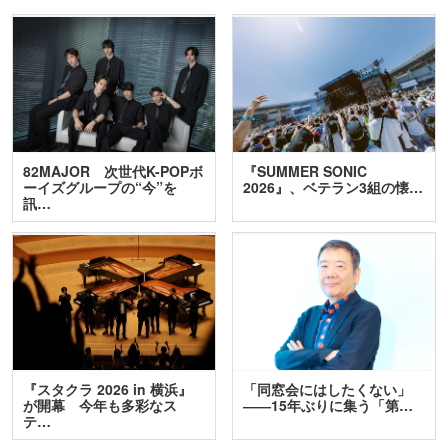
82MAJOR 次世代K-POPボ
『SUMMER SONIC
ーイズグループの“今”を
2026』、ベテラン3組の懐…
訊…
『スタクラ 2026 in 横浜』
「同窓会にはしたくない」
が開幕 今年も多彩なス
――15年ぶりに集う「第…
テ…