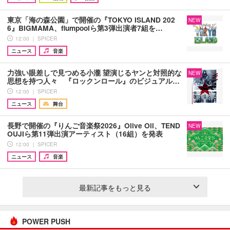
東京「海の森公園」で開催の『TOKYO ISLAND 202
NEW
6』BIGMAMA、flumpoolら第3弾出演者7組を…
12:00 ｜ SPICER
ニュース
音楽
力強い眼差しで見つめる小瀧 望演じるヤンと対照的な
NEW
思想を持つ人々 『ロックンロール』のビジュアル…
12:00 ｜ SPICER
ニュース
舞台
長野で開催の『りんご音楽祭2026』Olive Oil、TEND
NEW
OUJIら第11弾出演アーティスト（16組）を発表
12:00 ｜ SPICER
ニュース
音楽
最新記事をもっと見る
POWER PUSH