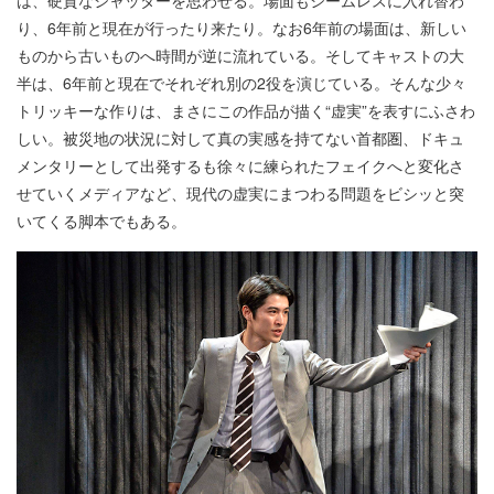
は、硬質なシャッターを思わせる。場面もシームレスに入れ替わ
り、6年前と現在が行ったり来たり。なお6年前の場面は、新しい
ものから古いものへ時間が逆に流れている。そしてキャストの大
半は、6年前と現在でそれぞれ別の2役を演じている。そんな少々
トリッキーな作りは、まさにこの作品が描く“虚実”を表すにふさわ
しい。被災地の状況に対して真の実感を持てない首都圏、ドキュ
メンタリーとして出発するも徐々に練られたフェイクへと変化さ
せていくメディアなど、現代の虚実にまつわる問題をビシッと突
いてくる脚本でもある。