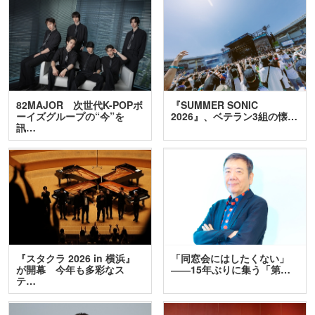
82MAJOR 次世代K-POPボ
『SUMMER SONIC
ーイズグループの“今”を
2026』、ベテラン3組の懐…
訊…
『スタクラ 2026 in 横浜』
「同窓会にはしたくない」
が開幕 今年も多彩なス
――15年ぶりに集う「第…
テ…