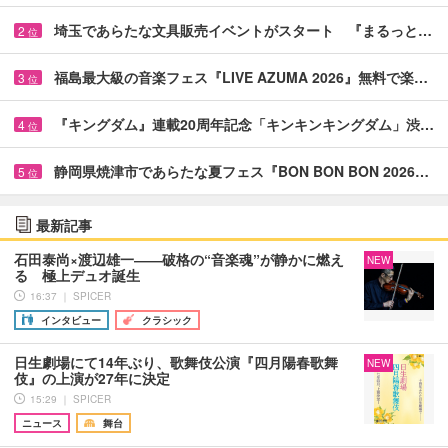
埼玉であらたな文具販売イベントがスタート 『まるっと…
2
位
福島最大級の音楽フェス『LIVE AZUMA 2026』無料で楽…
3
位
『キングダム』連載20周年記念「キンキンキングダム」渋…
4
位
静岡県焼津市であらたな夏フェス『BON BON BON 2026…
5
位
最新記事
石田泰尚×渡辺雄一――破格の“音楽魂”が静かに燃え
NEW
る 極上デュオ誕生
16:37 ｜ SPICER
インタビュー
クラシック
日生劇場にて14年ぶり、歌舞伎公演『四月陽春歌舞
NEW
伎』の上演が27年に決定
15:29 ｜ SPICER
ニュース
舞台