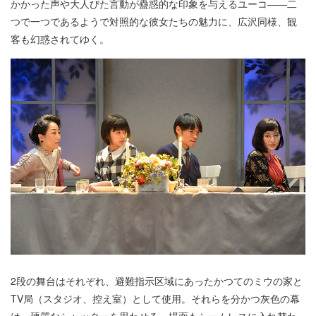
かかった声や大人びた言動が蠱惑的な印象を与えるユーコ――二
つで一つであるようで対照的な彼女たちの魅力に、広沢同様、観
客も幻惑されてゆく。
2段の舞台はそれぞれ、避難指示区域にあったかつてのミウの家と
TV局（スタジオ、控え室）として使用。それらを分かつ灰色の幕