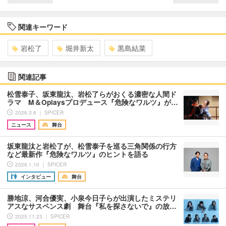
関連キーワード
岩松了
堀井新太
黒島結菜
関連記事
松雪泰子、坂東龍汰、岩松了らがおくる濃密な人間ド
ラマ M＆Oplaysプロデュース『危険なワルツ』が…
2026.3.6 ｜ SPICER
ニュース
舞台
坂東龍汰と岩松了が、松雪泰子を巡る三角関係の行方
など最新作『危険なワルツ』のヒントを語る
2026.1.10 ｜ SPICER
インタビュー
舞台
勝地涼、河合優実、小泉今日子らが出演したミステリ
アスなサスペンス劇 舞台『私を探さないで』の放…
2025.11.23 ｜ SPICER