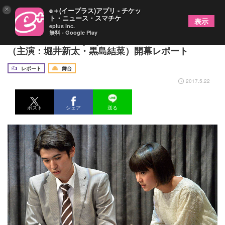
×
e＋(イープラス)アプリ - チケッ
ト・ニュース・スマチケ
表示
eplus inc.
無料 - Google Play
岩松了新作、M&Oplaysプロデュース『少女ミウ』
（主演：堀井新太・黒島結菜）開幕レポート
レポート
舞台
2017.5.22
ポスト
シェア
送る