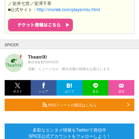
／岩井七世／安澤千草
■公式サイト：
http://morisk.com/plays/miu.html
SPICER
TheatriX!
舞台情報専門SPICER
演劇・ミュージカル・舞台全般の情報をお届けします。
ポスト
シェア
はてブ
送る
送信
RSSフィードの購読はこちら
多彩なエンタメ情報をTwitterで発信中
SPICE公式アカウントをフォローしよう！