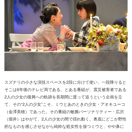
スズナリの小さな演技スペースを2段に分けて使い、一段降りると
そこは6年後のテレビ局である。とある番組が、震災被害者である
2人の少女の復興への軌跡を長期間に渡って追うという企画を立
て、その“2人の少女”こそ、ミウとあのときの少女・アオキユーコ
（金澤美穂）であった。その番組の敏腕パーソナリティー・広沢
（堀井）はやがて、2人の少女の間で揺れ動く。奥底にどこか野性
的なものを感じさせながら純粋な処女性を放つミウと、やや鼻に