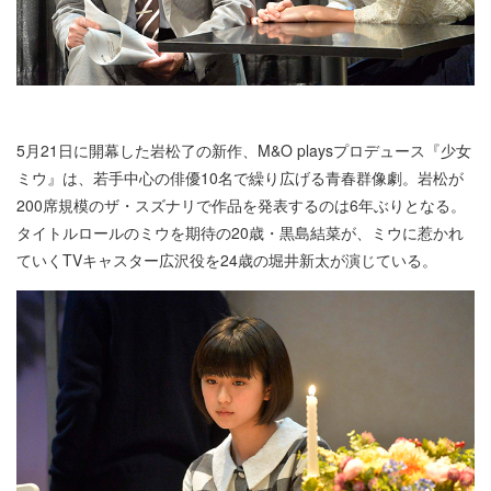
5月21日に開幕した岩松了の新作、M&O playsプロデュース『少女
ミウ』は、若手中心の俳優10名で繰り広げる青春群像劇。岩松が
200席規模のザ・スズナリで作品を発表するのは6年ぶりとなる。
タイトルロールのミウを期待の20歳・黒島結菜が、ミウに惹かれ
ていくTVキャスター広沢役を24歳の堀井新太が演じている。