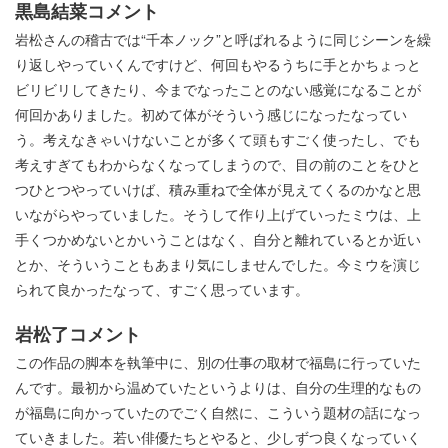
黒島結菜コメント
岩松さんの稽古では“千本ノック”と呼ばれるように同じシーンを繰
り返しやっていくんですけど、何回もやるうちに手とかちょっと
ビリビリしてきたり、今までなったことのない感覚になることが
何回かありました。初めて体がそういう感じになったなってい
う。考えなきゃいけないことが多くて頭もすごく使ったし、でも
考えすぎてもわからなくなってしまうので、目の前のことをひと
つひとつやっていけば、積み重ねで全体が見えてくるのかなと思
いながらやっていました。そうして作り上げていったミウは、上
手くつかめないとかいうことはなく、自分と離れているとか近い
とか、そういうこともあまり気にしませんでした。今ミウを演じ
られて良かったなって、すごく思っています。
岩松了コメント
この作品の脚本を執筆中に、別の仕事の取材で福島に行っていた
んです。最初から温めていたというよりは、自分の生理的なもの
が福島に向かっていたのでごく自然に、こういう題材の話になっ
ていきました。若い俳優たちとやると、少しずつ良くなっていく