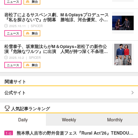
ニュース
舞台
岩松了によるサスペンス劇、M＆Oplaysプロデュース
『私を探さないで』が開幕 勝地涼、河合優実、小…
2025.10.11 ｜ SPICER
ニュース
舞台
松雪泰子、坂東龍汰らがM＆Oplays×岩松了の新作公
演『危険なワルツ』に出演 人間が持つ深く不条理…
2025.10.2 ｜ SPICER
ニュース
舞台
関連サイト
公式サイト
人気記事ランキング
Daily
Weekly
Monthly
熊本県人吉市の野外音楽フェス『Rural Act'26』TENDOU…
1
位