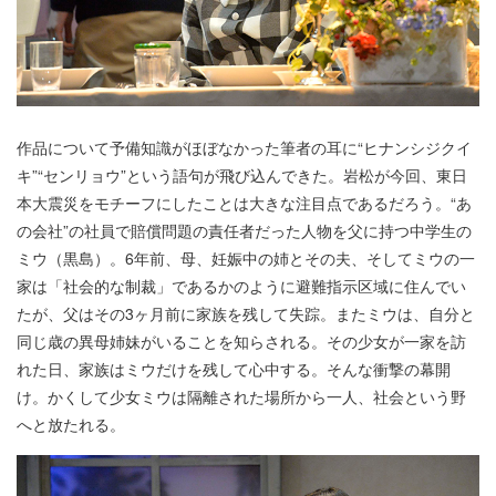
作品について予備知識がほぼなかった筆者の耳に“ヒナンシジクイ
キ”“センリョウ”という語句が飛び込んできた。岩松が今回、東日
本大震災をモチーフにしたことは大きな注目点であるだろう。“あ
の会社”の社員で賠償問題の責任者だった人物を父に持つ中学生の
ミウ（黒島）。6年前、母、妊娠中の姉とその夫、そしてミウの一
家は「社会的な制裁」であるかのように避難指示区域に住んでい
たが、父はその3ヶ月前に家族を残して失踪。またミウは、自分と
同じ歳の異母姉妹がいることを知らされる。その少女が一家を訪
れた日、家族はミウだけを残して心中する。そんな衝撃の幕開
け。かくして少女ミウは隔離された場所から一人、社会という野
へと放たれる。