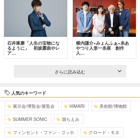
石井琢磨「人生の宝物にな
横内謙介×みょんふぁ×糸あ
るように」 初披露曲やレ
やつり人形一糸座 創作
ア…
人…
さらに読み込む
人気のキーワード
展示会/博覧会/展覧会
HIMARI
美術館/博物館
SUMMER SONIC
堀ちえみ
フィンセント・ファン・ゴッホ
クロード・モネ