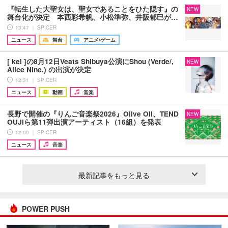
『転生した大聖女は、聖女であることをひた隠す』の
NEW
舞台化が決定 本西彩希帆、小松準弥、井阪郁巳が…
13:47 ｜ SPICER
ニュース
舞台
アニメ/ゲーム
[ kei ]の8月12日Veats Shibuya公演にShou (Verde/,
NEW
Alice Nine.) の出演が決定
12:31 ｜ SPICER
ニュース
動画
音楽
長野で開催の『りんご音楽祭2026』Olive Oil、TEND
NEW
OUJIら第11弾出演アーティスト（16組）を発表
12:00 ｜ SPICER
ニュース
音楽
最新記事をもっと見る
POWER PUSH