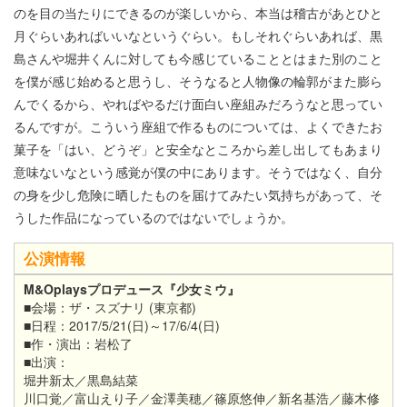
のを目の当たりにできるのが楽しいから、本当は稽古があとひと
月ぐらいあればいいなというぐらい。もしそれぐらいあれば、黒
島さんや堀井くんに対しても今感じていることとはまた別のこと
を僕が感じ始めると思うし、そうなると人物像の輪郭がまた膨ら
んでくるから、やればやるだけ面白い座組みだろうなと思ってい
るんですが。こういう座組で作るものについては、よくできたお
菓子を「はい、どうぞ」と安全なところから差し出してもあまり
意味ないなという感覚が僕の中にあります。そうではなく、自分
の身を少し危険に晒したものを届けてみたい気持ちがあって、そ
うした作品になっているのではないでしょうか。
公演情報
M&Oplaysプロデュース『少女ミウ』
■会場：ザ・スズナリ (東京都)
■日程：2017/5/21(日)～17/6/4(日)
■作・演出：岩松了
■出演：
堀井新太／黒島結菜
川口覚／富山えり子／金澤美穂／篠原悠伸／新名基浩／藤木修