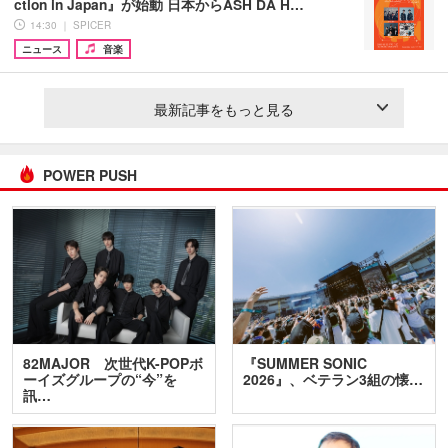
ction in Japan』が始動 日本からASH DA H…
14:30 ｜ SPICER
ニュース
音楽
最新記事をもっと見る
POWER PUSH
82MAJOR 次世代K-POPボ
『SUMMER SONIC
ーイズグループの“今”を
2026』、ベテラン3組の懐…
訊…