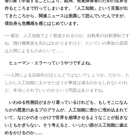
者の家で学習することにより、結局、視覚障害者のための世界を
作るところまで行ってしまいます。「人工知能」という言葉が出
てきたころから、関連ニュースは意識して読んでいたんですが、
僕自身も危機感を感じはじめています。
──最近、人工知能でよく報道されるのが、自動車の自動運転です
ね。飛行機事故を見ればわかりますけど、たいていの事故の原因
は人間によるものみたいで……
ヒューマン・エラーっていうやつですよね。
──人間による誤操作がほとんどではないでしょうか。だから、た
しかに人工知能にまかせたほうが事故は減るのかもしれないけれ
ど、本当にそれでいいのかという問題はありますね。
いわゆる性善説がまかり通っているけれども、もしそこになん
らかの悪意のあるプログラムが、人工知能に密かに埋め込まれて
いて、なにかのきっかけで世界を崩壊させるようなことが起きな
いともかぎらない。そう考えると、いったい誰が人工知能に歯止
めをかけるのか……