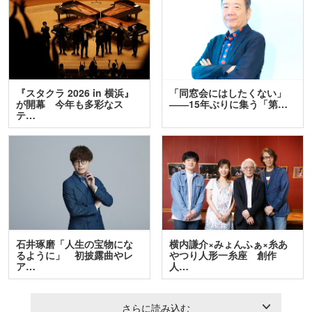
『スタクラ 2026 in 横浜』
「同窓会にはしたくない」
が開幕 今年も多彩なス
――15年ぶりに集う「第…
テ…
石井琢磨「人生の宝物にな
横内謙介×みょんふぁ×糸あ
るように」 初披露曲やレ
やつり人形一糸座 創作
ア…
人…
さらに読み込む