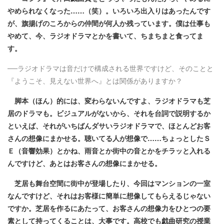
やめられなくなった……（笑）。いろいろ出入りはあったんです
が、旗揚げのころからの仲間が何人か残っています。僕は仕事も
やめて、今、ラジオドラマとかを書いて、ちまちまと食ってま
す。
──ラジオドラマは音だけで構成される世界ですけど、そのことと
『ようこそ、見えない世界へ』とは関係がありますか？
脚本（ほん）的には、変わらないんですよ、ラジオドラマも芝
居のドラマも。ビジュアルがないから、それを台詞で説明するか
といえば、それがいちばんダサいラジオドラマで、ほとんどお客
さんの想像にまかせる。聴いてる人が想像で……ちょっとしたＳ
Ｅ（音響効果）とかね、雨音とか街中の音とかをチラッと入れる
んですけど、あとはお客さんの想像にまかせる。
芝居も舞台空間に街中が登場したり、今回はマンションの一室
なんですけど、それはお客様に簡単に想像してもらえるじゃない
ですか。芝居を作るにあたって、お客さんの想像力をひとつの要
素として持ってくることは、大事です。高校でも戯曲研究の授業