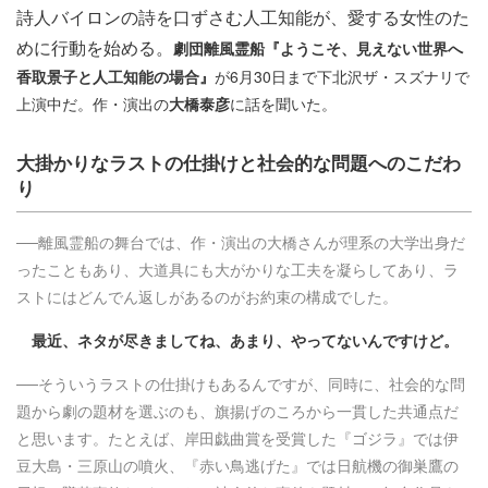
詩人バイロンの詩を口ずさむ人工知能が、愛する女性のた
めに行動を始める。
劇団離風霊船『ようこそ、見えない世界へ
香取景子と人工知能の場合』
が6月30日まで下北沢ザ・スズナリで
上演中だ。作・演出の
大橋泰彦
に話を聞いた。
大掛かりなラストの仕掛けと社会的な問題へのこだわ
り
──離風霊船の舞台では、作・演出の大橋さんが理系の大学出身だ
ったこともあり、大道具にも大がかりな工夫を凝らしてあり、ラ
ストにはどんでん返しがあるのがお約束の構成でした。
最近、ネタが尽きましてね、あまり、やってないんですけど。
──そういうラストの仕掛けもあるんですが、同時に、社会的な問
題から劇の題材を選ぶのも、旗揚げのころから一貫した共通点だ
と思います。たとえば、岸田戯曲賞を受賞した『ゴジラ』では伊
豆大島・三原山の噴火、『赤い鳥逃げた』では日航機の御巣鷹の