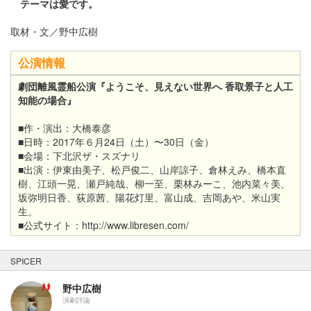
テーマは愛です。
取材・文／野中広樹
公演情報
劇団離風霊船公演『ようこそ、見えない世界へ 香取景子と人工
知能の場合』
■作・演出：大橋泰彦
■日時：2017年６月24日（土）〜30日（金）
■会場：下北沢ザ・スズナリ
■出演：伊東由美子、松戸俊二、山岸諒子、倉林えみ、橋本直
樹、江頭一晃、瀬戸純哉、柳一至、栗林みーこ、池内菜々美、
坂弥明日香、荻原茜、陽花灯里、富山成、吉岡あや、米山実
生。
■公式サイト：http://www.libresen.com/
SPICER
野中広樹
演劇評論