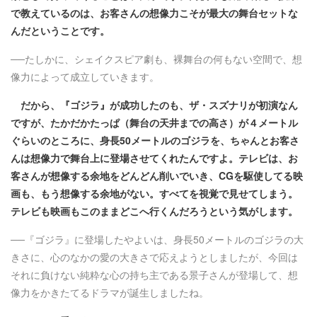
で教えているのは、お客さんの想像力こそが最大の舞台セットな
んだということです。
──たしかに、シェイクスピア劇も、裸舞台の何もない空間で、想
像力によって成立していきます。
だから、『ゴジラ』が成功したのも、ザ・スズナリが初演なん
ですが、たかだかたっぱ（舞台の天井までの高さ）が４メートル
ぐらいのところに、身長50メートルのゴジラを、ちゃんとお客さ
んは想像力で舞台上に登場させてくれたんですよ。テレビは、お
客さんが想像する余地をどんどん削いでいき、CGを駆使してる映
画も、もう想像する余地がない。すべてを視覚で見せてしまう。
テレビも映画もこのままどこへ行くんだろうという気がします。
──『ゴジラ』に登場したやよいは、身長50メートルのゴジラの大
きさに、心のなかの愛の大きさで応えようとしましたが、今回は
それに負けない純粋な心の持ち主である景子さんが登場して、想
像力をかきたてるドラマが誕生しましたね。