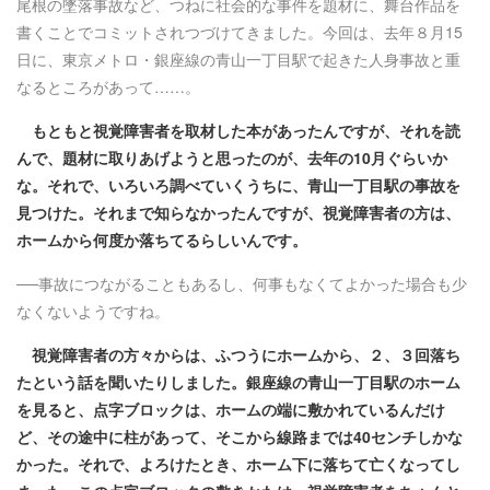
尾根の墜落事故など、つねに社会的な事件を題材に、舞台作品を
書くことでコミットされつづけてきました。今回は、去年８月15
日に、東京メトロ・銀座線の青山一丁目駅で起きた人身事故と重
なるところがあって……。
もともと視覚障害者を取材した本があったんですが、それを読
んで、題材に取りあげようと思ったのが、去年の10月ぐらいか
な。それで、いろいろ調べていくうちに、青山一丁目駅の事故を
見つけた。それまで知らなかったんですが、視覚障害者の方は、
ホームから何度か落ちてるらしいんです。
──事故につながることもあるし、何事もなくてよかった場合も少
なくないようですね。
視覚障害者の方々からは、ふつうにホームから、２、３回落ち
たという話を聞いたりしました。銀座線の青山一丁目駅のホーム
を見ると、点字ブロックは、ホームの端に敷かれているんだけ
ど、その途中に柱があって、そこから線路までは40センチしかな
かった。それで、よろけたとき、ホーム下に落ちて亡くなってし