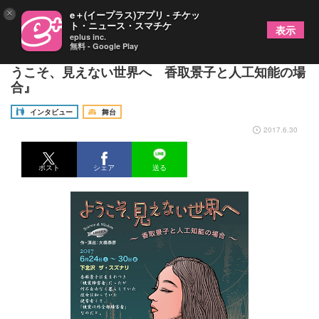
×
e＋(イープラス)アプリ - チケッ
ト・ニュース・スマチケ
表示
eplus inc.
無料 - Google Play
劇作家・大橋泰彦に聞く──劇団離風霊船公演『よ
うこそ、見えない世界へ 香取景子と人工知能の場
合』
インタビュー
舞台
2017.6.30
ポスト
シェア
送る