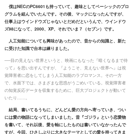
僕はNECのPC6601も持っていて、趣味としてベーシックのプロ
グラムを組んでいたんです。その後、マックになったんですが、
仕事上はウインドウズじゃないとだめだというんで、ウインドウ
ズ98になって、2000、XP、それでいま７（セブン）です。
人工知能についても興味があったので、昔からの知識と、新た
に受けた知識で台本は練りました。
──目の見えない世界というと、映画にもなった『暗くなるまで待
って』を思い出すんですが、『ようこそ、見えない世界へ』は視
覚障害者に恋をしてしまう人工知能のラブロマンス。その一方
で、水面下では、さまざまな思惑がうごめいている。視覚障害者
の知覚反応データを収集するために、巨大プロジェクトが動いて
いたり……。
結局、書いてるうちに、どんどん愛の方向へ寄っていき、つい
には愛の物語になってしまいました。昔『ゴジラ』という恋愛物
を書いて、それ以後、愛を軸にしたものは書いていなかったんで
すが、今回、ひさしぶりに大きなテーマとしての愛を持ってきま