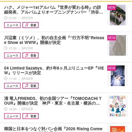
ハク。メジャー1stアルバム『世界が変わる時』の詳
NEW
細発表、アルバムよりオープニングナンバー「渋谷…
21:00 ｜ SPICER
ニュース
音楽
川辺素（ミツメ）、初の自主企画『“行方不明”Releas
NEW
e Show at WWW』開催が決定
21:00 ｜ SPICER
ニュース
音楽
04 Limited Sazabys、約1年8ヶ月ぶりニューEP『VIE
NEW
W』リリースが決定
17:00 ｜ SPICER
ニュース
音楽
清 竜人FRIENDS、初の全国ツアー『TOMODACHI T
OUR』開催が決定 神戸・東京・名古屋・横浜の…
16:00 ｜ SPICER
ニュース
音楽
韓国と日本をつなぐ対バン企画『2026 Rising Conne