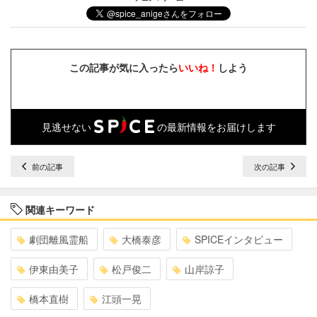
この記事が気に入ったら
いいね！
しよう
見逃せない
の最新情報をお届けします
前の記事
次の記事
関連キーワード
劇団離風霊船
大橋泰彦
SPICEインタビュー
伊東由美子
松戸俊二
山岸諒子
橋本直樹
江頭一晃