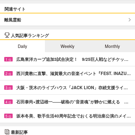
関連サイト
離風霊船
人気記事ランキング
Daily
Weekly
Monthly
広島東洋カープ追加3試合決定！ 9/25巨人戦などチケッ…
1
位
西川貴教に直撃、滋賀最大の音楽イベント『FEST. INAZU…
2
位
大阪・茨木のライブハウス「JACK LION」存続支援ライ…
3
位
石田泰尚×渡辺雄一――破格の“音楽魂”が静かに燃える …
4
位
坂本冬美、歌手生活40周年記念でおくる明治座公演のメイ…
5
位
最新記事