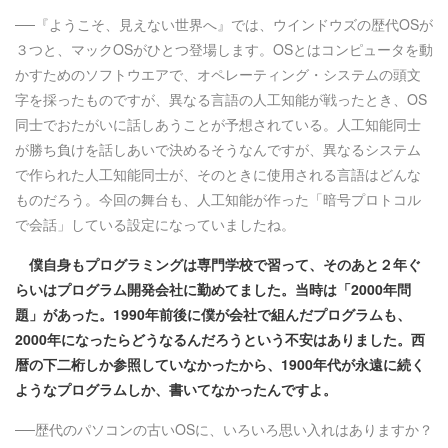
──『ようこそ、見えない世界へ』では、ウインドウズの歴代OSが
３つと、マックOSがひとつ登場します。OSとはコンピュータを動
かすためのソフトウエアで、オペレーティング・システムの頭文
字を採ったものですが、異なる言語の人工知能が戦ったとき、OS
同士でおたがいに話しあうことが予想されている。人工知能同士
が勝ち負けを話しあいで決めるそうなんですが、異なるシステム
で作られた人工知能同士が、そのときに使用される言語はどんな
ものだろう。今回の舞台も、人工知能が作った「暗号プロトコル
で会話」している設定になっていましたね。
僕自身もプログラミングは専門学校で習って、そのあと２年ぐ
らいはプログラム開発会社に勤めてました。当時は「2000年問
題」があった。1990年前後に僕が会社で組んだプログラムも、
2000年になったらどうなるんだろうという不安はありました。西
暦の下二桁しか参照していなかったから、1900年代が永遠に続く
ようなプログラムしか、書いてなかったんですよ。
──歴代のパソコンの古いOSに、いろいろ思い入れはありますか？