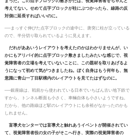
まった。この点字ブロックの敷きかたは、視覚障害者をちゃんと
考えてない。せめて点字ブロックが柱にぶつかったら、線路の反
対側に延長すればいいのに。
──まっすぐ伸びた点字ブロックの途中に、唐突に柱が立っている
ので、半分切り取られているように見えます。
だれがああいうレイアウトを考えたのかはわかりませんが、い
かにもアリバイ的に点字ブロック敷きましたみたいな感じで、視
覚障害者の立場を考えていないことに、この題材を取りあげるよ
うになって初めて気がつきましたね。ぼく自身はもう何年も、無
意識に青山一丁目駅構内のレイアウトを見てたはずなのに。
──銀座線は、戦前から使われている日本でいちばん古い地下鉄で
すから、トンネル断面も小さく、車輛自体も小さいようですね。
だから、他の路線ほど駅のレイアウトにも余裕がなかったのかも
しれません。
盲導犬センターでは盲導犬と触れあうイベントが開催されてい
て、視覚障害者役の女の子がそこへ行き、実際の視覚障害者の