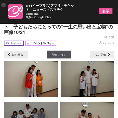
×
e＋(イープラス)アプリ - チケッ
ト・ニュース・スマチケ
表示
eplus inc.
無料 - Google Play
読売ジャイアンツ『イープラスナイター』をレポー
ト 子どもたちにとっての“一生の思い出と宝物”の
画像10/21
SPICER
2017.7.5
レポート
イベント/レジャー
前の画像
記事に戻る
次の画像