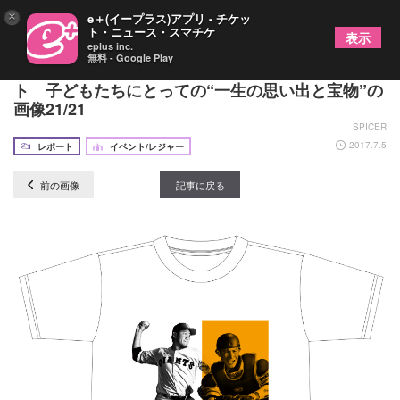
×
e＋(イープラス)アプリ - チケッ
ト・ニュース・スマチケ
表示
eplus inc.
無料 - Google Play
読売ジャイアンツ『イープラスナイター』をレポー
ト 子どもたちにとっての“一生の思い出と宝物”の
画像21/21
SPICER
2017.7.5
レポート
イベント/レジャー
前の画像
記事に戻る