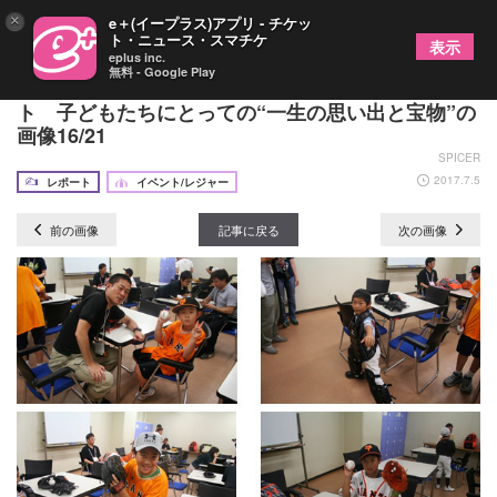
×
e＋(イープラス)アプリ - チケッ
ト・ニュース・スマチケ
表示
eplus inc.
無料 - Google Play
読売ジャイアンツ『イープラスナイター』をレポー
ト 子どもたちにとっての“一生の思い出と宝物”の
画像16/21
SPICER
2017.7.5
レポート
イベント/レジャー
前の画像
記事に戻る
次の画像