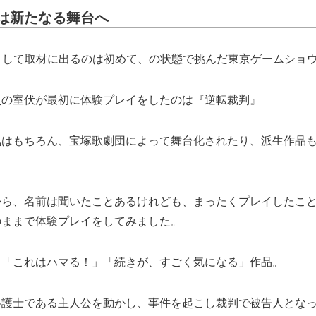
は新たなる舞台へ
員として取材に出るのは初めて、の状態で挑んだ東京ゲームショウ2
員の室伏が最初に体験プレイをしたのは『逆転裁判』
気はもちろん、宝塚歌劇団によって舞台化されたり、派生作品
から、名前は聞いたことあるけれども、まったくプレイしたこ
のままで体験プレイをしてみました。
、「これはハマる！」「続きが、すごく気になる」作品。
弁護士である主人公を動かし、事件を起こし裁判で被告人とな