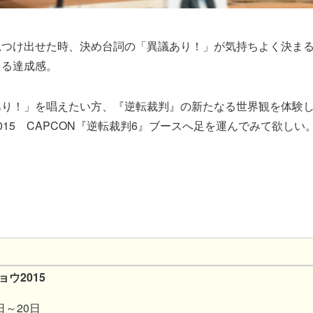
見つけ出せた時、決め台詞の「異議あり！」が気持ちよく決ま
える達成感。
あり！」を唱えたい方、『逆転裁判』の新たなる世界観を体験
015 CAPCON『逆転裁判6』ブースへ足を運んでみて欲しい
ウ2015
日～20日