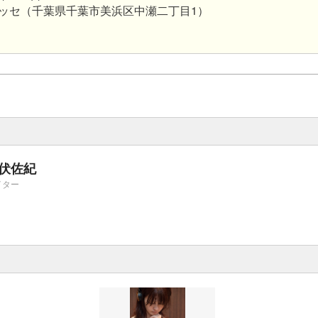
セ（千葉県千葉市美浜区中瀬二丁目1）
伏佐紀
イター