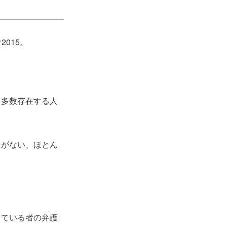
015。
も多数存在する人
とがない、ほとん
っている者の弁護