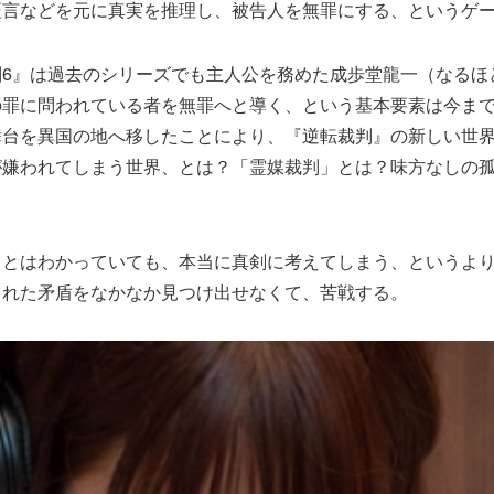
証言などを元に真実を推理し、被告人を無罪にする、というゲ
6』は過去のシリーズでも主人公を務めた成歩堂龍一（なるほ
の罪に問われている者を無罪へと導く、という基本要素は今ま
舞台を異国の地へ移したことにより、『逆転裁判』の新しい世
が嫌われてしまう世界、とは？「霊媒裁判」とは？味方なしの
？
るとはわかっていても、本当に真剣に考えてしまう、というよ
された矛盾をなかなか見つけ出せなくて、苦戦する。