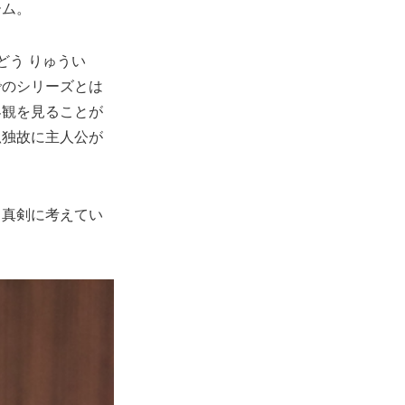
ーム。
どう りゅうい
でのシリーズとは
界観を見ることが
孤独故に主人公が
り真剣に考えてい