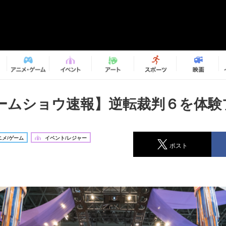
ームショウ速報】逆転裁判６を体験
メ/ゲーム
イベント/レジャー
ポスト