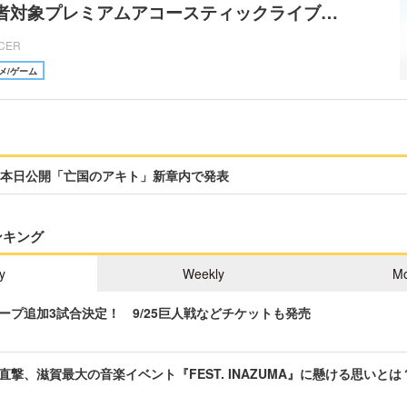
者対象プレミアムアコースティックライブ…
ICER
メ/ゲーム
本日公開「亡国のアキト」新章内で発表
ンキング
y
Weekly
Mo
ープ追加3試合決定！ 9/25巨人戦などチケットも発売
直撃、滋賀最大の音楽イベント『FEST. INAZUMA』に懸ける思いとは