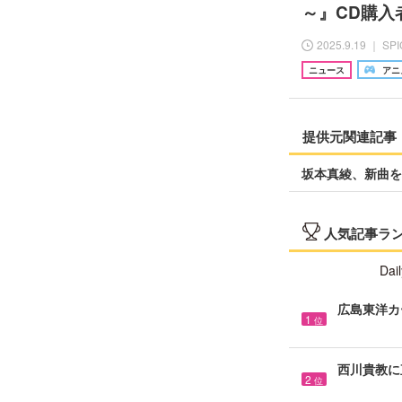
～』CD購入
2025.9.19 ｜ SP
ニュース
アニ
提供元関連記事
坂本真綾、新曲を
人気記事ラ
Dail
広島東洋カ
1
位
西川貴教に
2
位