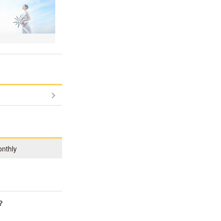
nthly
？