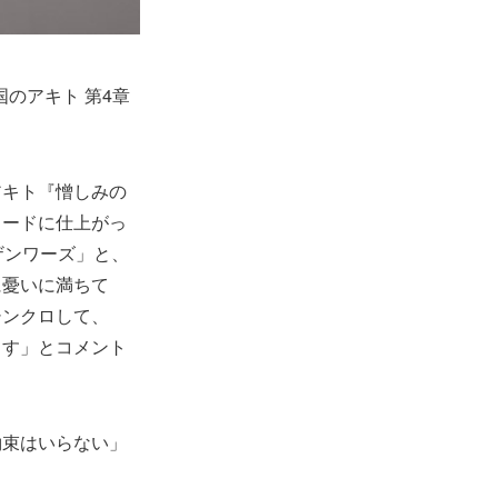
のアキト 第4章
アキト『憎しみの
ラードに仕上がっ
ザンワーズ」と、
に憂いに満ちて
シンクロして、
ます」とコメント
約束はいらない」