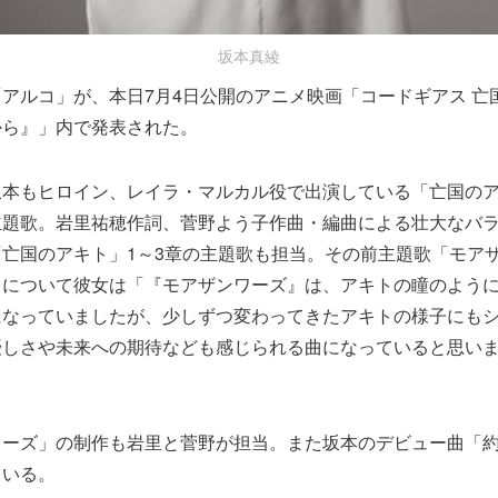
坂本真綾
アルコ」が、本日7月4日公開のアニメ映画「コードギアス 亡国
から』」内で発表された。
坂本もヒロイン、レイラ・マルカル役で出演している「亡国の
主題歌。岩里祐穂作詞、菅野よう子作曲・編曲による壮大なバ
亡国のアキト」1～3章の主題歌も担当。その前主題歌「モア
」について彼女は「『モアザンワーズ』は、アキトの瞳のよう
になっていましたが、少しずつ変わってきたアキトの様子にも
優しさや未来への期待なども感じられる曲になっていると思い
ワーズ」の制作も岩里と菅野が担当。また坂本のデビュー曲「
ている。