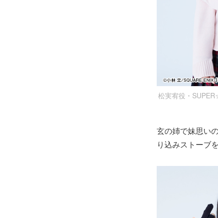
松実宥役・SUPER
玄の姉で妹思い
り込みストーブ