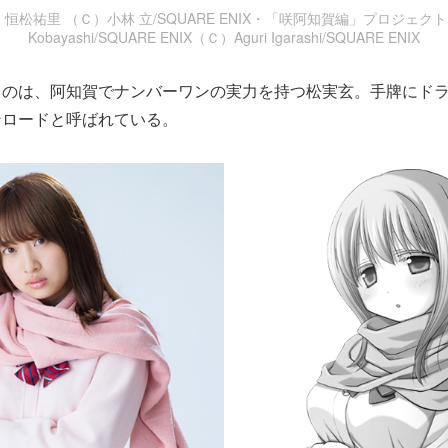
恒松祐里 （Ｃ）小林 立/SQUARE ENIX・「咲阿知賀編」プロジェクト（
Kobayashi/SQUARE ENIX（Ｃ）Aguri Igarashi/SQUARE ENIX
るのは、阿知賀でナンバーワンの実力を持つ松実玄。手牌にド
ンロードと呼ばれている。