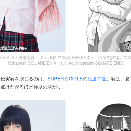
☆GiRLS・渡邉幸愛 （Ｃ）小林 立/SQUARE ENIX・「咲阿知賀編」プロ
Kobayashi/SQUARE ENIX（Ｃ）Aguri Igarashi/SQUARE ENIX
の松実宥を演じるのは、
SUPER☆GiRLS
の
渡邉幸愛
。宥は、夏
を点けたがるほど極度の寒がり。