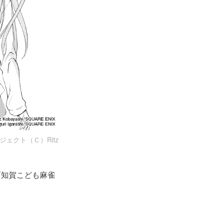
ジェクト（Ｃ）Ritz
阿知賀こども麻雀