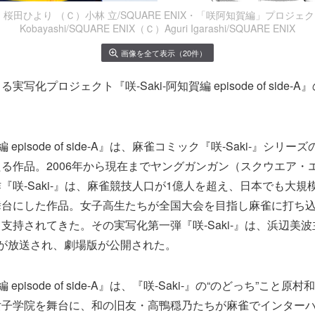
桜田ひより （Ｃ）小林 立/SQUARE ENIX・「咲阿知賀編」プロジェクト
Kobayashi/SQUARE ENIX（Ｃ）Aguri Igarashi/SQUARE ENIX
画像を全て表示（20件）
写化プロジェクト『咲-Saki-阿知賀編 episode of side
賀編 episode of side-A』は、麻雀コミック『咲-Saki-』シ
る作品。2006年から現在までヤングガンガン（スクウエア・
『咲-Saki-』は、麻雀競技人口が1億人を超え、日本でも大規
舞台にした作品。女子高生たちが全国大会を目指し麻雀に打ち
支持されてきた。その実写化第一弾『咲-Saki-』は、浜辺美波主
が放送され、劇場版が公開された。
編 episode of side-A』は、『咲-Saki-』の“のどっち”こと
女子学院を舞台に、和の旧友・高鴨穏乃たちが麻雀でインター