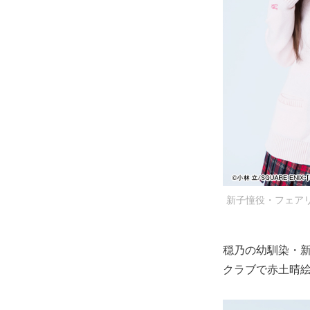
新子憧役・フェアリー
穏乃の幼馴染・
クラブで赤土晴