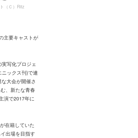
（Ｃ）Ritz
-A』の主要キャストが
リーズの実写化プロジェ
エニックス刊)で連
模な大会が開催さ
込む、新たな青春
演で2017年に
原村和が在籍していた
ハイ出場を目指す