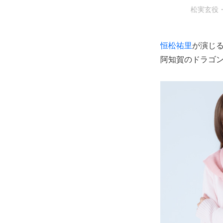
松実玄役・
恒松祐里
が演じ
阿知賀のドラゴ