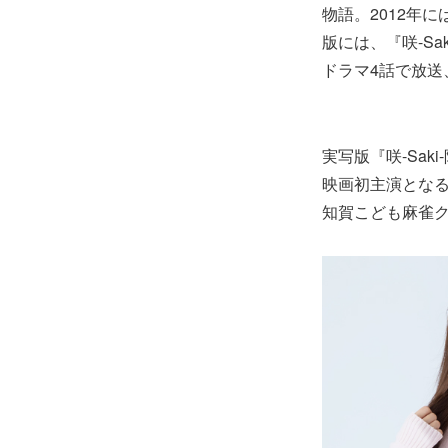
物語。2012年には
版には、『咲-S
ドラマ4話で放送
実写版『咲-Saki
映画初主演とな
知賀こども麻雀