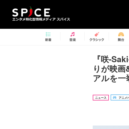
『咲-Sa
りが映画
アルを一
ニュース
アニメ/