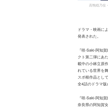
高鴨穏乃役・
ドラマ・映画による実
発表された。
『咲-Saki-阿知
クト第二弾にあた
載中の小林立原作
れている世界を
スポ根作品として
全4話のドラマ版
『咲-Saki-阿知賀
奈良県の阿知賀