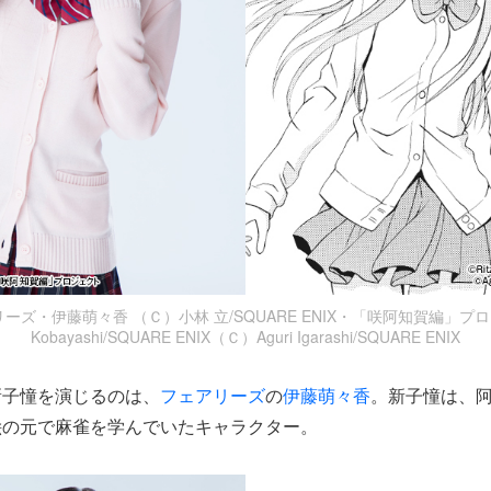
ズ・伊藤萌々香 （Ｃ）小林 立/SQUARE ENIX・「咲阿知賀編」プロ
Kobayashi/SQUARE ENIX（Ｃ）Aguri Igarashi/SQUARE ENIX
新子憧を演じるのは、
フェアリーズ
の
伊藤萌々香
。新子憧は、
絵の元で麻雀を学んでいたキャラクター。