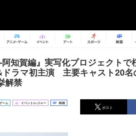
ki-阿知賀編』実写化プロジェクト
&ドラマ初主演 主要キャスト20名
挙解禁
ゲーム
イベント/レジャー
映画
ポスト