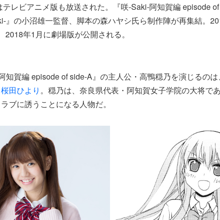
テレビアニメ版も放送された。『咲-Saki-阿知賀編 episode of 
aki-』の小沼雄一監督、脚本の森ハヤシ氏ら制作陣が再集結。20
、2018年1月に劇場版が公開される。
-阿知賀編 episode of side-A』の主人公・高鴨穏乃を演じる
る
桜田ひより
。穏乃は、奈良県代表・阿知賀女子学院の大将で
クラブに誘うことになる人物だ。