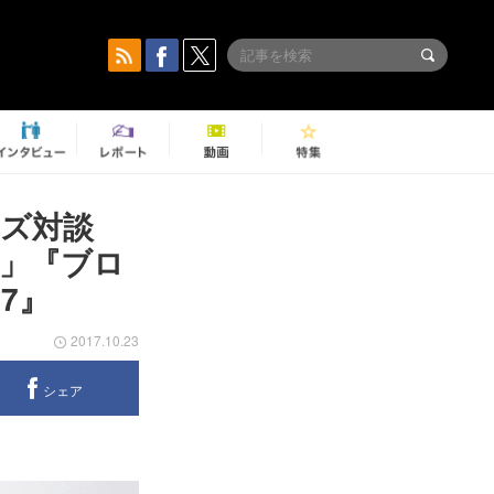
ンズ対談
」『ブロ
7』
2017.10.23
シェア