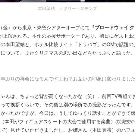
本田望結、ナタリー・エモンズ
15日（金）から東京・東急シアターオーブにて
『ブロードウェイ 
が上演される。本作の応援サポーターであり、初日にゲスト出
優の本田望結と、ホテル比較サイト「トリバゴ」のCMで話題の
演について、またクリスマスの思い出などをたっぷりと語った
一年ぶりの再会になるんですよね？お互いの印象は変わりまし
ちゃんは、ちょっと背が高くなったかな（笑）。前回TV番組で
」って挨拶くらいで、その後は別の場所での撮影だったんです
なかったのですが、今日はこうしてゆっくり話すことができて
N」（本田がフィギュアスケートの大会で使用する楽曲）の演技
像で）見せていただきましたし、お姉さん（本田真凜）のパフ