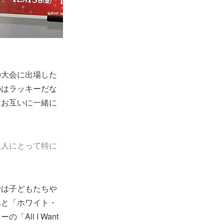
の大会に出場した
のはラッキーだな
にお互いに一緒に
二人にとって特に
では子どもたちや
あと「ホワイト・
ll I Want