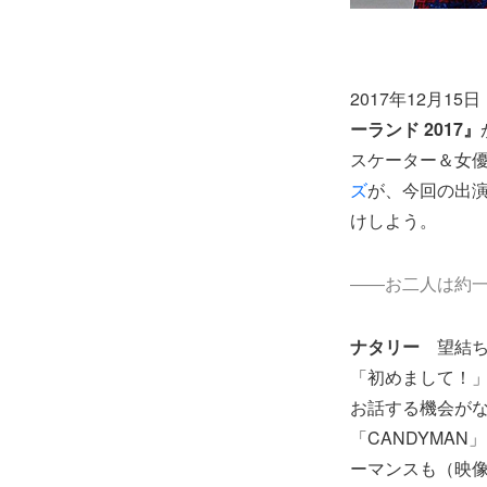
2017年12月
ーランド 2017』
スケーター＆女
ズ
が、今回の出
けしよう。
――お二人は約
ナタリー
望結
「初めまして！
お話する機会が
「CANDYMA
ーマンスも（映