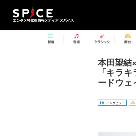
本田望結
「キラキ
ードウェ
インタビュー