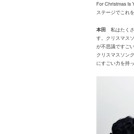
For Chris
ステージでこれ
本田
私はたく
す。クリスマス
が不思議ですご
クリスマスソン
にすごい力を持