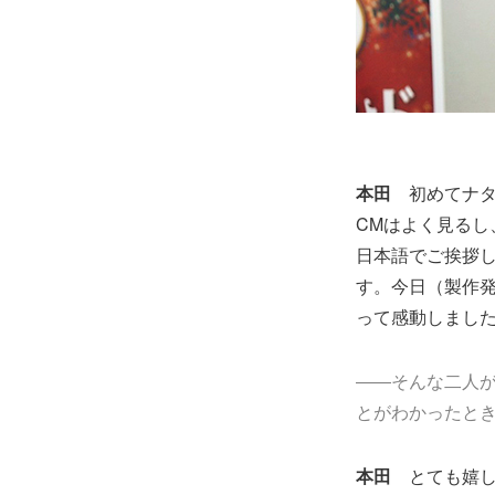
本田
初めてナ
CMはよく見る
日本語でご挨拶
す。今日（製作
って感動しまし
――そんな二人
とがわかったと
本田
とても嬉