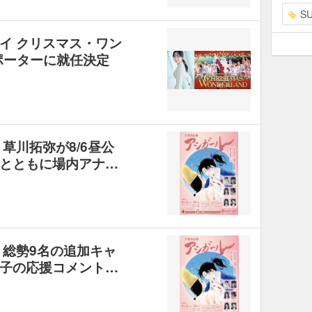
S
イ クリスマス・ワン
ポーターに就任決定
草川拓弥が8/6昼公
とともに場内アナ…
』総勢9名の追加キャ
子の応援コメント…