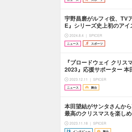
宇野昌磨がルフィ役、TVアニ
E』シリーズ史上初のアイ
2024.8.4 ｜ SPICER
ニュース
スポーツ
『ブロードウェイ クリス
2023』応援サポーター 
2023.12.11 ｜ SPICER
ニュース
舞台
本田望結がサンタさんか
最高のクリスマスを楽しめ
2023.11.18 ｜ SPICER
インタビュー
舞台