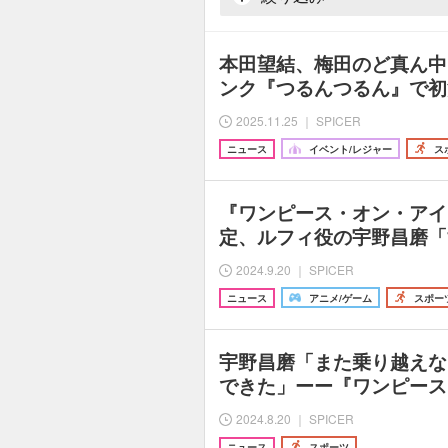
本田望結、梅田のど真ん中
ンク『つるんつるん』で初
2025.11.25 ｜ SPICER
ニュース
イベント/レジャー
ス
『ワンピース・オン・アイ
定、ルフィ役の宇野昌磨「
2024.9.20 ｜ SPICER
ニュース
アニメ/ゲーム
スポー
宇野昌磨「また乗り越えな
できた」ーー『ワンピース
2024.8.20 ｜ SPICER
ニュース
スポーツ