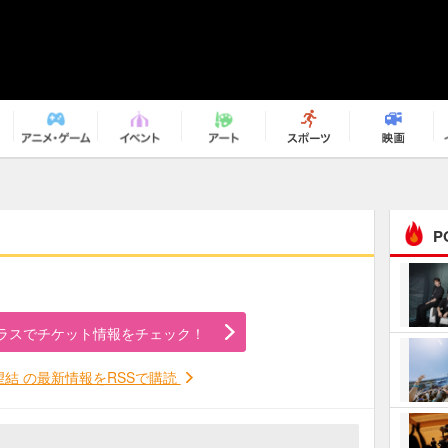
P
まるで原作の世界から飛
び出してきたよう！ 圧…
ラスでチケット情報をチェック！
ｅｐｌｕｓ ｗｅｅｋｅ
ｎｄ ｃｌｕｂ
望結 の最新情報をRSSで購読
ＲｅｏＮａ“ピルグリム”