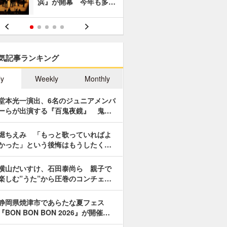
浜』が開幕 今年も多…
あやつり人
気記事ランキング
ly
Weekly
Monthly
堂本光一演出、6名のジュニアメンバ
ーらが出演する『百鬼夜鏡』 鬼…
堀ちえみ 「もっと歌っていればよ
かった」という後悔はもうしたく…
横山だいすけ、石田泰尚ら 親子で
楽しむ”うた”から圧巻のコンチェ…
静岡県焼津市であらたな夏フェス
『BON BON BON 2026』が開催…