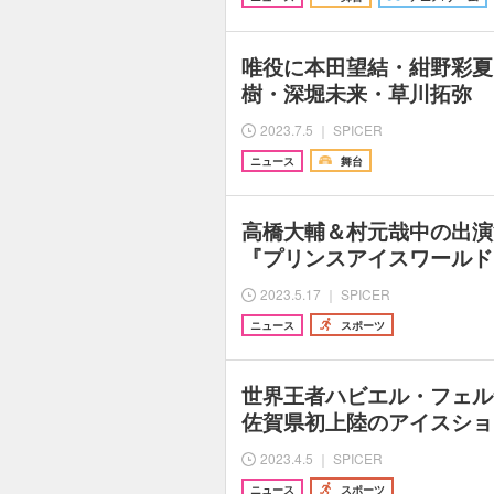
唯役に本田望結・紺野彩夏
樹・深堀未来・草川拓弥 
2023.7.5 ｜ SPICER
ニュース
舞台
高橋大輔＆村元哉中の出演決定
『プリンスアイスワールド
2023.5.17 ｜ SPICER
ニュース
スポーツ
世界王者ハビエル・フェル
佐賀県初上陸のアイスショ
2023.4.5 ｜ SPICER
ニュース
スポーツ