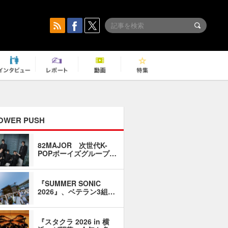
OWER PUSH
82MAJOR 次世代K-
「同窓会に
POPボーイズグループ…
い」――1
『SUMMER SONIC
石井琢磨「
2026』、ベテラン3組…
なるように
『スタクラ 2026 in 横
横内謙介×