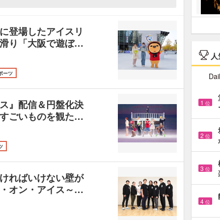
に登場したアイスリ
滑り「大阪で遊ぼ…
人
ポーツ
Dai
ス』配信＆円盤化決
1
位
すごいものを観た…
2
位
ツ
3
位
ければいけない壁が
・オン・アイス～…
4
位