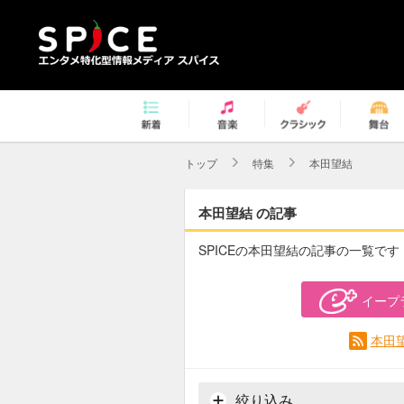
トップ
特集
本田望結
本田望結 の記事
SPICEの本田望結の記事の一覧です
イープ
本田
絞り込み