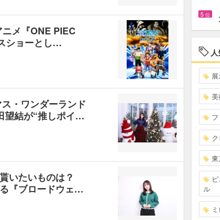
5
位
メ『ONE PIEC
スショーとし…
人
展
美
マス・ワンダーランド
本田望結が“推しポイ…
フ
ク
東
ら貰いたいものは？
ピ
る『ブロードウェ…
ル
ミ