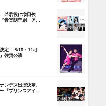
、若君役に増田俊
『音楽朗読劇 ア…
！ 6/10・11は
』佐賀公演
ナンデス出演決定、
ー『プリンスアイ…