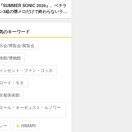
『SUMMER SONIC 2026』、ベテラ
ン3組の懐メロだけで終わらないラ…
気のキーワード
示会/博覧会/展覧会
術館/博物館
ィンセント・ファン・ゴッホ
ロード・モネ
京都美術館
エール・オーギュスト・ルノワー
レー
HIMARI