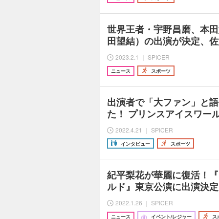
世界王者・宇野昌磨、本田
田望結）の出演が決定、佐
2023.2.1 ｜ SPICER
ニュース
スポーツ
出演者で「大ファン」と語
た！ プリンスアイスワールド『
2022.4.21 ｜ SPICER
インタビュー
スポーツ
紀平梨花が華麗に復活！『
ルド』東京公演に出演決定
2022.1.26 ｜ SPICER
ニュース
イベント/レジャー
ス