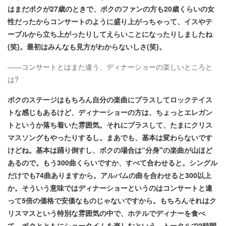
はまだボクが27歳のときで、ボクのファンの方も20歳くらいの女
性だったからコンサートのように盛り上がっちゃって、イスやテ
ーブルから立ち上がったりしてえらいことになったりしましたね
(笑)。最初はみんなも見方がわからないしさ(笑)。
――コンサートとはまた違う、ディナーショーの楽しいところと
は?
ボクのステージはもちろん自分の楽曲にプラスしてロックテイス
トな感じもあるけど、ディナーショーの方は、ちょっとエレガン
トというか落ち着いた雰囲気。それにプラスして、たまにクリス
マスソングもやったりするし。まあでも、基本は変わらないです
けどね。基本は踊り倒すし、ボクの場合は“分身"の楽曲が山ほど
あるので。もう300曲くらいですか、すべて合わせると。シングル
だけでも74曲ありますから。アルバムの曲を合わせると300以上
か。そういう意味ではディナーショーというのはコンサートと違
って5倍の価格で安価なものじゃないですから。もちろんそれはク
リスマスという特別な雰囲気の中で、ホテルでディナーを食べ
て、ボクとともにショータイムを楽しむという。トータルで2時間