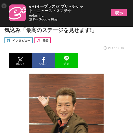
×
e＋(イープラス)アプリ - チケッ
ト・ニュース・スマチケ
表示
eplus inc.
無料 - Google Play
田原俊彦 30年目のクリスマスディナーショーに意
気込み「最高のステージを見せます!」
インタビュー
音楽
2017.12.16
ポスト
シェア
送る