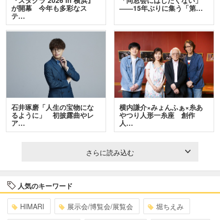
『スタクラ 2026 in 横浜』
「同窓会にはしたくない」
が開幕 今年も多彩なス
――15年ぶりに集う「第…
テ…
石井琢磨「人生の宝物にな
横内謙介×みょんふぁ×糸あ
るように」 初披露曲やレ
やつり人形一糸座 創作
ア…
人…
さらに読み込む
人気のキーワード
HIMARI
展示会/博覧会/展覧会
堀ちえみ