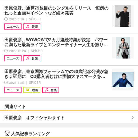
田原俊彦、通算79枚目のシングルをリリース 恒例の
ねっと企画やイベントなど続々発表
2023.5.10 ｜ SPICER
ニュース
音楽
田原俊彦、WOWOWで2カ月連続特集が決定 パワー
に満ちた最新ライブとエンターテイナー人生を振り…
2022.10.20 ｜ SPICER
ニュース
音楽
田原俊彦、東京国際フォーラムでの60歳記念公演が急
きょ延期に CD購入者むけに実物大キスマークを…
2021.4.25 ｜ SPICER
ニュース
動画
音楽
関連サイト
田原俊彦 オフィシャルサイト
人気記事ランキング