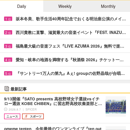
Daily
Weekly
Monthly
坂本冬美、歌手生活40周年記念でおくる明治座公演のメイ…
1
位
西川貴教に直撃、滋賀最大の音楽イベント『FEST. INAZU…
2
位
福島最大級の音楽フェス『LIVE AZUMA 2026』無料で楽…
3
位
愛知・岐阜の地酒を満喫する『秋酒祭 2026』チケット一…
4
位
『サントリー1万人の第九』Aぇ! groupの佐野晶哉が合唱…
5
位
最新記事
9/13開催『SATO presents 高校野球女子選抜vsイチ
ロー選抜 KOBE CHIBEN』に習志野高校吹奏楽部と…
2026.8.7 ｜ SPICER
ニュース
スポーツ
omeme tenten、今年最後のワンマンライブ『ten out