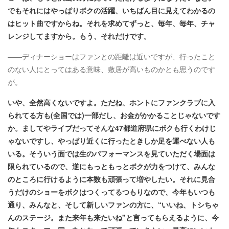
でもそれにはやっぱりボクの活躍、いちばん目に見えてわかるの
はヒット曲ですからね。それを求めてずっと、毎年、毎年、チャ
レンジしてますから。もう、それだけです。
――ディナーショーはファンとの距離は近いですが、行ったこと
のない人にとってはある意味、敷居が高いものかとも思うのです
が。
いや、全然高くないですよ。ただね、ホントにファンクラブに入
られてる方も(全国では)一部だし、お金がかかることじゃないです
か。ましてやライブだってそんな47都道府県にボクも行くわけじ
ゃないですし、やっぱり近くに行ったときしか足を運べない人も
いる。そういう面では生のパフォーマンスを見ていただく場面は
限られているので、逆にもっともっとボクが力をつけて、みんな
のところに行けるように本数も頑張って増やしたい。それに見合
うだけのショーをボクはつくってるつもりなので、今年もいつも
通り、みんなと、そして新しいファンの方に、“いいね、トシちゃ
んのステージ。また来年も来たいね"と言ってもらえるように、今