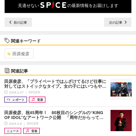
見逃せない
の最新情報をお届けします
前の記事
次の記事
関連キーワード
田原俊彦
関連記事
田原俊彦、「プライベートではふざけてるけど仕事に
対してはストイックなタイプ。女の子にはいつもや…
2026.2.27 ｜ SPICER
レポート
音楽
田原俊彦、祝45周年！ 80枚目のシングルの“KING
OF IDOL”なアートワーク公開 「周年だからって…
2024.5.8 ｜ SPICER
ニュース
音楽