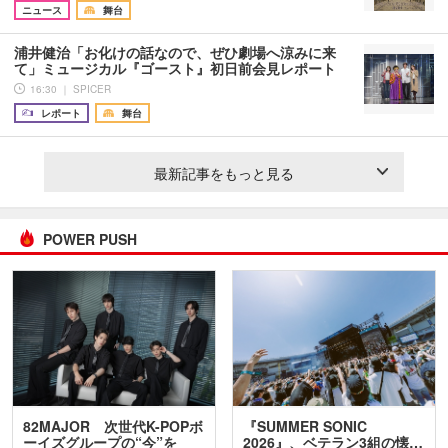
ニュース
舞台
浦井健治「お化けの話なので、ぜひ劇場へ涼みに来
て」ミュージカル『ゴースト』初日前会見レポート
16:30 ｜ SPICER
レポート
舞台
最新記事をもっと見る
POWER PUSH
82MAJOR 次世代K-POPボ
『SUMMER SONIC
ーイズグループの“今”を
2026』、ベテラン3組の懐…