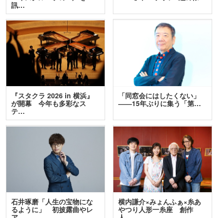
訊…
『スタクラ 2026 in 横浜』
「同窓会にはしたくない」
が開幕 今年も多彩なス
――15年ぶりに集う「第…
テ…
石井琢磨「人生の宝物にな
横内謙介×みょんふぁ×糸あ
るように」 初披露曲やレ
やつり人形一糸座 創作
ア…
人…