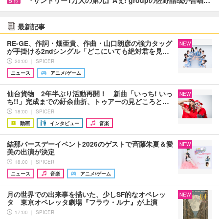
5
位
最新記事
RE-GE、作詞・畑亜貴、作曲・山口朗彦の強力タッグ
NEW
が手掛ける2ndシングル「どこにいても絶対君を見…
20:00 ｜ SPICER
ニュース
アニメ/ゲーム
仙台貨物 2年半ぶり活動再開！ 新曲「いっち! いっ
NEW
ち!!」完成までの紆余曲折、トゥアーの見どころと…
18:00 ｜ SPICER
動画
インタビュー
音楽
結那バースデーイベント2026のゲストで斉藤朱夏＆愛
NEW
美の出演が決定
18:00 ｜ SPICER
ニュース
音楽
アニメ/ゲーム
月の世界での出来事を描いた、少しSF的なオペレッ
NEW
タ 東京オペレッタ劇場『フラウ・ルナ』が上演
17:00 ｜ SPICER