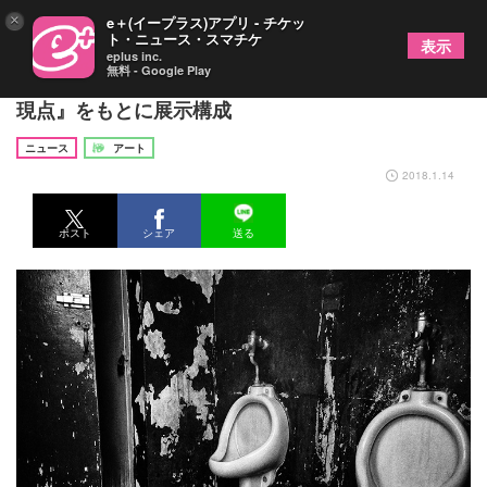
×
e＋(イープラス)アプリ - チケッ
ト・ニュース・スマチケ
表示
eplus inc.
無料 - Google Play
森山大道展『景』で最新作紹介 エッセイ『原点と
現点』をもとに展示構成
ニュース
アート
2018.1.14
ポスト
シェア
送る