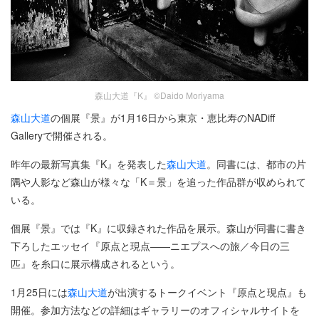
森山大道『K』 ©Daido Moriyama
森山大道
の個展『景』が1月16日から東京・恵比寿のNADiff
Galleryで開催される。
昨年の最新写真集『K』を発表した
森山大道
。同書には、都市の片
隅や人影など森山が様々な「K＝景」を追った作品群が収められて
いる。
個展『景』では『K』に収録された作品を展示。森山が同書に書き
下ろしたエッセイ『原点と現点――ニエプスへの旅／今日の三
匹』を糸口に展示構成されるという。
1月25日には
森山大道
が出演するトークイベント『原点と現点』も
開催。参加方法などの詳細はギャラリーのオフィシャルサイトを