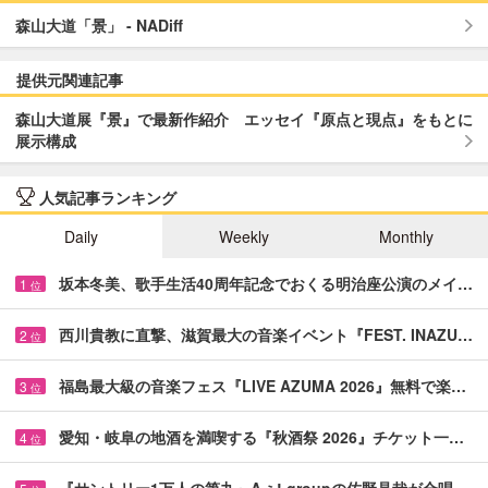
森山大道「景」 - NADiff
提供元関連記事
森山大道展『景』で最新作紹介 エッセイ『原点と現点』をもとに
展示構成
人気記事ランキング
Daily
Weekly
Monthly
坂本冬美、歌手生活40周年記念でおくる明治座公演のメイ…
1
位
西川貴教に直撃、滋賀最大の音楽イベント『FEST. INAZU…
2
位
福島最大級の音楽フェス『LIVE AZUMA 2026』無料で楽…
3
位
愛知・岐阜の地酒を満喫する『秋酒祭 2026』チケット一…
4
位
『サントリー1万人の第九』Aぇ! groupの佐野晶哉が合唱…