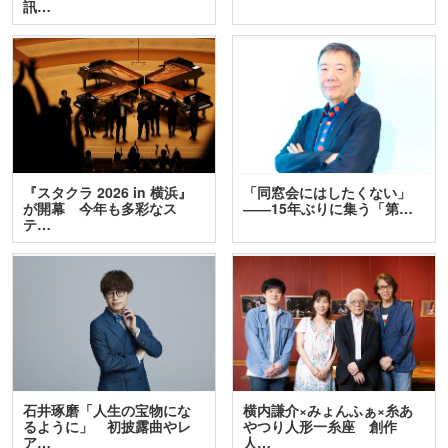
訊…
『スタクラ 2026 in 横浜』
「同窓会にはしたくない」
が開幕 今年も多彩なス
――15年ぶりに集う「第…
テ…
石井琢磨「人生の宝物にな
横内謙介×みょんふぁ×糸あ
るように」 初披露曲やレ
やつり人形一糸座 創作
ア…
人…