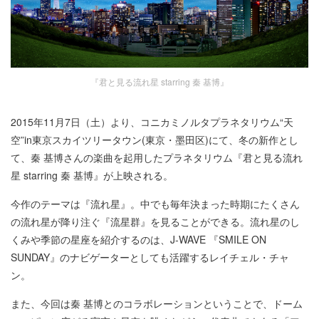
『君と見る流れ星 starring 秦 基博』
2015年11月7日（土）より、コニカミノルタプラネタリウム“天
空”in東京スカイツリータウン(東京・墨田区)にて、冬の新作とし
て、秦 基博さんの楽曲を起用したプラネタリウム『君と見る流れ
星 starring 秦 基博』が上映される。
今作のテーマは『流れ星』。中でも毎年決まった時期にたくさん
の流れ星が降り注ぐ『流星群』を見ることができる。流れ星のし
くみや季節の星座を紹介するのは、J-WAVE 『SMILE ON
SUNDAY』のナビゲーターとしても活躍するレイチェル・チャ
ン。
また、今回は秦 基博とのコラボレーションということで、ドーム