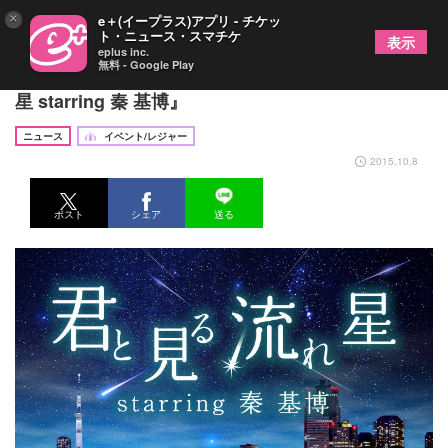
×
e＋(イープラス)アプリ - チケッ
ト・ニュース・スマチケ
表示
eplus inc.
無料 - Google Play
秦 基博の曲にのせて星空を楽しむ『君と見る流れ
星 starring 秦 基博』
ニュース
イベント/レジャー
2015.10.8
ポスト
シェア
送る