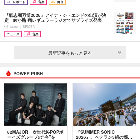
レポート
音楽
舞台
『氣志團万博2026』アイナ・ジ・エンドの出演が決
定 綾小路 翔レギュラーラジオでサプライズ発表
12:00 ｜ SPICER
ニュース
音楽
最新記事をもっと見る
POWER PUSH
82MAJOR 次世代K-POPボ
『SUMMER SONIC
ーイズグループの“今”を
2026』、ベテラン3組の懐…