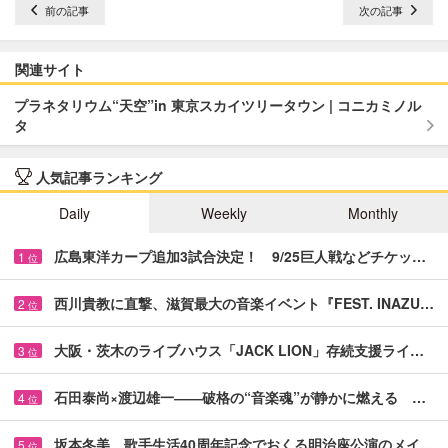
前の記事
次の記事
関連サイト
プラネタリウム“天空”in 東京スカイツリータウン | コニカミノル
タ
人気記事ランキング
Daily
Weekly
Monthly
広島東洋カープ追加3試合決定！ 9/25巨人戦などチケッ…
1
位
西川貴教に直撃、滋賀最大の音楽イベント『FEST. INAZU…
2
位
大阪・茨木のライブハウス「JACK LION」存続支援ライ…
3
位
石田泰尚×渡辺雄一――破格の“音楽魂”が静かに燃える …
4
位
坂本冬美、歌手生活40周年記念でおくる明治座公演のメイ…
5
位