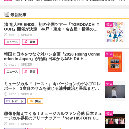
最新記事
清 竜人FRIENDS、初の全国ツアー『TOMODACHI T
NEW
OUR』開催が決定 神戸・東京・名古屋・横浜の…
16:00 ｜ SPICER
ニュース
音楽
韓国と日本をつなぐ対バン企画『2026 Rising Conne
NEW
ction in Japan』が始動 日本からASH DA H…
14:30 ｜ SPICER
ニュース
音楽
ミュージカル『ゴースト』両バージョンのゲネプロレ
NEW
ポート 3度目のサムを演じる浦井健治と星風まど…
13:30 ｜ SPICER
レポート
舞台
想像を超えてくる！ミュージカルファン必聴 日本ミュ
NEW
ージカル界初のアリーナツアー『New HISTORY C…
13:00 ｜ SPICER