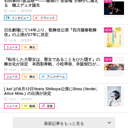
石田泰尚×渡辺雄一――破格の“音楽魂”が静かに燃え
NEW
る 極上デュオ誕生
16:37 ｜ SPICER
インタビュー
クラシック
日生劇場にて14年ぶり、歌舞伎公演『四月陽春歌舞
NEW
伎』の上演が27年に決定
15:29 ｜ SPICER
ニュース
舞台
『転生した大聖女は、聖女であることをひた隠す』の
NEW
舞台化が決定 本西彩希帆、小松準弥、井阪郁巳が…
13:47 ｜ SPICER
ニュース
舞台
アニメ/ゲーム
[ kei ]の8月12日Veats Shibuya公演にShou (Verde/,
Alice Nine.) の出演が決定
12:31 ｜ SPICER
ニュース
動画
音楽
最新記事をもっと見る