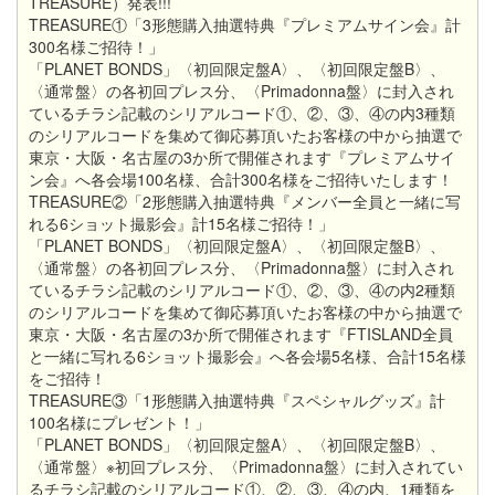
TREASURE）発表!!!
TREASURE①「3形態購入抽選特典『プレミアムサイン会』計
300名様ご招待！」
「PLANET BONDS」〈初回限定盤A〉、〈初回限定盤B〉、
〈通常盤〉の各初回プレス分、〈Primadonna盤〉に封入され
ているチラシ記載のシリアルコード①、②、③、④の内3種類
のシリアルコードを集めて御応募頂いたお客様の中から抽選で
東京・大阪・名古屋の3か所で開催されます『プレミアムサイ
ン会』へ各会場100名様、合計300名様をご招待いたします！
TREASURE②「2形態購入抽選特典『メンバー全員と一緒に写
れる6ショット撮影会』計15名様ご招待！」
「PLANET BONDS」〈初回限定盤A〉、〈初回限定盤B〉、
〈通常盤〉の各初回プレス分、〈Primadonna盤〉に封入され
ているチラシ記載のシリアルコード①、②、③、④の内2種類
のシリアルコードを集めて御応募頂いたお客様の中から抽選で
東京・大阪・名古屋の3か所で開催されます『FTISLAND全員
と一緒に写れる6ショット撮影会』へ各会場5名様、合計15名様
をご招待！
TREASURE③「1形態購入抽選特典『スペシャルグッズ』計
100名様にプレゼント！」
「PLANET BONDS」〈初回限定盤A〉、〈初回限定盤B〉、
〈通常盤〉※初回プレス分、〈Primadonna盤〉に封入されてい
るチラシ記載のシリアルコード①、②、③、④の内、1種類を