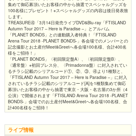
集めて御応募頂いたお客様の中から抽選でスペシャルグッズを
100名様にプレゼント！※スペシャルグッズの内容は後日発表致
します。
TREASURE④「3月14日発売ライブDVD&Blu-ray「FTISLAND
Autumn Tour 2017 – Here is Paradise –」とアルバム
「PLANET BONDS」との連動購入者特典！「FTISLAND
Arena Tour 2018 -PLANET BONDS-」各会場でのメンバーとの
記念撮影とお土産付Meet&Greetへ各会場100名様、合計400名
様をご招待！」
「PLANET BONDS」〈初回限定盤A〉、〈初回限定盤B〉、
〈通常盤〉※初回プレス分、〈Primadonna盤〉に封入されてい
るチラシ記載のシリアルコード①、②、③、④より1種類と、
「FTISLAND Autumn Tour 2017 – Here is Paradise –」に封入
されているチラシ記載のシリアルコード[A]を1種類集めて御応
募頂いたお客様の中から抽選で東京・大阪・名古屋の3か所（4
公演）で開催されます「FTISLAND Arena Tour 2018 -PLANET
BONDS-」会場でのお土産付Meet&Greetへ各会場100名様、合
計400名様をご招待！
ライブ情報