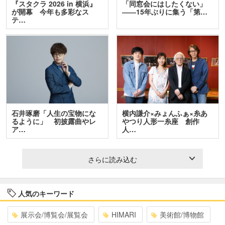
『スタクラ 2026 in 横浜』
「同窓会にはしたくない」
が開幕 今年も多彩なス
――15年ぶりに集う「第…
テ…
石井琢磨「人生の宝物にな
横内謙介×みょんふぁ×糸あ
るように」 初披露曲やレ
やつり人形一糸座 創作
ア…
人…
さらに読み込む
人気のキーワード
展示会/博覧会/展覧会
HIMARI
美術館/博物館