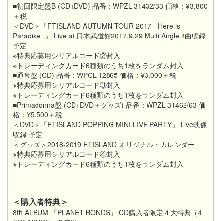
■初回限定盤B (CD+DVD) 品番：WPZL-31432/33 価格：¥3,800
＋税
＜DVD＞「FTISLAND AUTUMN TOUR 2017 - Here is
Paradise -」 Live at 日本武道館2017.9.29 Multi Angle 4曲収録
予定
※特典応募用シリアルコード②封入
※トレーディングカード6種類のうち1枚をランダム封入
■通常盤 (CD) 品番：WPCL-12865 価格：¥3,000＋税
※特典応募用シリアルコード③封入
※トレーディングカード6種類のうち1枚をランダム封入
■Primadonna盤 (CD+DVD＋グッズ) 品番：WPZL-31462/63 価
格：¥5,500＋税
＜DVD＞「FTISLAND POPPING MINI LIVE PARTY」 Live映像
収録 予定
＜グッズ＞2018-2019 FTISLAND オリジナル・カレンダー
※特典応募用シリアルコード④封入
※トレーディングカード6種類のうち1枚をランダム封入
＜購入者特典＞
8th ALBUM 「PLANET BONDS」 CD購入者限定４大特典（4