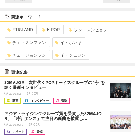
関連キーワード
FTISLAND
K-POP
ソン・スンヒョン
チェ・ミンファン
イ・ホンギ
チェ・ジョンフン
イ・ジェジン
関連記事
82MAJOR 次世代K-POPボーイズグループの“今”を
訊く最新インタビュー
2026.8.3 ｜ SPICER
動画
インタビュー
音楽
アジア・ライジンググループ賞を受賞した82MAJO
R、「時計ダンス」で注目の新曲を披露し…
2026.6.15 ｜ SPICER
レポート
音楽