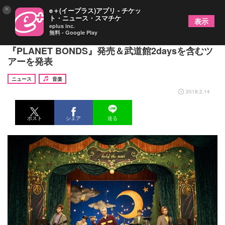
×
e＋(イープラス)アプリ - チケッ
ト・ニュース・スマチケ
表示
eplus inc.
無料 - Google Play
FTISLAND 8枚目のオリジナルアルバム
『PLANET BONDS』発売＆武道館2daysを含むツ
アーを発表
ニュース
音楽
2018.2.14
ポスト
シェア
送る