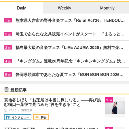
Daily
Weekly
Monthly
熊本県人吉市の野外音楽フェス『Rural Act'26』TENDOU…
1
位
埼玉であらたな文具販売イベントがスタート 『まるっと…
2
位
福島最大級の音楽フェス『LIVE AZUMA 2026』無料で楽…
3
位
『キングダム』連載20周年記念「キンキンキングダム」渋…
4
位
静岡県焼津市であらたな夏フェス『BON BON BON 2026…
5
位
最新記事
貫地谷しほり「お芝居は本当に裸になる」――再び挑
NEW
む樋口一葉役で見つめた“役を生きる”こと
17:00 ｜ SPICER
インタビュー
舞台