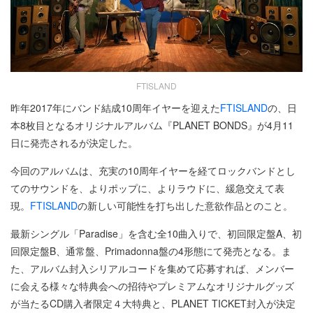
FTISLAND
昨年2017年にバンド結成10周年イヤーを迎えた
FTISLAND
の、日
本8枚目となるオリジナルアルバム『PLANET BONDS』が4月11
日に発売されるが決定した。
今回のアルバムは、充実の10周年イヤーを経てロックバンドとし
てのサウンドを、よりポップに、よりラウドに、緩急交えて表
現。
FTISLAND
の新しい可能性を打ち出した意欲作品とのこと。
最新シングル「Paradise」を含む全10曲入りで、初回限定盤A、初
回限定盤B、通常盤、Primadonna盤の4形態にて発売となる。ま
た、アルバム封入シリアルコードを集めて応募すれば、メンバー
に会える様々な特典会への招待やプレミアムなオリジナルグッズ
が当たるCD購入者限定４大特典と、PLANET TICKET封入が決定