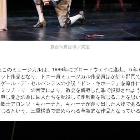
舞台写真提供／東宝
したこのミュージカルは、1966年にブロードウェイに進出。５
ヒット作品となり、トニー賞ミュージカル作品賞ほか計５部門
ミゲール・デ・セルバンテスの小説「ドン・キホーテ」を原作
、ミッチ・リーの音楽により、教会を侮辱した罪で投獄されよ
、申し開きの為に囚人たちを配役して即興劇を演じることを思
の郷士アロンソ・キハーナと、キハーナが創り出した人物であ
演じるという、三重構造で進められる革新的な作品となってい