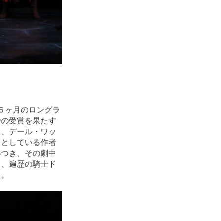
年６ヶ月のロングラ
での受賞を果たす
に、デール・ワッ
うとしている作者
いつき、その劇中
る、遍歴の騎士ド
る。