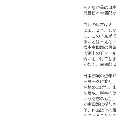
そんな作品の日本
代目松本幸四郎が
当時の日本はミ
に１、２本。し
に、この「見果
るいとは言えな
松本幸四郎の勇
で劇中のドン・
合いをつけてし
が如く、幸四郎
日本初演の翌年1
ーヨークに渡り、
を務め上げた。ま
を達成。脚本の
いう意志のもと、
が幸四郎に授与
そ、作品はその
汰されることなく