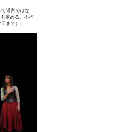
って過言ではな
とも定める、不朽
7日まで）。