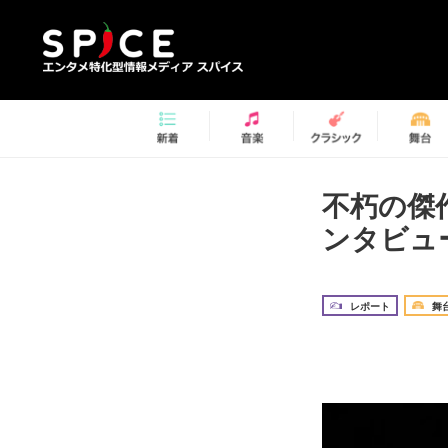
不朽の傑
ンタビュ
レポート
舞