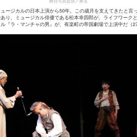
舞台写真提供／東宝
ュージカルの日本上演から50年。この歳月を支えてきたと言
であり、ミュージカル俳優である松本幸四郎が、ライフワーク
ル『ラ・マンチャの男』が、有楽町の帝国劇場で上演中だ（2