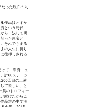
郎だった現在の九
カル作品はわずか
主流という時代
ながら、決して明
み切った東宝と、
う。それでもまる
ままの人生に折り
フに後押しされる
受けて、単身ニュ
、計60ステージ
200回目の上演
渡して欲しい」と
ニー賞のトロフィー
戦い続けたからこ
ル作品群の中で淘
今年、2015