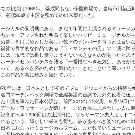
での初演は1969年。落成間もない帝国劇場で、当時市川染五
、弱冠26歳で主演を務めての出来事だった。
ュージカルの黎明期にあり、まだ１年間に上演されるミュージ
かもショーアップされた明るく楽しいハッピーミュージカルが
てぬ夢」をはじめとした美しい数々のナンバーを持つとは言い
い複雑で哲学的な作品である『ラ・マンチャの男』の上演に踏
気には、現代では推し量りようもない大きなものがあったと思
キホーテ／セルバンテスが語る「一番憎むべき狂気は、あるが
まって、あるべき姿のために戦わないことだ」という深いセリ
はこの作品と共に歩みを続けていく。
970年には、日本人として初めてブロードウェイからの招待を
名門マーチンベック劇場で全編英語の台詞で海外の役者に伍し
た上演を重ねた日本公演は、前回2012年の公演、８月19日に1,
故デール・ワッサーマンが遺した「この作品にふさわしい人に
記念すべき1,200回目の上演日に、ワッサーマン夫人よりト
されるという、輝かしい栄誉も得た。彼があるべき姿のために
後日本におこったミュージカルブーム、また数多いミュージカ
、不朽の名作として輝き続け、今また世界初演から50年を数える