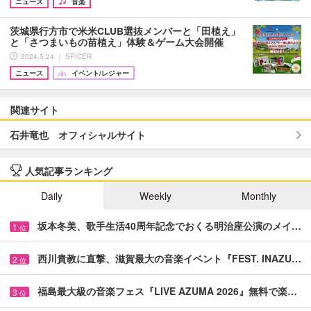
ニュース
音楽
茨城県行方市で米米CLUB選抜メンバーと「田植え」
と「さつまいもの苗植え」体験＆ゲーム大会開催
2024.5.24 ｜ SPICER
ニュース
イベント/レジャー
関連サイト
石井竜也 オフィシャルサイト
人気記事ランキング
Daily
Weekly
Monthly
坂本冬美、歌手生活40周年記念でおくる明治座公演のメイ…
1
位
西川貴教に直撃、滋賀最大の音楽イベント『FEST. INAZU…
2
位
福島最大級の音楽フェス『LIVE AZUMA 2026』無料で楽…
3
位