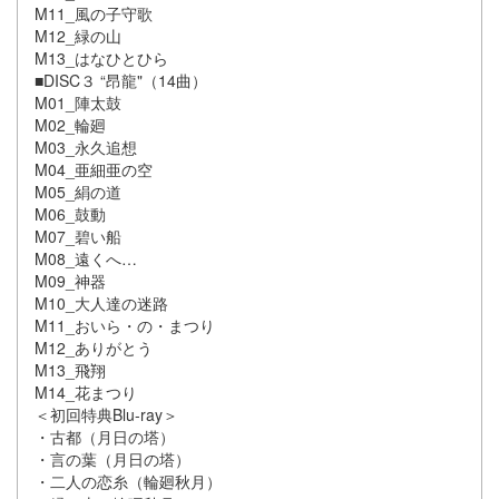
M11_風の子守歌
M12_緑の山
M13_はなひとひら
■DISC３ “昂龍"（14曲）
M01_陣太鼓
M02_輪廻
M03_永久追想
M04_亜細亜の空
M05_絹の道
M06_鼓動
M07_碧い船
M08_遠くへ…
M09_神器
M10_大人達の迷路
M11_おいら・の・まつり
M12_ありがとう
M13_飛翔
M14_花まつり
＜初回特典Blu-ray＞
・古都（月日の塔）
・言の葉（月日の塔）
・二人の恋糸（輪廻秋月）