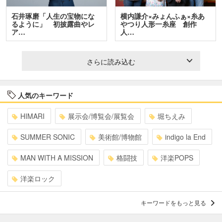
石井琢磨「人生の宝物にな
横内謙介×みょんふぁ×糸あ
るように」 初披露曲やレ
やつり人形一糸座 創作
ア…
人…
さらに読み込む
人気のキーワード
HIMARI
展示会/博覧会/展覧会
堀ちえみ
SUMMER SONIC
美術館/博物館
indigo la End
MAN WITH A MISSION
格闘技
洋楽POPS
洋楽ロック
キーワードをもっと見る