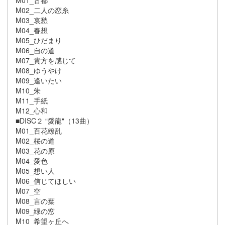
M01_古都
M02_二人の恋糸
M03_哀愁
M04_春想
M05_ひだまり
M06_自の道
M07_貴方を感じて
M08_ゆうやけ
M09_逢いたい
M10_朱
M11_手紙
M12_心和
■DISC２ “愛龍"（13曲）
M01_百花繚乱
M02_桜の道
M03_花の原
M04_愛色
M05_想い人
M06_信じてほしい
M07_空
M08_言の葉
M09_緑の窓
M10_希望ヶ丘へ