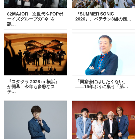
82MAJOR 次世代K-POPボ
『SUMMER SONIC
ーイズグループの“今”を
2026』、ベテラン3組の懐…
訊…
『スタクラ 2026 in 横浜』
「同窓会にはしたくない」
が開幕 今年も多彩なス
――15年ぶりに集う「第…
テ…