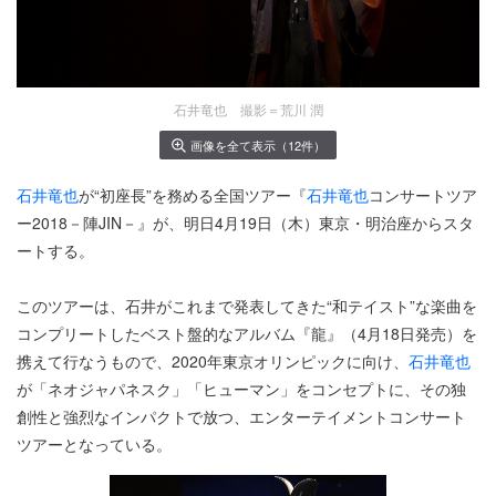
石井竜也 撮影＝荒川 潤
画像を全て表示（12件）
石井竜也
が“初座長”を務める全国ツアー『
石井竜也
コンサートツア
ー2018－陣JIN－』が、明日4月19日（木）東京・明治座からスタ
ートする。
このツアーは、石井がこれまで発表してきた“和テイスト”な楽曲を
コンプリートしたベスト盤的なアルバム『龍』（4月18日発売）を
携えて行なうもので、2020年東京オリンピックに向け、
石井竜也
が「ネオジャパネスク」「ヒューマン」をコンセプトに、その独
創性と強烈なインパクトで放つ、エンターテイメントコンサート
ツアーとなっている。