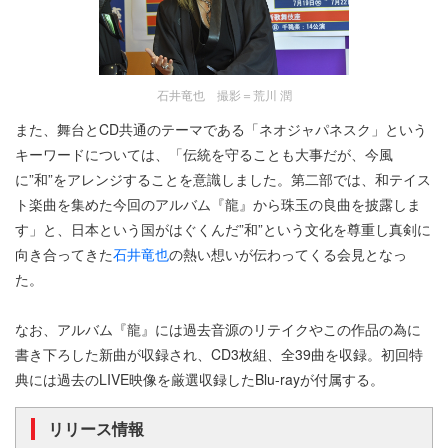
石井竜也 撮影＝荒川 潤
また、舞台とCD共通のテーマである「ネオジャパネスク」という
キーワードについては、「伝統を守ることも大事だが、今風
に”和”をアレンジすることを意識しました。第二部では、和テイス
ト楽曲を集めた今回のアルバム『龍』から珠玉の良曲を披露しま
す」と、日本という国がはぐくんだ”和”という文化を尊重し真剣に
向き合ってきた
石井竜也
の熱い想いが伝わってくる会見となっ
た。
なお、アルバム『龍』には過去音源のリテイクやこの作品の為に
書き下ろした新曲が収録され、CD3枚組、全39曲を収録。初回特
典には過去のLIVE映像を厳選収録したBlu-rayが付属する。
リリース情報