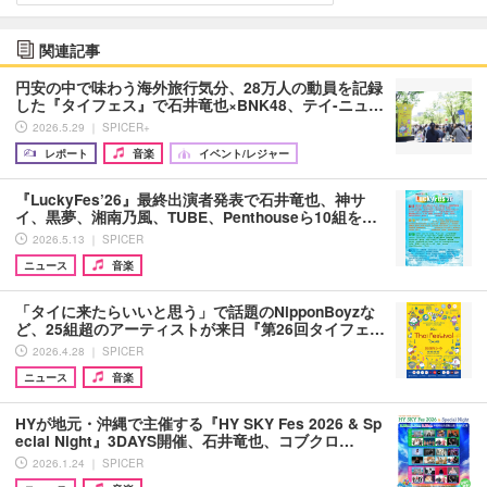
関連記事
円安の中で味わう海外旅行気分、28万人の動員を記録
した『タイフェス』で石井竜也×BNK48、テイ-ニュ…
2026.5.29 ｜ SPICER+
レポート
音楽
イベント/レジャー
『LuckyFes’26』最終出演者発表で石井竜也、神サ
イ、黒夢、湘南乃風、TUBE、Penthouseら10組を…
2026.5.13 ｜ SPICER
ニュース
音楽
「タイに来たらいいと思う」で話題のNipponBoyzな
ど、25組超のアーティストが来日『第26回タイフェ…
2026.4.28 ｜ SPICER
ニュース
音楽
HYが地元・沖縄で主催する『HY SKY Fes 2026 & Sp
ecial Night』3DAYS開催、石井竜也、コブクロ…
2026.1.24 ｜ SPICER