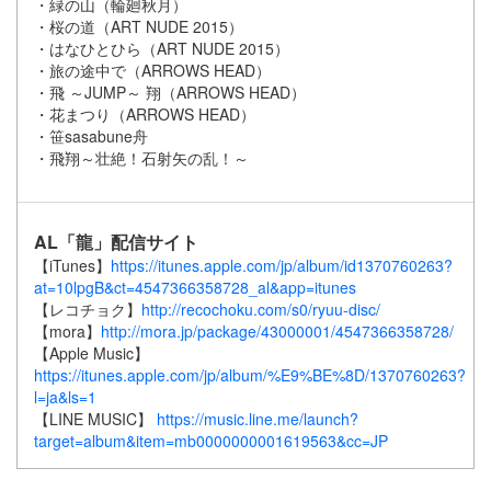
・緑の山（輪廻秋月）
・桜の道（ART NUDE 2015）
・はなひとひら（ART NUDE 2015）
・旅の途中で（ARROWS HEAD）
・飛 ～JUMP～ 翔（ARROWS HEAD）
・花まつり（ARROWS HEAD）
・笹sasabune舟
・飛翔～壮絶！石射矢の乱！～
AL「龍」配信サイト
【iTunes】
https://itunes.apple.com/jp/album/id1370760263?
at=10lpgB&ct=4547366358728_al&app=itunes
【レコチョク】
http://recochoku.com/s0/ryuu-disc/
【mora】
http://mora.jp/package/43000001/4547366358728/
【Apple Music】
https://itunes.apple.com/jp/album/%E9%BE%8D/1370760263?
l=ja&ls=1
【LINE MUSIC】
https://music.line.me/launch?
target=album&item=mb0000000001619563&cc=JP