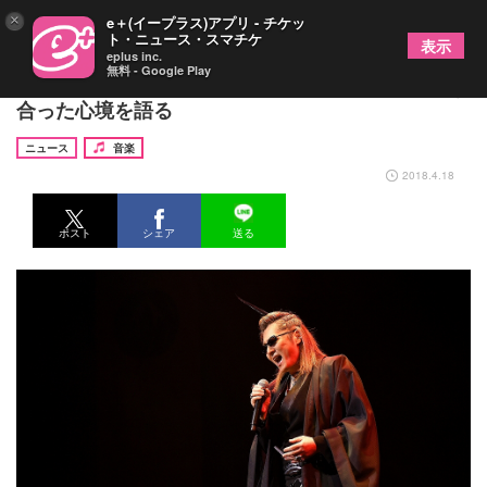
×
e＋(イープラス)アプリ - チケッ
ト・ニュース・スマチケ
表示
eplus inc.
無料 - Google Play
石井竜也 明治座での初座長公演を前に“和”と向き
合った心境を語る
ニュース
音楽
2018.4.18
ポスト
シェア
送る