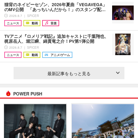
猫背のネイビーセゾン、2026年夏曲「VEGAVEGA」
のMV公開 「あっちいんだから！」のスタンプ配…
2026.8.7 ｜ SPICER
ニュース
動画
音楽
TVアニメ『ロメリア戦記』追加キャストに千葉翔也、
梶原岳人、堀江瞬、綿貫竜之介！PV第1弾公開
2026.8.7 ｜ SPICER
ニュース
動画
アニメ/ゲーム
最新記事をもっと見る
POWER PUSH