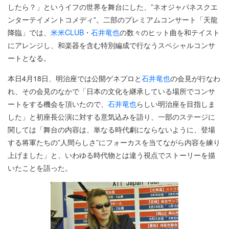
したら？」というイフの世界を舞台にした、”ネオジャパネスクエ
ンターテイメントコメディ”。二部のプレミアムコンサート「天龍
降臨」では、
米米CLUB
・
石井竜也
の数々のヒット曲を和テイスト
にアレンジし、和楽器を含む特別編成で行なうスペシャルコンサ
ートとなる。
本日4月18日、明治座では公開ゲネプロと
石井竜也
の会見が行なわ
れ、その会見のなかで「日本の文化を継承している場所でコンサ
ートをする機会を頂いたので、
石井竜也
らしい明治座を目指しま
した」と初座長公演に対する意気込みを語り、一部のステージに
関しては「舞台の内容は、単なる時代劇にならないように、登場
する将軍たちの”人間らしさ”にフォーカスを当てながら内容を練り
上げました」と、いわゆる時代物とは違う視点でストーリーを描
いたことを語った。