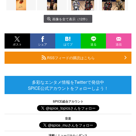
画像を全て表示（12件）
ポスト
シェア
はてブ
送る
送信
RSSフィードの購読はこちら
多彩なエンタメ情報をTwitterで発信中
SPICE公式アカウントをフォローしよう！
SPICE総合アカウント
音楽
演劇 / ミュージカル / ダンス