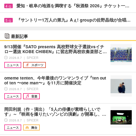
愛知・岐阜の地酒を満喫する『秋酒祭 2026』チケット一…
4
位
『サントリー1万人の第九』Aぇ! groupの佐野晶哉が合唱…
5
位
最新記事
9/13開催『SATO presents 高校野球女子選抜vsイチ
ロー選抜 KOBE CHIBEN』に習志野高校吹奏楽部と…
2026.8.7 ｜ SPICER
ニュース
スポーツ
omeme tenten、今年最後のワンマンライブ『ten out
of ten 〜one man〜』を11月に開催決定
2026.8.7 ｜ SPICER
ニュース
音楽
岡田利規（作・演出）「5人の俳優が素晴らしいで
す」～『映画を撮りたいゾンビの演劇』が開幕し、…
2026.8.7 ｜ SPICER
ニュース
舞台