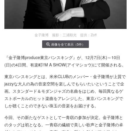
金子隆博 撮影：三浦順光 提供：Zoff
画像を全て表示（5件）
『金子隆博produce東京バンスキング』が、12月7日(木)～10日
(日)の4日間、有楽町I‘M A SHOW(アイマショウ)にて開催される。
東京バンスキングとは、米米CLUBのメンバー・金子隆博が上質で
jazzyな大人の為の音楽空間を楽しんでもらいたいということで企
画。スタンダード＆モダンジャズの名曲をはじめ、毎回異なるゲ
ストボーカルのヒット楽曲をアレンジした、東京バンスキングで
しか聴くことのできない珠玉の音楽をお届けする。
今回、その新たなゲストとして一青窈の参加が決定。金子隆博と
のタッグは初となる。一青窈の繊細で美しい歌声と金子隆博の卓