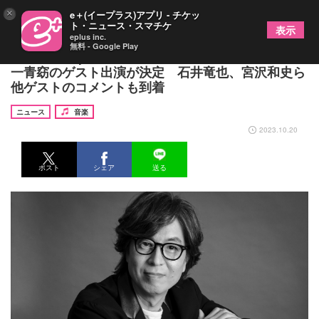
×
e＋(イープラス)アプリ - チケッ
ト・ニュース・スマチケ
表示
eplus inc.
無料 - Google Play
『金子隆博 produce 東京バンスキング』最終日に
一青窈のゲスト出演が決定 石井竜也、宮沢和史ら
他ゲストのコメントも到着
ニュース
音楽
2023.10.20
ポスト
シェア
送る