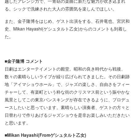
越したアレンジ力で、一青窈の楽曲に新たな魅力が吹き込まれ
る。シックで洗練された大人の雰囲気を楽しんでほしい。
また、金子隆博をはじめ、ゲスト出演をする、石井竜也、宮沢和
史、Mikan Hayashi(ゲシュタルト乙女)からのコメントも到着し
た。
■金子隆博 コメント
日劇はエンターテイメントの殿堂。昭和の良き時代から戦後、
数々の素晴らしいライブが繰り広げられてきました。その日劇跡
地「アイマショウホール」で、ジャズの楽しさ、自由さをフィー
チャーして、有楽町という粋な街のクリスマス前という賑やかな
風景としてこの東京バンスキングが存在できるように、プロデュ
ースしたいと思っています。素晴らしい演奏者、ゲストの方々と
日替わりで作りあげるジャズショウを是非お楽しみいただきたい
と思います。
■Mikan Hayashi(Fromゲシュタルト乙女)