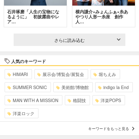
石井琢磨「人生の宝物にな
横内謙介×みょんふぁ×糸あ
るように」 初披露曲やレ
やつり人形一糸座 創作
ア…
人…
さらに読み込む
人気のキーワード
HIMARI
展示会/博覧会/展覧会
堀ちえみ
SUMMER SONIC
美術館/博物館
indigo la End
MAN WITH A MISSION
格闘技
洋楽POPS
洋楽ロック
キーワードをもっと見る