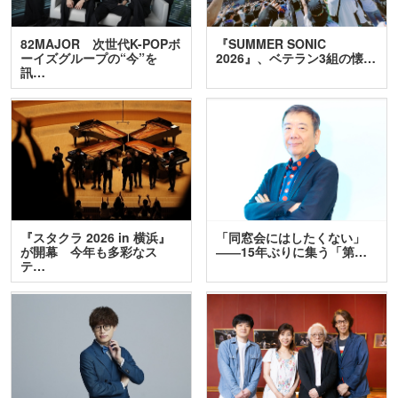
82MAJOR 次世代K-POPボ
『SUMMER SONIC
ーイズグループの“今”を
2026』、ベテラン3組の懐…
訊…
『スタクラ 2026 in 横浜』
「同窓会にはしたくない」
が開幕 今年も多彩なス
――15年ぶりに集う「第…
テ…