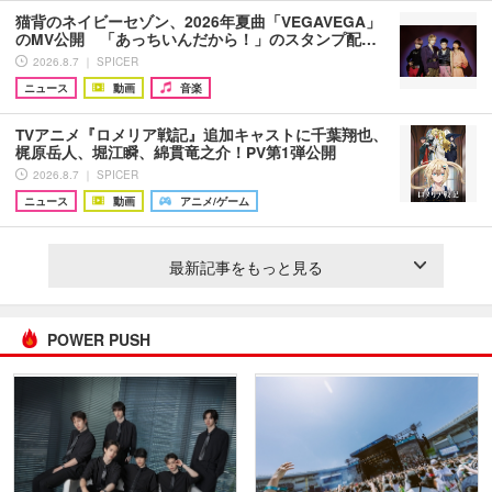
猫背のネイビーセゾン、2026年夏曲「VEGAVEGA」
のMV公開 「あっちいんだから！」のスタンプ配…
2026.8.7 ｜ SPICER
ニュース
動画
音楽
TVアニメ『ロメリア戦記』追加キャストに千葉翔也、
梶原岳人、堀江瞬、綿貫竜之介！PV第1弾公開
2026.8.7 ｜ SPICER
ニュース
動画
アニメ/ゲーム
最新記事をもっと見る
POWER PUSH