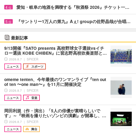
愛知・岐阜の地酒を満喫する『秋酒祭 2026』チケット一…
4
位
『サントリー1万人の第九』Aぇ! groupの佐野晶哉が合唱…
5
位
最新記事
9/13開催『SATO presents 高校野球女子選抜vsイチ
ロー選抜 KOBE CHIBEN』に習志野高校吹奏楽部と…
2026.8.7 ｜ SPICER
ニュース
スポーツ
omeme tenten、今年最後のワンマンライブ『ten out
of ten 〜one man〜』を11月に開催決定
2026.8.7 ｜ SPICER
ニュース
音楽
岡田利規（作・演出）「5人の俳優が素晴らしいで
す」～『映画を撮りたいゾンビの演劇』が開幕し、…
2026.8.7 ｜ SPICER
ニュース
舞台