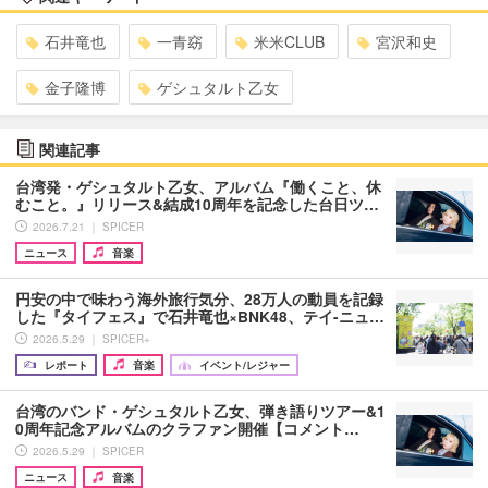
石井竜也
一青窈
米米CLUB
宮沢和史
金子隆博
ゲシュタルト乙女
関連記事
台湾発・ゲシュタルト乙女、アルバム『働くこと、休
むこと。』リリース&結成10周年を記念した台日ツ…
2026.7.21 ｜ SPICER
ニュース
音楽
円安の中で味わう海外旅行気分、28万人の動員を記録
した『タイフェス』で石井竜也×BNK48、テイ-ニュ…
2026.5.29 ｜ SPICER+
レポート
音楽
イベント/レジャー
台湾のバンド・ゲシュタルト乙女、弾き語りツアー&1
0周年記念アルバムのクラファン開催【コメント…
2026.5.29 ｜ SPICER
ニュース
音楽