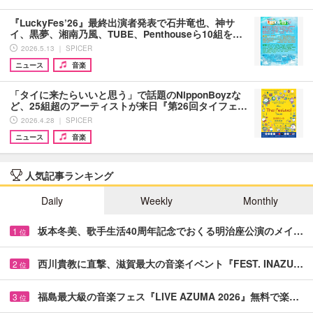
『LuckyFes’26』最終出演者発表で石井竜也、神サ
イ、黒夢、湘南乃風、TUBE、Penthouseら10組を…
2026.5.13 ｜ SPICER
ニュース
音楽
「タイに来たらいいと思う」で話題のNipponBoyzな
ど、25組超のアーティストが来日『第26回タイフェ…
2026.4.28 ｜ SPICER
ニュース
音楽
人気記事ランキング
Daily
Weekly
Monthly
坂本冬美、歌手生活40周年記念でおくる明治座公演のメイ…
1
位
西川貴教に直撃、滋賀最大の音楽イベント『FEST. INAZU…
2
位
福島最大級の音楽フェス『LIVE AZUMA 2026』無料で楽…
3
位