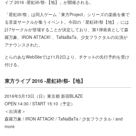
イブ 2016 -星虹砕/祭-【地】」が開催される。
「星虹砕/祭」は同人ゲーム「東方Project」シリーズの楽曲を奏で
る音楽サークルが集うイベント。今回の「星虹砕/祭【地】」には
計7サークルが登場することが決定しており、第1弾発表として森
羅万象、IRON ATTACK! 、TaNaBaTa、少女フラクタルの出演が
アナウンスされた。
とらのあなWebSiteでは11月2日より、
の先行予約を受け
付ける。
東方ライブ 2016 -星虹砕/祭-【地】
2016年3月13日（日）東京都 新宿BLAZE
OPEN 14:30 / START 15:10（予定）
＜出演者＞
森羅万象 / IRON ATTACK! / TaNaBaTa / 少女フラクタル / and
more