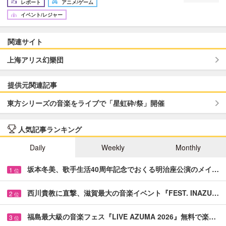
レポート
アニメ/ゲーム
イベント/レジャー
関連サイト
上海アリス幻樂団
提供元関連記事
東方シリーズの音楽をライブで「星虹砕/祭」開催
人気記事ランキング
Daily
Weekly
Monthly
坂本冬美、歌手生活40周年記念でおくる明治座公演のメイ…
1
位
西川貴教に直撃、滋賀最大の音楽イベント『FEST. INAZU…
2
位
福島最大級の音楽フェス『LIVE AZUMA 2026』無料で楽…
3
位