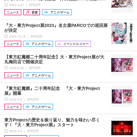
2024.2.27 ｜ SPICER
ニュース
音楽
アニメ/ゲーム
『大・東方Project展2023』名古屋PARCOでの巡回展
が決定
2023.10.19 ｜ SPICER
ニュース
アニメ/ゲーム
イベント/レジャー
【東方紅魔郷二十周年記念】大・東方Project展が大
丸梅田店で開催決定
2022.8.26 ｜ SPICER
ニュース
アニメ/ゲーム
『東方紅魔郷』二十周年記念 『大・東方Project
展』開幕
2022.4.5 ｜ SPICER
ニュース
アニメ/ゲーム
東方Projectの歴史を振り返り、魅力を味わい尽く
す！『大・東方Project展』スタート
2022.4.3 ｜ SPICER