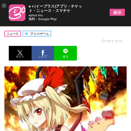
×
e＋(イープラス)アプリ - チケッ
ト・ニュース・スマチケ
表示
eplus inc.
無料 - Google Play
東方シリーズの音楽をライブで「星虹砕/祭」開催
ニュース
アニメ/ゲーム
2015.10.16
ポスト
シェア
送る