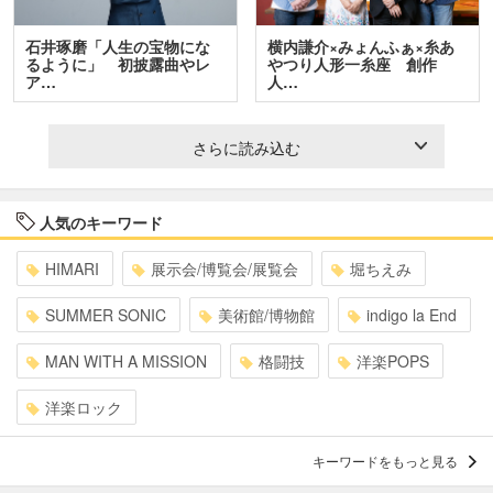
石井琢磨「人生の宝物にな
横内謙介×みょんふぁ×糸あ
るように」 初披露曲やレ
やつり人形一糸座 創作
ア…
人…
さらに読み込む
人気のキーワード
HIMARI
展示会/博覧会/展覧会
堀ちえみ
SUMMER SONIC
美術館/博物館
indigo la End
MAN WITH A MISSION
格闘技
洋楽POPS
洋楽ロック
キーワードをもっと見る