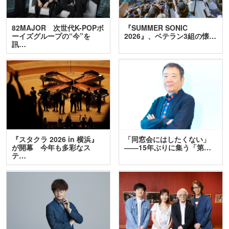
82MAJOR 次世代K-POPボ
『SUMMER SONIC
ーイズグループの“今”を
2026』、ベテラン3組の懐…
訊…
『スタクラ 2026 in 横浜』
「同窓会にはしたくない」
が開幕 今年も多彩なス
――15年ぶりに集う「第…
テ…