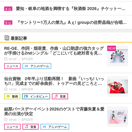
愛知・岐阜の地酒を満喫する『秋酒祭 2026』チケット一…
4
位
『サントリー1万人の第九』Aぇ! groupの佐野晶哉が合唱…
5
位
最新記事
RE-GE、作詞・畑亜貴、作曲・山口朗彦の強力タッグ
NEW
が手掛ける2ndシングル「どこにいても絶対君を見…
20:00 ｜ SPICER
ニュース
アニメ/ゲーム
仙台貨物 2年半ぶり活動再開！ 新曲「いっち! いっ
ち!!」完成までの紆余曲折、トゥアーの見どころと…
18:00 ｜ SPICER
動画
インタビュー
音楽
結那バースデーイベント2026のゲストで斉藤朱夏＆愛
美の出演が決定
18:00 ｜ SPICER
ニュース
音楽
アニメ/ゲーム