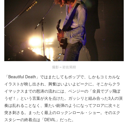
撮影＝岩佐篤樹
「Beautiful Death」ではまたしてもポップで、しかもコミカルな
イラストが映し出され、興奮はいよいよピークに。そこからクラ
イマックスまでの怒涛の流れには、ベンジーの「全員でブッ飛ぼ
うぜ！」という言葉が火を点けた。ガッシリと組み合った3人の演
奏は乱れることなく、重たい銃弾のようになってフロアに次々と
突き刺さる。まったく最上のロックンロール・ショー。そのエク
スタシーの終着点は「DEVIL」だった。