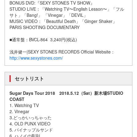
BONUS DVD:『SEXY STONES TV SHOW』
STUDIO LIVE：「Watching TV〜English Lesson〜」「フル
サト」「Bang!」 「Vinegar」「DEVIL」
MUSIC VIDEO：「Beautiful Death」「Ginger Shaker」
PARIS SHOOTING DOCUMENTARY
■通常盤：BVCL-864 3,240円(税込)
浅井健一|SEXY STONES RECORDS Official Website：
http://www.sexystones.com/
セットリスト
Sugar Days Tour 2018 2018.5.12（Sat）新木場STUDIO
COAST
1. Watching TV
2. Vinegar
3.どっかいっちゃった
4. OLD PUNX VIDEO
5. パイナップルサンド
6. ハノイの彫刻