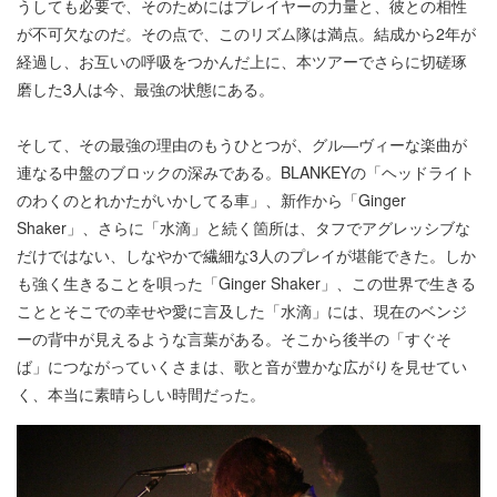
うしても必要で、そのためにはプレイヤーの力量と、彼との相性
が不可欠なのだ。その点で、このリズム隊は満点。結成から2年が
経過し、お互いの呼吸をつかんだ上に、本ツアーでさらに切磋琢
磨した3人は今、最強の状態にある。
そして、その最強の理由のもうひとつが、グル―ヴィーな楽曲が
連なる中盤のブロックの深みである。BLANKEYの「ヘッドライト
のわくのとれかたがいかしてる車」、新作から「Ginger
Shaker」、さらに「水滴」と続く箇所は、タフでアグレッシブな
だけではない、しなやかで繊細な3人のプレイが堪能できた。しか
も強く生きることを唄った「Ginger Shaker」、この世界で生きる
こととそこでの幸せや愛に言及した「水滴」には、現在のベンジ
ーの背中が見えるような言葉がある。そこから後半の「すぐそ
ば」につながっていくさまは、歌と音が豊かな広がりを見せてい
く、本当に素晴らしい時間だった。