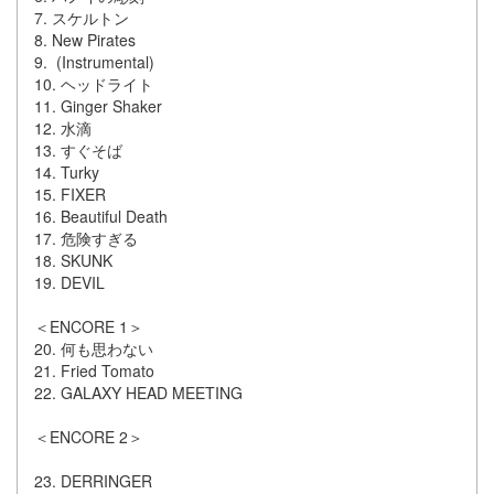
7. スケルトン
8. New Pirates
9. (Instrumental)
10. ヘッドライト
11. Ginger Shaker
12. 水滴
13. すぐそば
14. Turky
15. FIXER
16. Beautiful Death
17. 危険すぎる
18. SKUNK
19. DEVIL
＜ENCORE 1＞
20. 何も思わない
21. Fried Tomato
22. GALAXY HEAD MEETING
＜ENCORE 2＞
23. DERRINGER