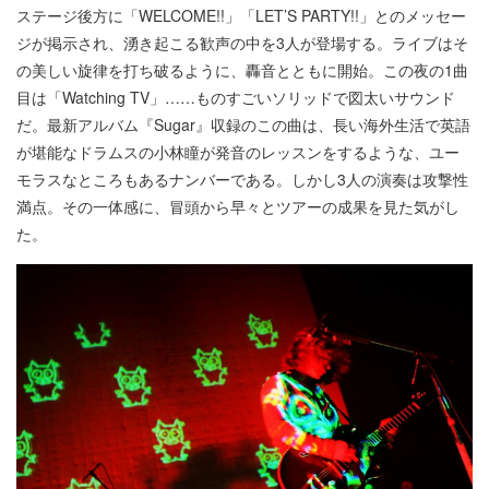
ステージ後方に「WELCOME!!」「LET’S PARTY!!」とのメッセー
ジが掲示され、湧き起こる歓声の中を3人が登場する。ライブはそ
の美しい旋律を打ち破るように、轟音とともに開始。この夜の1曲
目は「Watching TV」……ものすごいソリッドで図太いサウンド
だ。最新アルバム『Sugar』収録のこの曲は、長い海外生活で英語
が堪能なドラムスの小林瞳が発音のレッスンをするような、ユー
モラスなところもあるナンバーである。しかし3人の演奏は攻撃性
満点。その一体感に、冒頭から早々とツアーの成果を見た気がし
た。