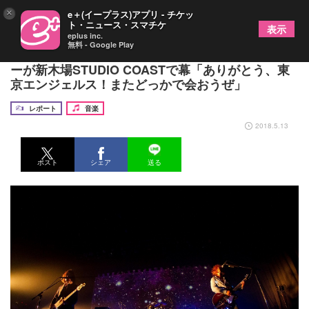
×
e＋(イープラス)アプリ - チケッ
ト・ニュース・スマチケ
表示
eplus inc.
無料 - Google Play
浅井健一＆THE INTERCHANGE KILLS、全国ツア
ーが新木場STUDIO COASTで幕「ありがとう、東
京エンジェルス！またどっかで会おうぜ」
レポート
音楽
2018.5.13
ポスト
シェア
送る