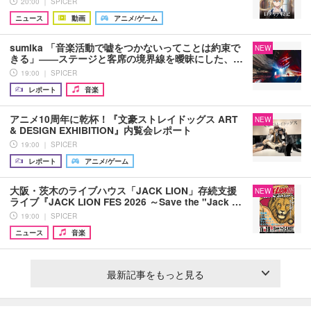
20:00 ｜ SPICER
ニュース
動画
アニメ/ゲーム
sumika 「音楽活動で嘘をつかないってことは約束で
NEW
きる」――ステージと客席の境界線を曖昧にした、…
19:00 ｜ SPICER
レポート
音楽
アニメ10周年に乾杯！『文豪ストレイドッグス ART
NEW
& DESIGN EXHIBITION』内覧会レポート
19:00 ｜ SPICER
レポート
アニメ/ゲーム
大阪・茨木のライブハウス「JACK LION」存続支援
NEW
ライブ『JACK LION FES 2026 ～Save the "Jack …
19:00 ｜ SPICER
ニュース
音楽
最新記事をもっと見る