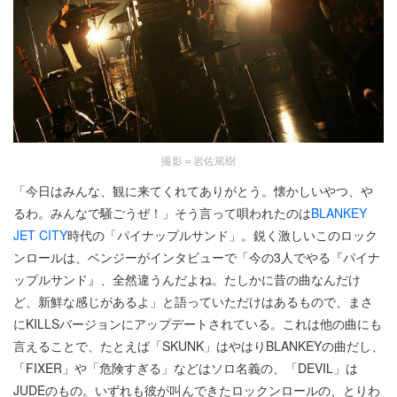
撮影＝岩佐篤樹
「今日はみんな、観に来てくれてありがとう。懐かしいやつ、や
るわ。みんなで騒ごうぜ！」そう言って唄われたのは
BLANKEY
JET CITY
時代の「パイナップルサンド」。鋭く激しいこのロック
ンロールは、ベンジーがインタビューで「今の3人でやる『パイナ
ップルサンド』、全然違うんだよね。たしかに昔の曲なんだけ
ど、新鮮な感じがあるよ」と語っていただけはあるもので、まさ
にKILLSバージョンにアップデートされている。これは他の曲にも
言えることで、たとえば「SKUNK」はやはりBLANKEYの曲だし、
「FIXER」や「危険すぎる」などはソロ名義の、「DEVIL」は
JUDEのもの。いずれも彼が叫んできたロックンロールの、とりわ