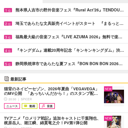
熊本県人吉市の野外音楽フェス『Rural Act'26』TENDOU…
1
位
埼玉であらたな文具販売イベントがスタート 『まるっと…
2
位
福島最大級の音楽フェス『LIVE AZUMA 2026』無料で楽…
3
位
『キングダム』連載20周年記念「キンキンキングダム」渋…
4
位
静岡県焼津市であらたな夏フェス『BON BON BON 2026…
5
位
最新記事
猫背のネイビーセゾン、2026年夏曲「VEGAVEGA」
NEW
のMV公開 「あっちいんだから！」のスタンプ配…
20:00 ｜ SPICER
ニュース
動画
音楽
TVアニメ『ロメリア戦記』追加キャストに千葉翔也、
NEW
梶原岳人、堀江瞬、綿貫竜之介！PV第1弾公開