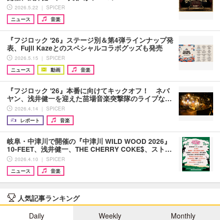
2026.5.22 ｜ SPICER
ニュース
音楽
『フジロック '26』ステージ別＆第4弾ラインナップ発
表、Fujii Kazeとのスペシャルコラボグッズも発売
2026.5.15 ｜ SPICER
ニュース
動画
音楽
『フジロック '26』本番に向けてキックオフ！ ネバ
ヤン、浅井健一を迎えた苗場音楽突撃隊のライブな…
2026.4.14 ｜ SPICER
レポート
音楽
岐阜・中津川で開催の『中津川 WILD WOOD 2026』
10-FEET、浅井健一、THE CHERRY COKE$、スト…
2026.4.10 ｜ SPICER
ニュース
音楽
人気記事ランキング
Daily
Weekly
Monthly