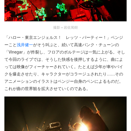
撮影＝岩佐篤樹
「ハロー・東京エンジェルス！ レッツ・パーティー！」ベンジ
ーこと
浅井健一
がそう叫ぶと、続いて高速パンク・チューンの
「Vinegar」が炸裂し、フロアのボルテージは一気に上がる。そし
て今回のライブでは、そうした快感を後押しするように、曲によ
っては映像がフィーチャーされていく。たとえば少年が車やバイ
クを爆走させたり、キャラクターがコラージュされたり……その
アニメーションのイラストはベンジー自身のペンによるものだ。
これが曲の世界観を拡大させていくのである。