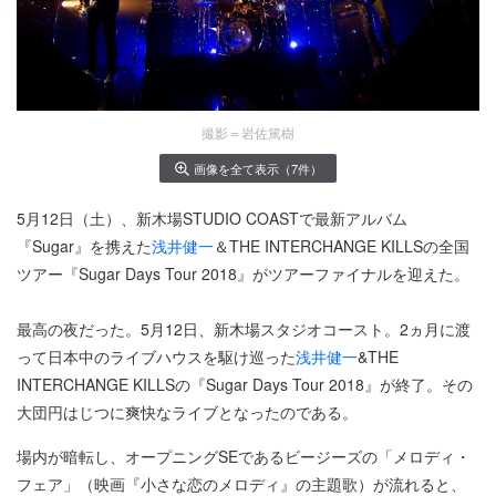
撮影＝岩佐篤樹
画像を全て表示（7件）
5月12日（土）、新木場STUDIO COASTで最新アルバム
『Sugar』を携えた
浅井健一
＆THE INTERCHANGE KILLSの全国
ツアー『Sugar Days Tour 2018』がツアーファイナルを迎えた。
最高の夜だった。5月12日、新木場スタジオコースト。2ヵ月に渡
って日本中のライブハウスを駆け巡った
浅井健一
&THE
INTERCHANGE KILLSの『Sugar Days Tour 2018』が終了。その
大団円はじつに爽快なライブとなったのである。
場内が暗転し、オープニングSEであるビージーズの「メロディ・
フェア」（映画『小さな恋のメロディ』の主題歌）が流れると、