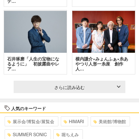
テ…
石井琢磨「人生の宝物にな
横内謙介×みょんふぁ×糸あ
るように」 初披露曲やレ
やつり人形一糸座 創作
ア…
人…
さらに読み込む
人気のキーワード
展示会/博覧会/展覧会
HIMARI
美術館/博物館
SUMMER SONIC
堀ちえみ