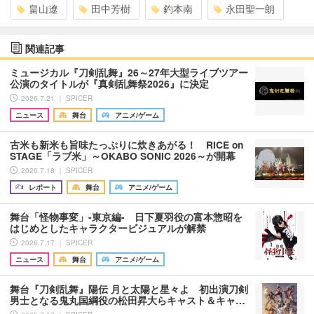
畠山遼
田中芳樹
釣本南
永田聖一朗
関連記事
ミュージカル『刀剣乱舞』26～27年大型ライブツアー
公演のタイトルが『真剣乱舞祭2026』に決定
2026.7.21 ｜ SPICER
ニュース
舞台
アニメ/ゲーム
古米も新米も旨味たっぷりに炊きあがる！ RICE on
STAGE「ラブ米」～OKABO SONIC 2026～が開幕
2026.7.18 ｜ SPICER
レポート
舞台
アニメ/ゲーム
舞台「怪物事変」-東京編- 日下夏羽役の富本惣昭を
はじめとしたキャラクタービジュアルが解禁
2026.7.17 ｜ SPICER
ニュース
舞台
アニメ/ゲーム
舞台『刀剣乱舞』陽伝 月と太陽と星々よ 初出演刀剣
男士となる鬼丸国綱役の松田昇大らキャスト＆キャ…