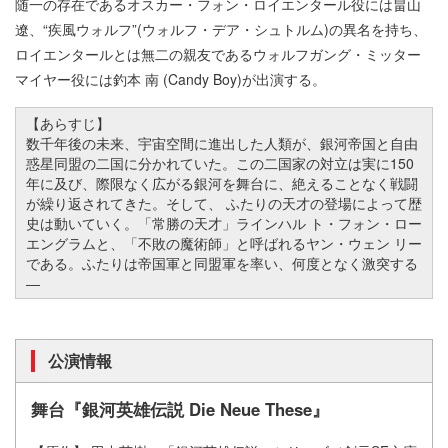
随一の存在であるオスカー・フォン・ロイエンタール役には畠山
遼、“疾風ウォルフ”(ウォルフ・デア・シュトルム)の異名を持ち、
ロイエンタールとは無二の親友であるウォルフガング・ミッター
マイヤー役には釣本 南 (Candy Boy)が出演する。
【あらすじ】
数千年後の未来、宇宙空間に進出した人類が、銀河帝国と自由
惑星同盟の二国に分かれていた。この二国家の対立は実に150
年に及び、際限なく広がる銀河を舞台に、絶えることなく戦闘
が繰り返されてきた。そして、 ふたりの天才の登場によって歴
史は動いていく。「常勝の天才」ラインハル ト・フォン・ロー
エングラムと、「不敗の魔術師」と呼ばれるヤン・ウェン リー
である。ふたりは帝国軍と同盟軍を率い、何度となく激突する
―
公演情報
舞台『銀河英雄伝説 Die Neue These』