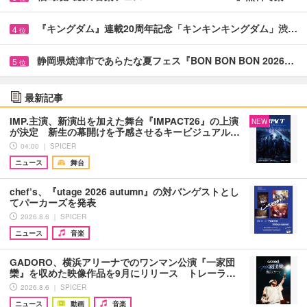
『キングダム』連載20周年記念「キンキンキングダム」渋…
4
位
静岡県焼津市であらたな夏フェス『BON BON BON 2026…
5
位
最新記事
IMP.主演、新演出を加えた舞台『IMPACT26』の上演
NEW
が決定 新生の幕開けを予感させるキービジュアル…
04:00 ｜ SPICER
ニュース
舞台
chef’s、『utage 2026 autumn』の対バンゲストとし
てパーカーズを発表
2026.8.6 ｜ SPICER
ニュース
音楽
GADORO、横浜アリーナでのワンマン公演『一家団
欒』を収めた映像作品を9月にリリース トレーラ…
2026.8.6 ｜ SPICER
ニュース
動画
音楽