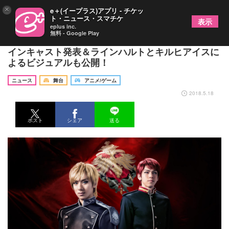
×
e＋(イープラス)アプリ - チケッ
ト・ニュース・スマチケ
表示
eplus inc.
無料 - Google Play
舞台『銀河英雄伝説 Die Neue These』の帝国軍メ
インキャスト発表＆ラインハルトとキルヒアイスに
よるビジュアルも公開！
ニュース
舞台
アニメ/ゲーム
2018.5.18
ポスト
シェア
送る