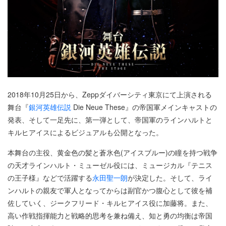
2018年10月25日から、Zeppダイバーシティ東京にて上演される
舞台『
銀河英雄伝説
Die Neue These』の帝国軍メインキャストの
発表、そして一足先に、第一弾として、帝国軍のラインハルトと
キルヒアイスによるビジュアルも公開となった。
本舞台の主役、黄金色の髪と蒼氷色(アイスブルー)の瞳を持つ戦争
の天才ラインハルト・ミューゼル役には、ミュージカル『テニス
の王子様』などで活躍する
永田聖一朗
が決定した。そして、ライ
ンハルトの親友で軍人となってからは副官かつ腹心として彼を補
佐していく、ジークフリード・キルヒアイス役に加藤将。また、
高い作戦指揮能力と戦略的思考を兼ね備え、知と勇の均衡は帝国