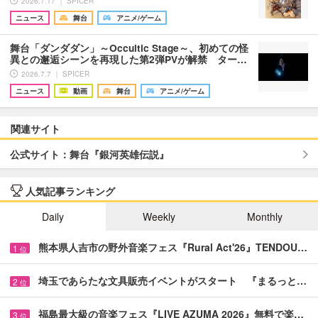
2026.7.17 ｜ SPICER
ニュース
舞台
アニメ/ゲーム
舞台「ダンダダン」～Occultic Stage～、初めての怪
異との邂逅シーンを再現した第2弾PVが解禁 ター…
2026.7.7 ｜ SPICER
ニュース
動画
舞台
アニメ/ゲーム
関連サイト
公式サイト：舞台『銀河英雄伝説』
人気記事ランキング
Daily
Weekly
Monthly
熊本県人吉市の野外音楽フェス『Rural Act'26』TENDOU…
1
位
埼玉であらたな文具販売イベントがスタート 『まるっと…
2
位
福島最大級の音楽フェス『LIVE AZUMA 2026』無料で楽…
3
位