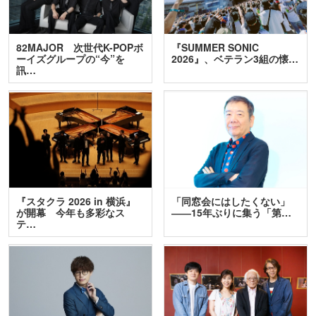
82MAJOR 次世代K-POPボ
『SUMMER SONIC
ーイズグループの“今”を
2026』、ベテラン3組の懐…
訊…
『スタクラ 2026 in 横浜』
「同窓会にはしたくない」
が開幕 今年も多彩なス
――15年ぶりに集う「第…
テ…