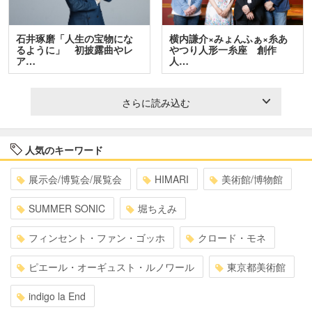
石井琢磨「人生の宝物にな
横内謙介×みょんふぁ×糸あ
るように」 初披露曲やレ
やつり人形一糸座 創作
ア…
人…
さらに読み込む
人気のキーワード
展示会/博覧会/展覧会
HIMARI
美術館/博物館
SUMMER SONIC
堀ちえみ
フィンセント・ファン・ゴッホ
クロード・モネ
ピエール・オーギュスト・ルノワール
東京都美術館
indigo la End