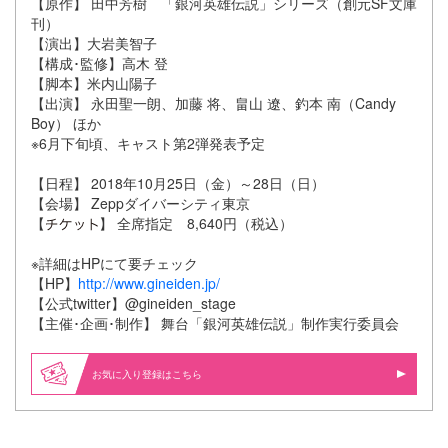
【原作】 田中芳樹 「銀河英雄伝説」シリーズ（創元SF文庫
刊）
【演出】大岩美智子
【構成･監修】高木 登
【脚本】米内山陽子
【出演】 永田聖一朗、加藤 将、畠山 遼、釣本 南（Candy
Boy） ほか
※6月下旬頃、キャスト第2弾発表予定
【日程】 2018年10月25日（金）～28日（日）
【会場】 Zeppダイバーシティ東京
【
】 全席指定 8,640円（税込）
※詳細はHPにて要チェック
【HP】
http://www.gineiden.jp/
【公式twitter】@gineiden_stage
【主催･企画･制作】 舞台「銀河英雄伝説」制作実行委員会
お気に入り登録はこちら