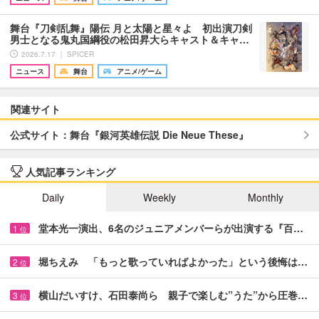
舞台『刀剣乱舞』陽伝 月と太陽と星々よ 初出演刀剣
男士となる鬼丸国綱役の松田昇大らキャスト＆キャ…
2026.7.17 ｜ SPICER
ニュース
舞台
アニメ/ゲーム
関連サイト
公式サイト：舞台『銀河英雄伝説 Die Neue These』
人気記事ランキング
Daily
Weekly
Monthly
堂本光一演出、6名のジュニアメンバーらが出演する『百…
1
位
堀ちえみ 「もっと歌っていればよかった」という後悔は…
2
位
横山だいすけ、石田泰尚ら 親子で楽しむ”うた”から圧巻…
3
位