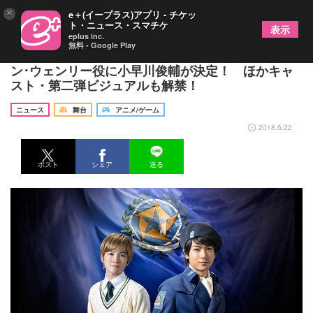
×
e＋(イープラス)アプリ - チケッ
ト・ニュース・スマチケ
表示
eplus inc.
無料 - Google Play
舞台『銀河英雄伝説 Die Neue These』同盟軍・ヤ
ン･ウェンリー役に小早川俊輔が決定！ ほかキャ
スト・第二弾ビジュアルも解禁！
ニュース
舞台
アニメ/ゲーム
2018.6.22
ポスト
シェア
送る