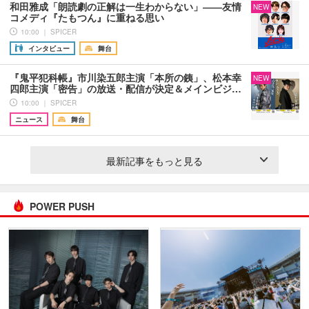
和田雅成「朗読劇の正解は一生わからない」――友情
NEW
コメディ『たもつん』に重ねる思い
10:00 ｜ SPICER
インタビュー
舞台
『鬼平犯科帳』市川染五郎主演「本所の銕」、松本幸
NEW
四郎主演「密告」の放送・配信が決定＆メインビジ…
10:00 ｜ SPICER
ニュース
舞台
最新記事をもっと見る
POWER PUSH