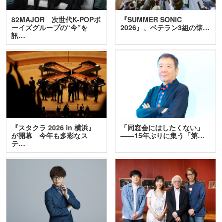
82MAJOR 次世代K-POPボ
『SUMMER SONIC
ーイズグループの“今”を
2026』、ベテラン3組の懐…
訊…
『スタクラ 2026 in 横浜』
「同窓会にはしたくない」
が開幕 今年も多彩なス
――15年ぶりに集う「第…
テ…