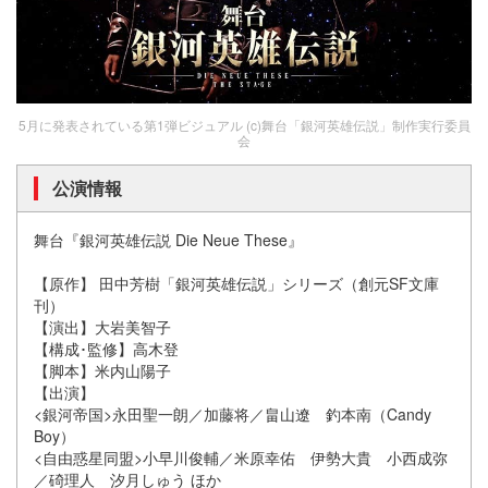
5月に発表されている第1弾ビジュアル (c)舞台「銀河英雄伝説」制作実行委員
会
公演情報
舞台『銀河英雄伝説 Die Neue These』
【原作】 田中芳樹「銀河英雄伝説」シリーズ（創元SF文庫
刊）
【演出】大岩美智子
【構成･監修】高木登
【脚本】米内山陽子
【出演】
<銀河帝国>永田聖一朗／加藤将／畠山遼 釣本南（Candy
Boy）
<自由惑星同盟>小早川俊輔／米原幸佑 伊勢大貴 小西成弥
／碕理人 汐月しゅう ほか