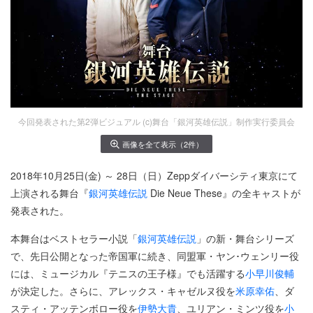
今回発表された第2弾ビジュアル (c)舞台「銀河英雄伝説」制作実行委員会
画像を全て表示（2件）
2018年10月25日(金) ～ 28日（日）Zeppダイバーシティ東京にて
上演される舞台『
銀河英雄伝説
Die Neue These』の全キャストが
発表された。
本舞台はベストセラー小説「
銀河英雄伝説
」の新・舞台シリーズ
で、先日公開となった帝国軍に続き、同盟軍・ヤン･ウェンリー役
には、ミュージカル『テニスの王子様』でも活躍する
小早川俊輔
が決定した。さらに、アレックス・キャゼルヌ役を
米原幸佑
、ダ
スティ・アッテンボロー役を
伊勢大貴
、ユリアン・ミンツ役を
小