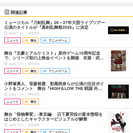
関連記事
ミュージカル『刀剣乱舞』26～27年大型ライブツアー
公演のタイトルが『真剣乱舞祭2026』に決定
2026.7.21 ｜ SPICER
ニュース
舞台
アニメ/ゲーム
舞台『文豪とアルケミスト』原作ゲーム10周年記念
で、シリーズ初の上映会イベントを開催 衣裳・武…
2026.7.21 ｜ SPICER
ニュース
舞台
アニメ/ゲーム
小野塚勇人、笹森裕貴、彩風咲奈らが公演の注目ポイ
ントをコメント 舞台『HiGH＆LOW THE 戦国 外…
2026.7.19 ｜ SPICER
ニュース
舞台
舞台「怪物事変」-東京編- 日下夏羽役の富本惣昭を
はじめとしたキャラクタービジュアルが解禁
2026.7.17 ｜ SPICER
ニュース
舞台
アニメ/ゲーム