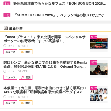
静岡県焼津市であらたな夏フェス『BON BON BON 2026…
4
位
『SUMMER SONIC 2026』、ベテラン3組の懐メロだけで…
5
位
最新記事
『blast ブラスト！』東京公演が開幕 スペシャルサ
NEW
ポーターの佐野晶哉「すごい高揚感！」
11:10 ｜ SPICER
ニュース
舞台
関口シンゴ 新たな視点で全12曲を再構築するRemix
NEW
企画、第8弾はHAEINSANEによる「Origami Song…
10:34 ｜ SPICER
ニュース
音楽
本仮屋ユイカ主演、昭和の名曲にのせて描く最高にH
NEW
APPYな歌謡劇『昭和歌謡劇 歌の銀座パラダイス♪…
10:33 ｜ SPICER
ニュース
舞台