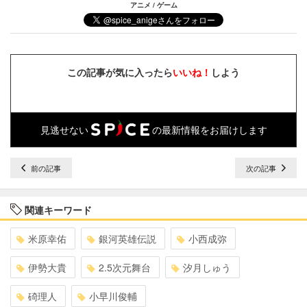
アニメ / ゲーム
この記事が気に入ったら
いいね！
しよう
見逃せない
の最新情報をお届けします
前の記事
次の記事
関連キーワード
米原幸佑
銀河英雄伝説
小西成弥
伊勢大貴
2.5次元舞台
汐月しゅう
碕理人
小早川俊輔