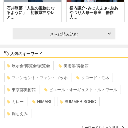
石井琢磨「人生の宝物にな
横内謙介×みょんふぁ×糸あ
るように」 初披露曲やレ
やつり人形一糸座 創作
ア…
人…
さらに読み込む
人気のキーワード
展示会/博覧会/展覧会
美術館/博物館
フィンセント・ファン・ゴッホ
クロード・モネ
東京都美術館
ピエール・オーギュスト・ルノワール
ミレー
HIMARI
SUMMER SONIC
堀ちえみ
キーワードをもっと見る