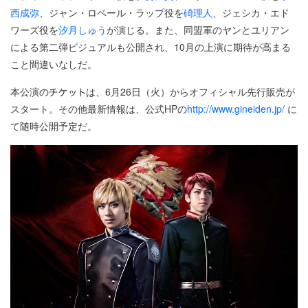
西成弥
、ジャン・ロベール・ラップ役を
碕理人
、ジェシカ・エド
ワーズ役を
汐月しゅう
が演じる。また、同盟軍のヤンとユリアン
による第二弾ビジュアルも公開され、10月の上演に期待が高まる
こと間違いなしだ。
本公演の
は、6月26日（火）からオフィシャル先行販売が
スタート。その他最新情報は、公式HPの
http://www.gineiden.jp/
に
て随時公開予定だ。