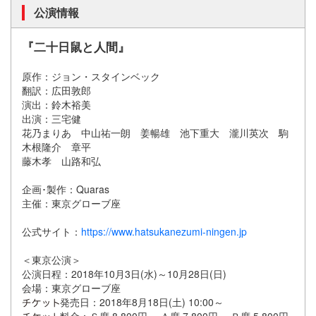
公演情報
『二十日鼠と人間』
原作：ジョン・スタインベック
翻訳：広田敦郎
演出：鈴木裕美
出演：三宅健
花乃まりあ 中山祐一朗 姜暢雄 池下重大 瀧川英次 駒
木根隆介 章平
藤木孝 山路和弘
企画･製作：Quaras
主催：東京グローブ座
公式サイト：
https://www.hatsukanezumi-ningen.jp
＜東京公演＞
公演日程：2018年10月3日(水)～10月28日(日)
会場：東京グローブ座
発売日：2018年8月18日(土) 10:00～
料金：Ｓ席 8,800円 Ａ席 7,800円 Ｂ席 5,800円