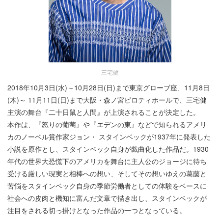
三宅健
2018年10月3日(水)～10月28日(日)まで東京グローブ座、11月8日
(木)～ 11月11日(日)まで大阪・森ノ宮ピロティホールで、三宅健
主演の舞台『二十日鼠と人間』が上演されることが決定した。
本作は、『怒りの葡萄』や『エデンの東』などで知られるアメリ
カのノーベル賞作家ジョン・ スタインベックが1937年に発表した
小説を原作とし、スタインベック自身が戯曲化した作品だ。1930
年代の世界大恐慌下のアメリカを舞台に主人公のジョージに待ち
受ける厳しい現実と相棒への想い、そしてその想いゆえの葛藤と
苦悩をスタインベック自身の季節労働者としての体験をベースに
社会への皮肉と機知に富んだ文章で描き出し、スタインベックが
注目をされる切っ掛けとなった作品の一つとなっている。