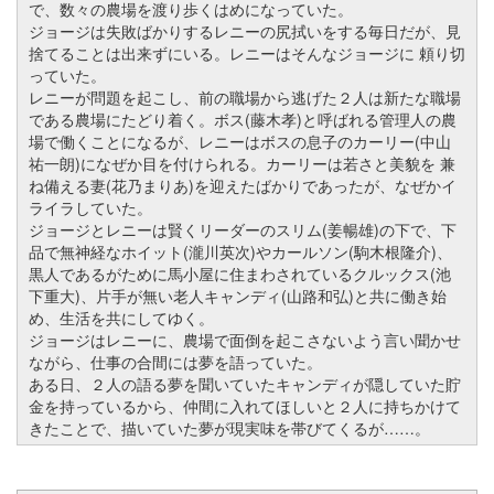
で、数々の農場を渡り歩くはめになっていた。
ジョージは失敗ばかりするレニーの尻拭いをする毎日だが、見
捨てることは出来ずにいる。レニーはそんなジョージに 頼り切
っていた。
レニーが問題を起こし、前の職場から逃げた２人は新たな職場
である農場にたどり着く。ボス(藤木孝)と呼ばれる管理人の農
場で働くことになるが、レニーはボスの息子のカーリー(中山
祐一朗)になぜか目を付けられる。カーリーは若さと美貌を 兼
ね備える妻(花乃まりあ)を迎えたばかりであったが、なぜかイ
ライラしていた。
ジョージとレニーは賢くリーダーのスリム(姜暢雄)の下で、下
品で無神経なホイット(瀧川英次)やカールソン(駒木根隆介)、
黒人であるがために馬小屋に住まわされているクルックス(池
下重大)、片手が無い老人キャンディ(山路和弘)と共に働き始
め、生活を共にしてゆく。
ジョージはレニーに、農場で面倒を起こさないよう言い聞かせ
ながら、仕事の合間には夢を語っていた。
ある日、２人の語る夢を聞いていたキャンディが隠していた貯
金を持っているから、仲間に入れてほしいと２人に持ちかけて
きたことで、描いていた夢が現実味を帯びてくるが……。