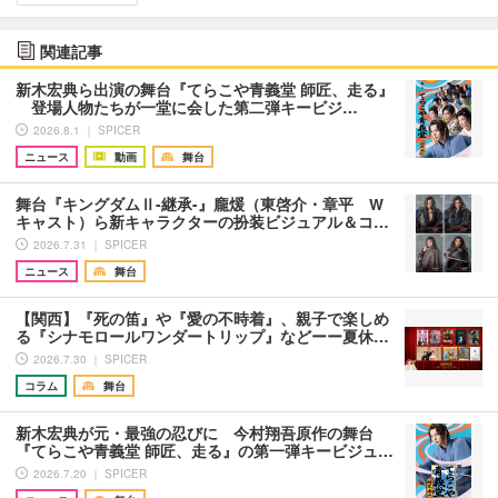
関連記事
新木宏典ら出演の舞台『てらこや青義堂 師匠、走る』
登場人物たちが一堂に会した第二弾キービジ…
2026.8.1 ｜ SPICER
ニュース
動画
舞台
舞台『キングダムⅡ-継承-』龐煖（東啓介・章平 W
キャスト）ら新キャラクターの扮装ビジュアル＆コ…
2026.7.31 ｜ SPICER
ニュース
舞台
【関西】『死の笛』や『愛の不時着』、親子で楽しめ
る『シナモロールワンダートリップ』などーー夏休…
2026.7.30 ｜ SPICER
コラム
舞台
新木宏典が元・最強の忍びに 今村翔吾原作の舞台
『てらこや青義堂 師匠、走る』の第一弾キービジュ…
2026.7.20 ｜ SPICER