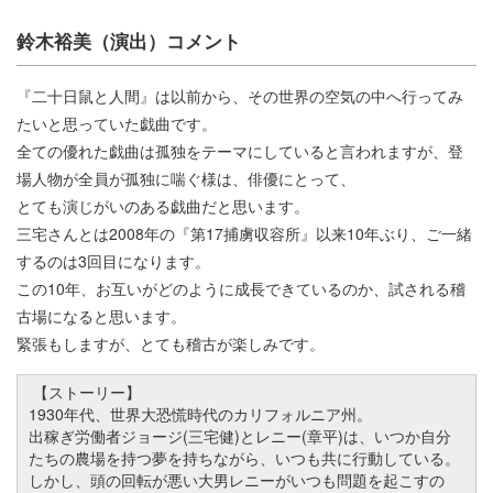
鈴木裕美（演出）コメント
『二十日鼠と人間』は以前から、その世界の空気の中へ行ってみ
たいと思っていた戯曲です。
全ての優れた戯曲は孤独をテーマにしていると言われますが、登
場人物が全員が孤独に喘ぐ様は、俳優にとって、
とても演じがいのある戯曲だと思います。
三宅さんとは2008年の『第17捕虜収容所』以来10年ぶり、ご一緒
するのは3回目になります。
この10年、お互いがどのように成長できているのか、試される稽
古場になると思います。
緊張もしますが、とても稽古が楽しみです。
【ストーリー】
1930年代、世界大恐慌時代のカリフォルニア州。
出稼ぎ労働者ジョージ(三宅健)とレニー(章平)は、いつか自分
たちの農場を持つ夢を持ちながら、いつも共に行動している。
しかし、頭の回転が悪い大男レニーがいつも問題を起こすの