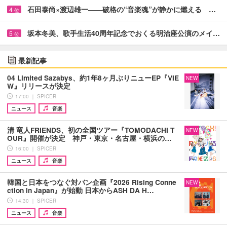
石田泰尚×渡辺雄一――破格の“音楽魂”が静かに燃える …
4
位
坂本冬美、歌手生活40周年記念でおくる明治座公演のメイ…
5
位
最新記事
04 Limited Sazabys、約1年8ヶ月ぶりニューEP『VIE
NEW
W』リリースが決定
17:00 ｜ SPICER
ニュース
音楽
清 竜人FRIENDS、初の全国ツアー『TOMODACHI T
NEW
OUR』開催が決定 神戸・東京・名古屋・横浜の…
16:00 ｜ SPICER
ニュース
音楽
韓国と日本をつなぐ対バン企画『2026 Rising Conne
NEW
ction in Japan』が始動 日本からASH DA H…
14:30 ｜ SPICER
ニュース
音楽