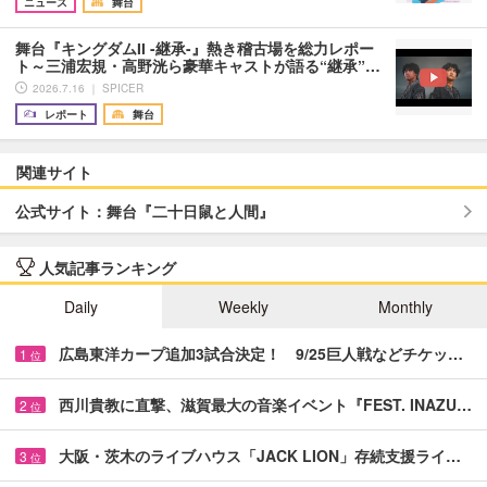
ニュース
舞台
舞台『キングダムII -継承-』熱き稽古場を総力レポー
ト～三浦宏規・高野洸ら豪華キャストが語る“継承”…
2026.7.16 ｜ SPICER
レポート
舞台
関連サイト
公式サイト：舞台『二十日鼠と人間』
人気記事ランキング
Daily
Weekly
Monthly
広島東洋カープ追加3試合決定！ 9/25巨人戦などチケッ…
1
位
西川貴教に直撃、滋賀最大の音楽イベント『FEST. INAZU…
2
位
大阪・茨木のライブハウス「JACK LION」存続支援ライ…
3
位