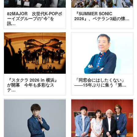
82MAJOR 次世代K-POPボ
『SUMMER SONIC
ーイズグループの“今”を
2026』、ベテラン3組の懐…
訊…
『スタクラ 2026 in 横浜』
「同窓会にはしたくない」
が開幕 今年も多彩なス
――15年ぶりに集う「第…
テ…