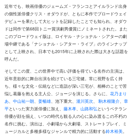
近年でも、映画俳優のジェームズ・フランコとアイルランド出身
の個性派俳優クリス・オダウドが、ともに本作でブロードウェイ
デビューを果たして大ヒットを記録したことでも知られ、オダウ
ドは同作で第68回トニー賞演劇男優賞にノミネートされた。また
このブロードウェイ版は、ロイヤル・ナショナル・シアターの劇
場中継である「ナショナル・シアター・ライブ」のラインナップ
として上映され、日本でも2015年に上映された際は大きな話題を
呼んだ。
そしてこの度、この世界中で高い評価を得ている名作の主演は、
近年意欲的に舞台出演を続けている三宅健。常に視野を広く持
ち、様々な文化・伝統などに造詣が深い三宅が、相棒のことで苦
悩し葛藤を抱える主人公、ジョージを演じる。さらに、
花乃まり
あ
、
中山祐一朗
、
姜暢雄
、池下重大、
瀧川英次
、
駒木根隆介
、
章
平
といった実力派俳優に加え、
藤木孝
、
山路和弘
というベテラン
俳優が顔を揃え、いつの時代も観る人の心に染み渡るこの不朽の
名作に挑む。演出は、小劇場から大劇場、ストレートプレイ、ミ
ュージカルと多種多様なジャンルで精力的に活動する
鈴木裕美
。