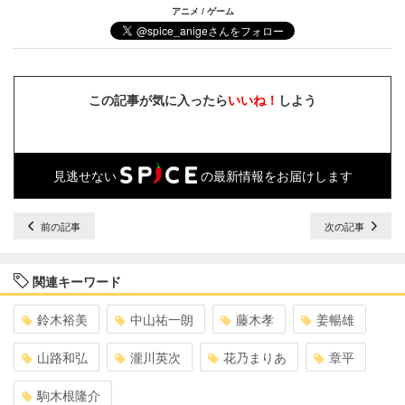
アニメ / ゲーム
この記事が気に入ったら
いいね！
しよう
見逃せない
の最新情報をお届けします
前の記事
次の記事
関連キーワード
鈴木裕美
中山祐一朗
藤木孝
姜暢雄
山路和弘
瀧川英次
花乃まりあ
章平
駒木根隆介