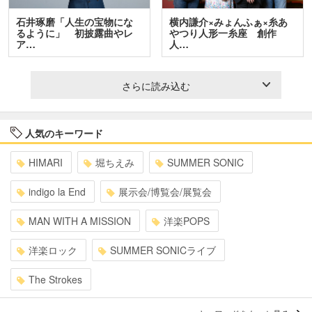
石井琢磨「人生の宝物にな
横内謙介×みょんふぁ×糸あ
るように」 初披露曲やレ
やつり人形一糸座 創作
ア…
人…
さらに読み込む
人気のキーワード
HIMARI
堀ちえみ
SUMMER SONIC
indigo la End
展示会/博覧会/展覧会
MAN WITH A MISSION
洋楽POPS
洋楽ロック
SUMMER SONICライブ
The Strokes