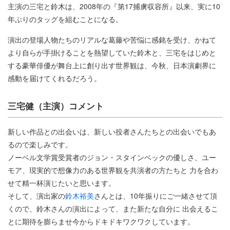
主演の三宅と鈴木は、2008年の『第17捕虜収容所』以来、実に10
年ぶりのタッグを組むことになる。
演出の登場人物たちのリアルな葛藤や苦悩に感銘を受け、かねて
より自らが手掛けることを熱望していた鈴木と、三宅をはじめと
する豪華俳優が舞台上に創り出す世界観は、今秋、日本演劇界に
感動を届けてくれるだろう。
三宅健（主演）コメント
新しい作品との出会いは、新しい役者さんたちとの出会いでもあ
るので楽しみです。
ノーベル文学賞受賞者のジョン・スタインベックの優しさ、ユー
モア、現実的で想像力のある世界観を共演者の方たちと 力を合わ
せて精一杯演じたいと思います。
そして、演出家の
鈴木裕美
さんとは、10年振りにご一緒させて頂
くので、鈴木さんの演出によって、また新たな自分に 出会えるこ
とに期待を膨らませ今からドキドキワクワクしています。