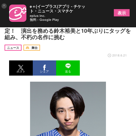
×
e＋(イープラス)アプリ - チケッ
ト・ニュース・スマチケ
表示
eplus inc.
無料 - Google Play
三宅健主演で舞台『二十日鼠と人間』の上演が決
定！ 演出を務める鈴木裕美と10年ぶりにタッグを
組み、不朽の名作に挑む
ニュース
舞台
2018.6.21
ポスト
シェア
送る