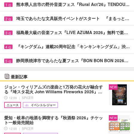
熊本県人吉市の野外音楽フェス『Rural Act'26』TENDOU…
1
位
埼玉であらたな文具販売イベントがスタート 『まるっと…
2
位
福島最大級の音楽フェス『LIVE AZUMA 2026』無料で楽…
3
位
『キングダム』連載20周年記念「キンキンキングダム」渋…
4
位
静岡県焼津市であらたな夏フェス『BON BON BON 2026…
5
位
最新記事
ジョン・ウィリアムズの楽曲と1万発の花火が融合す
NEW
る『埼スタ花火 John Williams Fireworks 2026』…
12:00 ｜ SPICER
ニュース
イベント/レジャー
愛知・岐阜の地酒を満喫する『秋酒祭 2026』チケッ
NEW
ト一般発売開始
12:00 ｜ SPICER