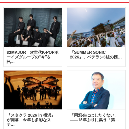
82MAJOR 次世代K-POPボ
『SUMMER SONIC
ーイズグループの“今”を
2026』、ベテラン3組の懐…
訊…
『スタクラ 2026 in 横浜』
「同窓会にはしたくない」
が開幕 今年も多彩なス
――15年ぶりに集う「第…
テ…