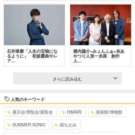
石井琢磨「人生の宝物にな
横内謙介×みょんふぁ×糸あ
るように」 初披露曲やレ
やつり人形一糸座 創作
ア…
人…
さらに読み込む
人気のキーワード
展示会/博覧会/展覧会
HIMARI
美術館/博物館
SUMMER SONIC
堀ちえみ