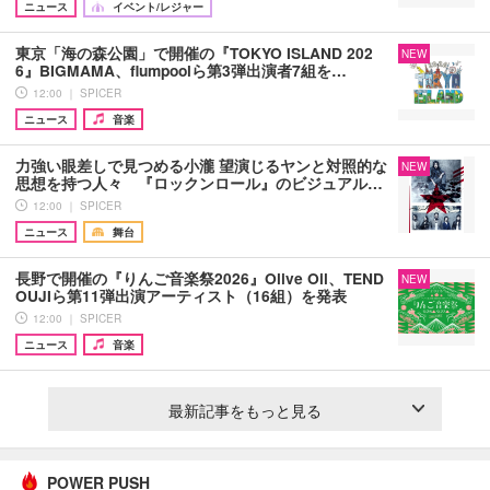
ニュース
イベント/レジャー
東京「海の森公園」で開催の『TOKYO ISLAND 202
NEW
6』BIGMAMA、flumpoolら第3弾出演者7組を…
12:00 ｜ SPICER
ニュース
音楽
力強い眼差しで見つめる小瀧 望演じるヤンと対照的な
NEW
思想を持つ人々 『ロックンロール』のビジュアル…
12:00 ｜ SPICER
ニュース
舞台
長野で開催の『りんご音楽祭2026』Olive Oil、TEND
NEW
OUJIら第11弾出演アーティスト（16組）を発表
12:00 ｜ SPICER
ニュース
音楽
最新記事をもっと見る
POWER PUSH