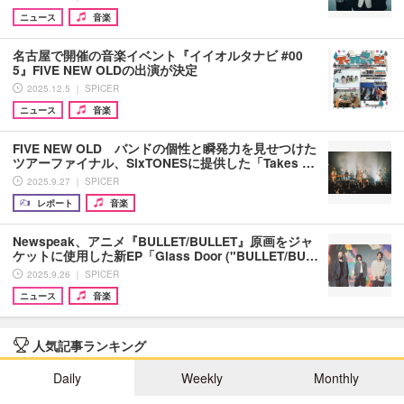
ニュース
音楽
名古屋で開催の音楽イベント『イイオルタナビ #00
5』FIVE NEW OLDの出演が決定
2025.12.5 ｜ SPICER
ニュース
音楽
FIVE NEW OLD バンドの個性と瞬発力を見せつけた
ツアーファイナル、SixTONESに提供した「Takes …
2025.9.27 ｜ SPICER
レポート
音楽
Newspeak、アニメ『BULLET/BULLET』原画をジャ
ケットに使用した新EP「Glass Door ("BULLET/BU…
2025.9.26 ｜ SPICER
ニュース
音楽
人気記事ランキング
Daily
Weekly
Monthly