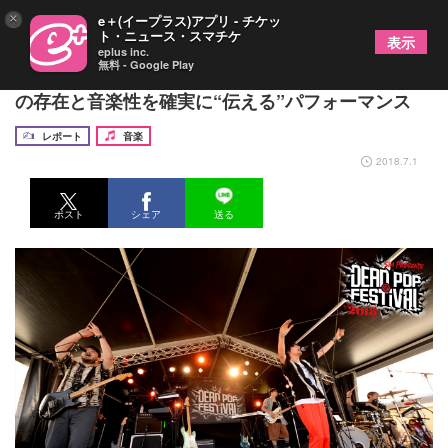
×
e＋(イープラス)アプリ - チケッ
ト・ニュース・スマチケ
表示
eplus inc.
無料 - Google Play
【DPF 2018 クイックレポ】FIVE NEW OLD 自ら
の存在と音楽性を確実に“伝える”パフォーマンス
レポート
音楽
2018.7.1
ポスト
シェア
送る