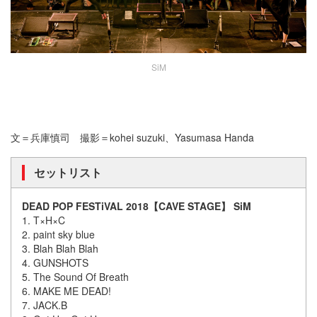
SiM
文＝兵庫慎司 撮影＝kohei suzuki、Yasumasa Handa
セットリスト
DEAD POP FESTiVAL 2018【CAVE STAGE】 SiM
1. T×H×C
2. paint sky blue
3. Blah Blah Blah
4. GUNSHOTS
5. The Sound Of Breath
6. MAKE ME DEAD!
7. JACK.B