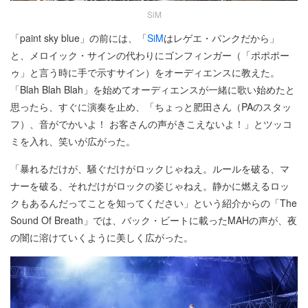
SiM
「paint sky blue」の前には、「
SiM
はレゲエ・パンクだから」
と、メロイック・サインの代わりにゴンフィンガー（「ポポポー
ゥ」と言う時に手で示すサイン）をオーディエンスに教えた。
「Blah Blah Blah」を始めてオーディエンスが一緒に歌い始めたと
思ったら、すぐに演奏を止め、「ちょっと肥田さん（PAのスタッ
フ）、音がでかいよ！ お客さんの声がきこえないよ！」とツッコ
ミを入れ、笑いが広がった。
「暴れるだけが、騒ぐだけがロックじゃねえ。ルールを破る、マ
ナーを破る、それだけがロックの姿じゃねえ。静かに燃えるロッ
クもあるんだってことを知ってください」という紹介からの「The
Sound Of Breath」では、バック・ビートに載ったMAHの声が、夜
の闇に溶けていくように美しく広がった。