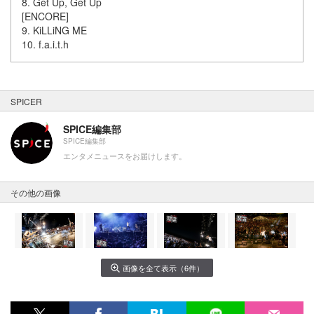
8. Get Up, Get Up
[ENCORE]
9. KiLLiNG ME
10. f.a.i.t.h
SPICER
SPICE編集部
SPICE編集部
エンタメニュースをお届けします。
その他の画像
画像を全て表示（6件）