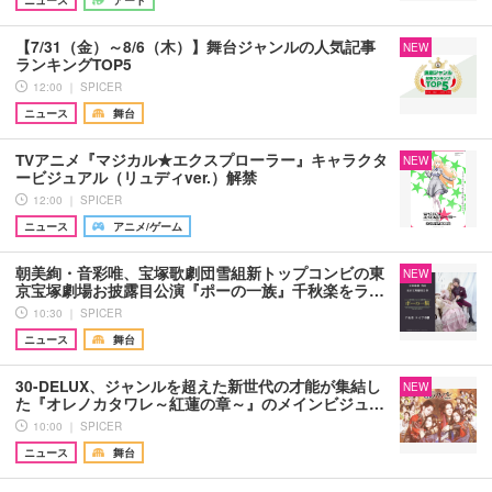
ニュース
アート
【7/31（金）～8/6（木）】舞台ジャンルの人気記事
NEW
ランキングTOP5
12:00 ｜ SPICER
ニュース
舞台
TVアニメ『マジカル★エクスプローラー』キャラクタ
NEW
ービジュアル（リュディver.）解禁
12:00 ｜ SPICER
ニュース
アニメ/ゲーム
朝美絢・音彩唯、宝塚歌劇団雪組新トップコンビの東
NEW
京宝塚劇場お披露目公演『ポーの一族』千秋楽をラ…
10:30 ｜ SPICER
ニュース
舞台
30-DELUX、ジャンルを超えた新世代の才能が集結し
NEW
た『オレノカタワレ～紅蓮の章～』のメインビジュ…
10:00 ｜ SPICER
ニュース
舞台