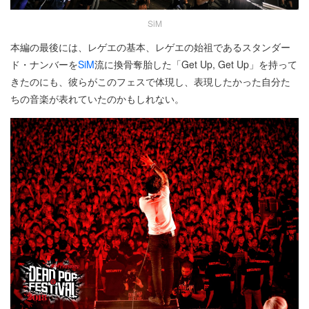
SiM
本編の最後には、レゲエの基本、レゲエの始祖であるスタンダー
ド・ナンバーを
SiM
流に換骨奪胎した「Get Up, Get Up」を持って
きたのにも、彼らがこのフェスで体現し、表現したかった自分た
ちの音楽が表れていたのかもしれない。