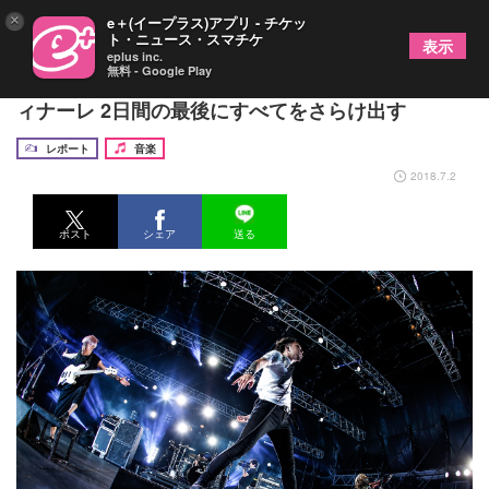
×
e＋(イープラス)アプリ - チケッ
ト・ニュース・スマチケ
表示
eplus inc.
無料 - Google Play
【DPF 2018 クイックレポ】SiM 歓喜と興奮のフ
ィナーレ 2日間の最後にすべてをさらけ出す
レポート
音楽
2018.7.2
ポスト
シェア
送る