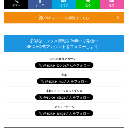
ポスト
シェア
はてブ
送る
送信
RSSフィードの購読はこちら
多彩なエンタメ情報をTwitterで発信中
SPICE公式アカウントをフォローしよう！
SPICE総合アカウント
音楽
演劇 / ミュージカル / ダンス
アニメ / ゲーム