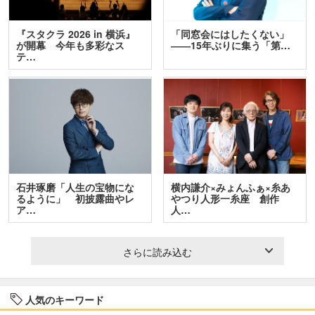
『スタクラ 2026 in 横浜』
「同窓会にはしたくない」
が開幕 今年も多彩なス
――15年ぶりに集う「第…
テ…
石井琢磨「人生の宝物にな
横内謙介×みょんふぁ×糸あ
るように」 初披露曲やレ
やつり人形一糸座 創作
ア…
人…
さらに読み込む
人気のキーワード