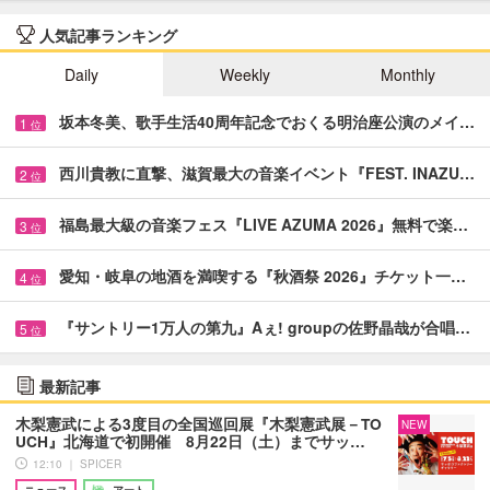
人気記事ランキング
Daily
Weekly
Monthly
坂本冬美、歌手生活40周年記念でおくる明治座公演のメイ…
1
位
西川貴教に直撃、滋賀最大の音楽イベント『FEST. INAZU…
2
位
福島最大級の音楽フェス『LIVE AZUMA 2026』無料で楽…
3
位
愛知・岐阜の地酒を満喫する『秋酒祭 2026』チケット一…
4
位
『サントリー1万人の第九』Aぇ! groupの佐野晶哉が合唱…
5
位
最新記事
木梨憲武による3度目の全国巡回展『木梨憲武展－TO
NEW
UCH』北海道で初開催 8月22日（土）までサッ…
12:10 ｜ SPICER