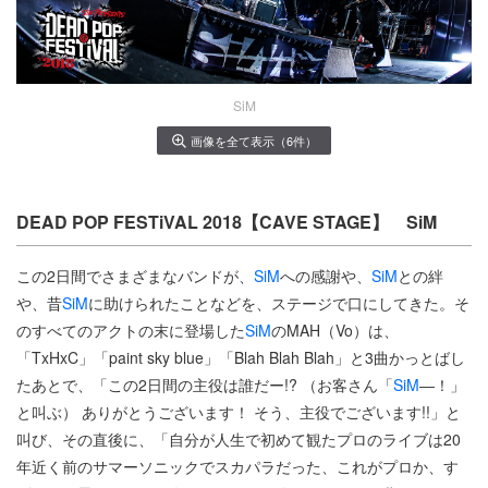
SiM
画像を全て表示（6件）
DEAD POP FESTiVAL 2018【CAVE STAGE】 SiM
この2日間でさまざまなバンドが、
SiM
への感謝や、
SiM
との絆
や、昔
SiM
に助けられたことなどを、ステージで口にしてきた。そ
のすべてのアクトの末に登場した
SiM
のMAH（Vo）は、
「TxHxC」「paint sky blue」「Blah Blah Blah」と3曲かっとばし
たあとで、「この2日間の主役は誰だー!? （お客さん「
SiM
―！」
と叫ぶ） ありがとうございます！ そう、主役でございます!!」と
叫び、その直後に、「自分が人生で初めて観たプロのライブは20
年近く前のサマーソニックでスカパラだった、これがプロか、す