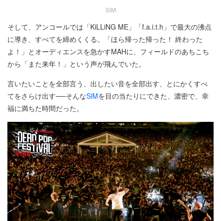
SiM
そして、アンコールでは「KiLLiNG ME」「f.a.i.t.h」で最大の沸点
に導き、すべてを締めくくる。「ほら帰った帰った！ 終わった
よ！」とオーディエンスを急かすMAHに、フィールドのあちこち
から「また来年！」という声が飛んでいた。
言いたいことを全部言う、出したい音を全部出す、とにかくすべ
てをさらけ出す──そんな
SiM
を目の当たりにできた、濃密で、幸
福に満ちた時間だった。