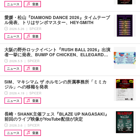
ニュース
音楽
愛媛・松山『DIAMOND DANCE 2026』タイムテーブ
ル発表、トリはサンボマスター、HEY-SMITH
2026.5.26 ｜ SPICER
ニュース
音楽
大阪の野外ロックイベント『RUSH BALL 2026』出演
者一挙に発表、BUMP OF CHICKEN、ELLEGARD…
2026.5.5 ｜ SPICER
ニュース
音楽
SiM、マキシマム ザ ホルモンの所属事務所「ミミカ
ジル」への移籍を発表
2026.4.19 ｜ SPICER
ニュース
音楽
長崎・SHANK主催フェス『BLAZE UP NAGASAKI』
前回のライブ映像がYouTube配信が決定
2026.3.6 ｜ SPICER
ニュース
音楽