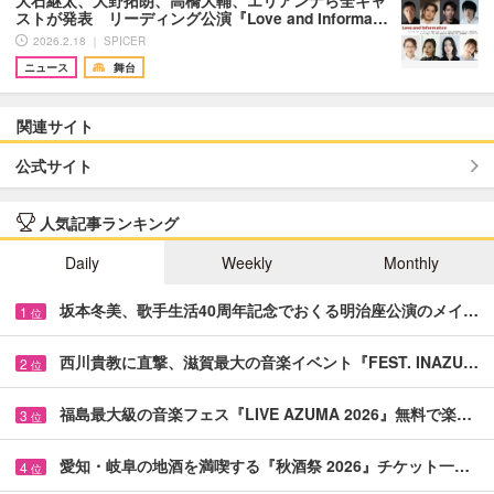
大石継太、大野拓朗、高橋大輔、エリアンナら全キャ
ストが発表 リーディング公演『Love and Informa…
2026.2.18 ｜ SPICER
ニュース
舞台
関連サイト
公式サイト
人気記事ランキング
Daily
Weekly
Monthly
坂本冬美、歌手生活40周年記念でおくる明治座公演のメイ…
1
位
西川貴教に直撃、滋賀最大の音楽イベント『FEST. INAZU…
2
位
福島最大級の音楽フェス『LIVE AZUMA 2026』無料で楽…
3
位
愛知・岐阜の地酒を満喫する『秋酒祭 2026』チケット一…
4
位