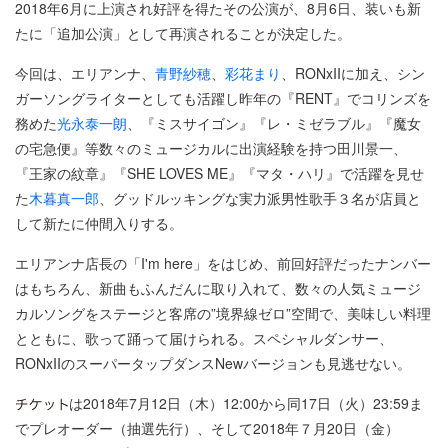
2018年6月に上演され好評を得たその公演が、8月6日、装いも新
たに「追加公演」として再演されることが決定した。
今回は、エリアンナ、
青野紗穂
、
彩花まり
、RONxIIに加え、シン
ガーソングライターとしても活躍し昨年の『RENT』でコリンズを
務めた
光永泰一朗
、『ミスサイゴン』『レ・ミゼラブル』『魔女
の宅急便』等数々のミュージカルに出演経験を持つ田川景一、
『王家の紋章』『SHE LOVES ME』『マタ・ハリ』で活躍を見せ
た
木暮真一郎
、グッドルッキングな実力派男性歌手３名が店員と
して新たに仲間入りする。
エリアンナ店長の「I'm here」をはじめ、前回好評だったナンバー
はもちろん、新曲もふんだんに取り入れて、数々の人気ミュージ
カルソングをステージと客席の”境界線ゼロ”空間で、美味しい料理
とともに、歌って踊って届けられる。スペシャルダンサー、
RONxIIのスーパータップダンスNewバージョンも見逃せない。
は2018年7月12日（木）12:00から同17日（火）23:59ま
でプレオーダー（抽選先行）、そして2018年７月20日（金）