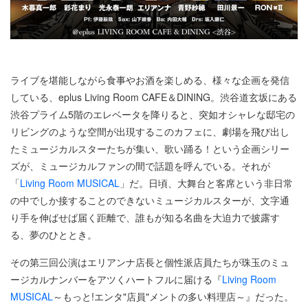
ライブを堪能しながら食事やお酒を楽しめる、様々な企画を発信
している、eplus Living Room CAFE＆DINING。渋谷道玄坂にある
渋谷プライム5階のエレベータを降りると、突如オシャレな邸宅の
リビングのような空間が出現するこのカフェに、劇場を飛び出し
たミュージカルスターたちが集い、歌い踊る！という企画シリー
ズが、ミュージカルファンの間で話題を呼んでいる。それが
「
Living Room MUSICAL
」だ。日頃、大舞台と客席という非日常
の中でしか接することのできないミュージカルスターが、文字通
り手を伸ばせば届く距離で、誰もが知る名曲を大迫力で披露す
る、夢のひととき。
その第三回公演はエリアンナ店長と個性派店員たちが珠玉のミュ
ージカルナンバーをアツくハートフルに届ける『
Living Room
MUSICAL
～もっと!エンタ"店員"メントの多い料理店～』だった。