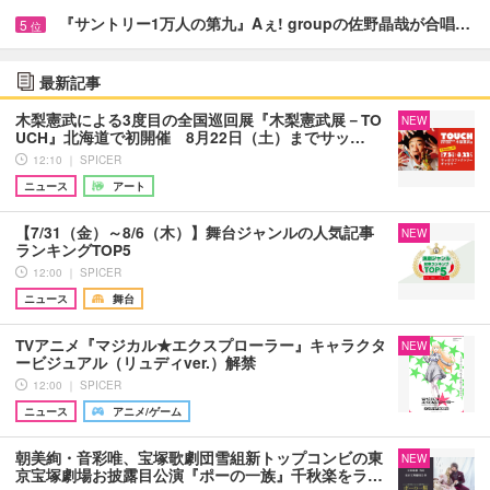
『サントリー1万人の第九』Aぇ! groupの佐野晶哉が合唱…
5
位
最新記事
木梨憲武による3度目の全国巡回展『木梨憲武展－TO
NEW
UCH』北海道で初開催 8月22日（土）までサッ…
12:10 ｜ SPICER
ニュース
アート
【7/31（金）～8/6（木）】舞台ジャンルの人気記事
NEW
ランキングTOP5
12:00 ｜ SPICER
ニュース
舞台
TVアニメ『マジカル★エクスプローラー』キャラクタ
NEW
ービジュアル（リュディver.）解禁
12:00 ｜ SPICER
ニュース
アニメ/ゲーム
朝美絢・音彩唯、宝塚歌劇団雪組新トップコンビの東
NEW
京宝塚劇場お披露目公演『ポーの一族』千秋楽をラ…