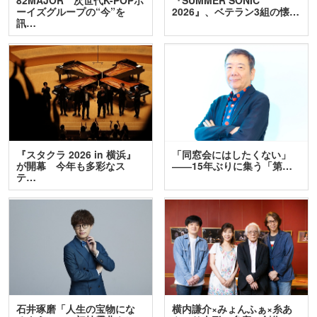
82MAJOR 次世代K-POPボ
『SUMMER SONIC
ーイズグループの“今”を
2026』、ベテラン3組の懐…
訊…
『スタクラ 2026 in 横浜』
「同窓会にはしたくない」
が開幕 今年も多彩なス
――15年ぶりに集う「第…
テ…
石井琢磨「人生の宝物にな
横内謙介×みょんふぁ×糸あ