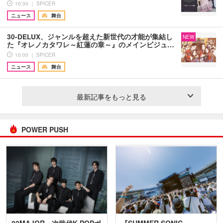
10:30 ｜ SPICER
ニュース
舞台
30-DELUX、ジャンルを超えた新世代の才能が集結し
NEW
た『オレノカタワレ～紅蓮の章～』のメインビジュ…
10:00 ｜ SPICER
ニュース
舞台
最新記事をもっと見る
POWER PUSH