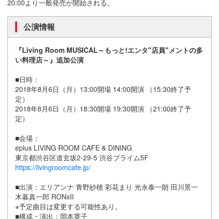
20:00より一般発売が開始される。
公演情報
『Living Room MUSICAL～もっと!エンタ"店員"メントの多
い料理店～』追加公演
■日時：
2018年8月6日（月）13:00開場 14:00開演 （15:30終了予
定）
2018年8月6日（月）18:30開場 19:30開演 （21:00終了予
定）
■会場：
eplus LIVING ROOM CAFE & DINING
東京都渋谷区道玄坂2-29-5 渋谷プライム5F
https://livingroomcafe.jp/
■出演：エリアンナ 青野紗穂 彩花まり 光永泰一朗 田川景一
木暮真一郎 RONxII
※予定曲目は変更する可能性あり。
■構成・演出：岡本寛子