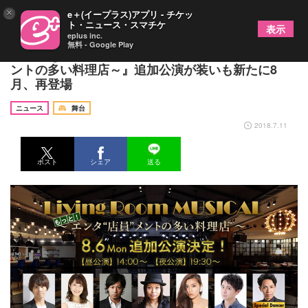
×
e＋(イープラス)アプリ - チケッ
ト・ニュース・スマチケ
表示
eplus inc.
無料 - Google Play
『Living Room MUSICAL～もっと!エンタ"店員"メ
ントの多い料理店～』追加公演が装いも新たに8
月、再登場
ニュース
舞台
2018.7.11
ポスト
シェア
送る