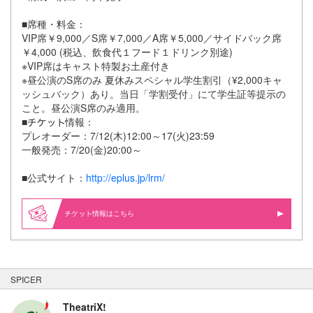
■席種・料金：
VIP席￥9,000／S席￥7,000／A席￥5,000／サイドバック席
￥4,000 (税込、飲食代１フード１ドリンク別途)
※VIP席はキャスト特製お土産付き
※昼公演のS席のみ 夏休みスペシャル学生割引（¥2,000キャ
ッシュバック）あり。当日「学割受付」にて学生証等提示の
こと。昼公演S席のみ適用。
■
情報：
プレオーダー：7/12(木)12:00～17(火)23:59
一般発売：7/20(金)20:00～
■公式サイト：
http://eplus.jp/lrm/
情報はこちら
SPICER
TheatriX!