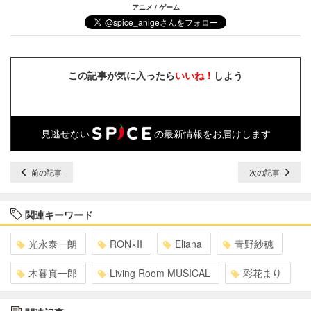
アニメ / ゲーム
この記事が気に入ったら
いいね！
しよう
見逃せない
の最新情報をお届けします
前の記事
次の記事
関連キーワード
光永泰一朗
RON×II
Eliana
青野紗穂
木暮真一郎
Living Room MUSICAL
彩花まり