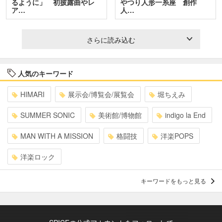
るように」 初披露曲やレ
やつり人形一糸座 創作
ア…
人…
さらに読み込む
人気のキーワード
HIMARI
展示会/博覧会/展覧会
堀ちえみ
SUMMER SONIC
美術館/博物館
indigo la End
MAN WITH A MISSION
格闘技
洋楽POPS
洋楽ロック
キーワードをもっと見る