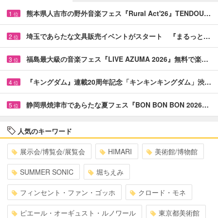
熊本県人吉市の野外音楽フェス『Rural Act'26』TENDOU…
1
位
埼玉であらたな文具販売イベントがスタート 『まるっと…
2
位
福島最大級の音楽フェス『LIVE AZUMA 2026』無料で楽…
3
位
『キングダム』連載20周年記念「キンキンキングダム」渋…
4
位
静岡県焼津市であらたな夏フェス『BON BON BON 2026…
5
位
人気のキーワード
展示会/博覧会/展覧会
HIMARI
美術館/博物館
SUMMER SONIC
堀ちえみ
フィンセント・ファン・ゴッホ
クロード・モネ
ピエール・オーギュスト・ルノワール
東京都美術館