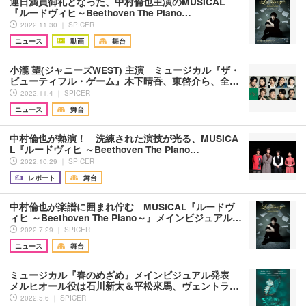
連日満員御礼となった、中村倫也主演のMUSICAL
『ルードヴィヒ～Beethoven The Piano…
2022.11.30 ｜ SPICER
ニュース
動画
舞台
小瀧 望(ジャニーズWEST) 主演 ミュージカル『ザ・
ビューティフル・ゲーム』木下晴香、東啓介ら、全…
2022.11.4 ｜ SPICER
ニュース
舞台
中村倫也が熱演！ 洗練された演技が光る、MUSICA
L『ルードヴィヒ ～Beethoven The Piano…
2022.10.29 ｜ SPICER
レポート
舞台
中村倫也が楽譜に囲まれ佇む MUSICAL『ルードヴ
ィヒ ～Beethoven The Piano～』メインビジュアル…
2022.7.29 ｜ SPICER
ニュース
舞台
ミュージカル『春のめざめ』メインビジュアル発表
メルヒオール役は石川新太＆平松來馬、ヴェントラ…
2022.5.6 ｜ SPICER