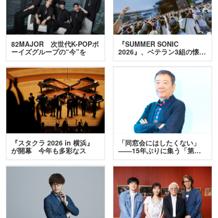
82MAJOR 次世代K-POPボ
『SUMMER SONIC
ーイズグループの“今”を
2026』、ベテラン3組の懐…
訊…
『スタクラ 2026 in 横浜』
「同窓会にはしたくない」
が開幕 今年も多彩なス
――15年ぶりに集う「第…
テ…