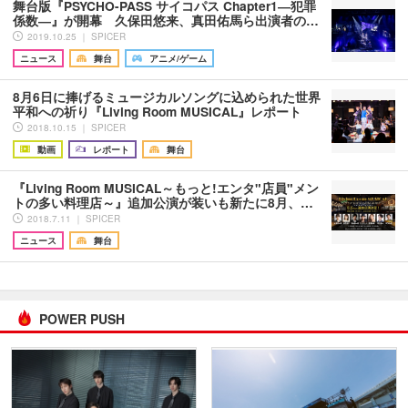
舞台版『PSYCHO-PASS サイコパス Chapter1―犯罪
係数―』が開幕 久保田悠来、真田佑馬ら出演者の…
2019.10.25 ｜ SPICER
ニュース
舞台
アニメ/ゲーム
8月6日に捧げるミュージカルソングに込められた世界
平和への祈り『Living Room MUSICAL』レポート
2018.10.15 ｜ SPICER
動画
レポート
舞台
『Living Room MUSICAL～もっと!エンタ"店員"メン
トの多い料理店～』追加公演が装いも新たに8月、…
2018.7.11 ｜ SPICER
ニュース
舞台
POWER PUSH