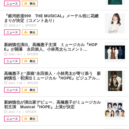
ニュース
舞台
『銀河鉄道999 THE MUSICAL』メーテル役に花總
まりが決定（コメントあり）
2022.2.7 ｜ SPICER
ニュース
舞台
新納慎也演出、高橋惠子主演 ミュージカル『HOP
E』が開幕 永田崇人、小林亮太らコメント…
2021.10.1 ｜ SPICER
ニュース
舞台
高橋惠子と“原稿”永田崇人・小林亮太が寄り添う 新
納慎也・初演出ミュージカル『HOPE』ビジュアル…
2021.7.28 ｜ SPICER
ニュース
舞台
新納慎也が演出家デビュー、高橋惠子がミュージカル
初主演 Musical『HOPE』上演が決定
2021.7.4 ｜ SPICER
ニュース
舞台