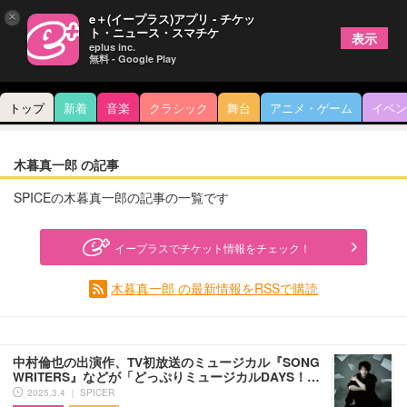
×
e＋(イープラス)アプリ - チケッ
ト・ニュース・スマチケ
表示
eplus inc.
無料 - Google Play
トップ
新着
音楽
クラシック
舞台
アニメ・ゲーム
イベン
木暮真一郎 の記事
SPICEの木暮真一郎の記事の一覧です
イープラスでチケット情報をチェック！
木暮真一郎 の最新情報をRSSで購読
中村倫也の出演作、TV初放送のミュージカル『SONG
WRITERS』などが「どっぷりミュージカルDAYS！…
2025.3.4 ｜ SPICER