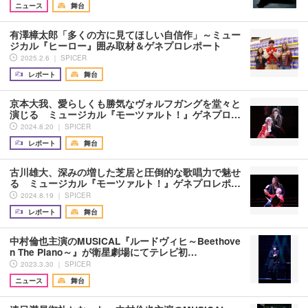
ニュース
舞台
有澤樟太郎「多くの方に見てほしい自信作」～ミュー
ジカル『ヒーロー』囲み取材＆ゲネプロレポート
2025.2.6 ｜ SPICER
レポート
舞台
京本大我、愛らしくも勝気なヴォルフガングを堂々と
演じる ミュージカル『モーツァルト！』ゲネプロ…
2024.8.20 ｜ SPICER
レポート
舞台
古川雄大、深みの増した芝居と圧倒的な歌唱力で魅せ
る ミュージカル『モーツァルト！』ゲネプロレポ…
2024.8.19 ｜ SPICER
レポート
舞台
中村倫也主演のMUSICAL『ルードヴィヒ～Beethove
n The Piano～』が衛星劇場にてテレビ初…
2023.3.30 ｜ SPICER
ニュース
舞台