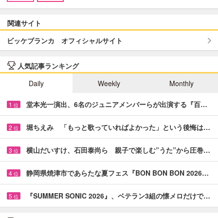
関連サイト
ビッケブランカ オフィシャルサイト
人気記事ランキング
Daily
Weekly
Monthly
堂本光一演出、6名のジュニアメンバーらが出演する『百…
1
位
堀ちえみ 「もっと歌っていればよかった」という後悔は…
2
位
横山だいすけ、石田泰尚ら 親子で楽しむ”うた”から圧巻…
3
位
静岡県焼津市であらたな夏フェス『BON BON BON 2026…
4
位
『SUMMER SONIC 2026』、ベテラン3組の懐メロだけで…
5
位