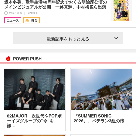
坂本冬美、歌手生活40周年記念でおくる明治座公演の
メインビジュアルが公開 一路真輝、中村梅雀ら出演
2026.8.6 ｜ SPICER
ニュース
舞台
最新記事をもっと見る
POWER PUSH
82MAJOR 次世代K-POPボ
『SUMMER SONIC
ーイズグループの“今”を
2026』、ベテラン3組の懐…
訊…