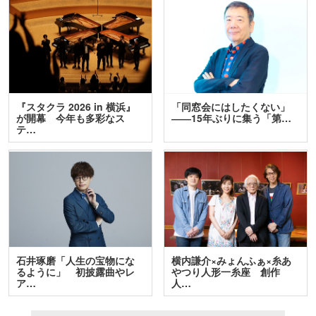
『スタクラ 2026 in 横浜』
「同窓会にはしたくない」
が開幕 今年も多彩なス
――15年ぶりに集う「第…
テ…
石井琢磨「人生の宝物にな
横内謙介×みょんふぁ×糸あ
るように」 初披露曲やレ
やつり人形一糸座 創作
ア…
人…