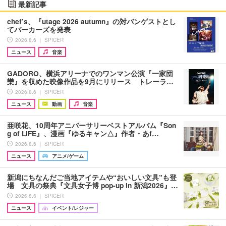
最新記事
chef’s、『utage 2026 autumn』の対バンゲストとし
てパーカーズを発表
2026.8.6 ｜ SPICER
ニュース
音楽
GADORO、横浜アリーナでのワンマン公演『一家団
欒』を収めた映像作品を9月にリリース トレーラ…
2026.8.6 ｜ SPICER
ニュース
動画
音楽
亜咲花、10周年アニバーサリーベストアルバム『Son
g of LIFE』、漫画『ゆるキャン△』作者・あf…
2026.8.6 ｜ SPICER
ニュース
アニメ/ゲーム
新潟にちなんだご当地アイテムや“おいしい文具”も登
場 文具の祭典『文具女子博 pop-up in 新潟2026』…
2026.8.6 ｜ SPICER
ニュース
イベント/レジャー