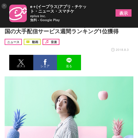
×
e＋(イープラス)アプリ - チケッ
ト・ニュース・スマチケ
表示
eplus inc.
無料 - Google Play
ビッケブランカ 新曲「WALK (movie ver.)」が中
国の大手配信サービス週間ランキング1位獲得
ニュース
動画
音楽
2018.8.3
ポスト
シェア
送る