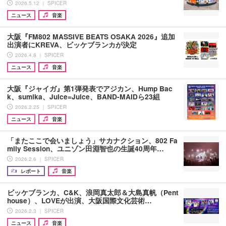
2026.5.12 ｜ SPICER
ニュース
音楽
大阪『FM802 MASSIVE BEATS OSAKA 2026』追加
出演者にKREVA、ビッケブランカが決定
2026.4.8 ｜ SPICER
ニュース
音楽
大阪『ジャイガ』第1弾発表でアジカン、Hump Bac
k、sumika、Juice=Juice、BAND-MAIDら23組
2026.2.25 ｜ SPICER
ニュース
音楽
「またここで会いましょう」サカナクション、802 Fa
mily Session、ユニゾン田淵智也の生誕40周年…
2026.2.6 ｜ SPICER
レポート
音楽
ビッケブランカ、C&K、浪岡真太郎＆大島真帆（Pent
house）、LOVEが出演、大阪国際文化芸術…
2026.2.3 ｜ SPICER
ニュース
音楽