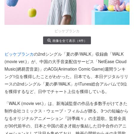
ビッケブランカ
画像を全て表示（4件）
ビッケブランカ
の2ndシングル「夏の夢/WALK」収録曲「WALK
(movie ver.)」が、中国の大手音楽配信サービス「NetEase Cloud
Music(網易雲音楽)」のACG(Animation Comic Game)週間ランキ
ング1位を獲得したことがわかった。日本でも、本日デジタルリリ
ースの2ndシングル「夏の夢/WALK」がiTunes総合アルバムで3位
を獲得するなど、日中でチャート上位を獲得している。
「WALK (movie ver.)」は、新海誠監督の作品を多数手がけてきた
制作会社コミックス・ウェーブ・フィルムが贈る、3つの短編から
なるオリジナルアニメーション『詩季織々』の主題歌。監督全員
が30代前半の、日本と中国の若き才能が集結した日中合作のアニ
メーションとして注目を集めており、映画公開前からその主題歌