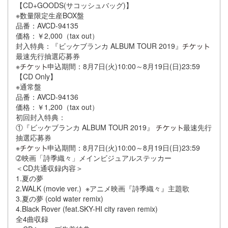
【CD+GOODS(サコッシュバッグ)】
※数量限定生産BOX盤
品番：AVCD-94135
価格：￥2,000（tax out）
封入特典：『ビッケブランカ ALBUM TOUR 2019』
最速先行抽選応募券
※
申込期間：8月7日(火)10:00～8月19日(日)23:59
【CD Only】
※通常盤
品番：AVCD-94136
価格：￥1,200（tax out）
初回封入特典：
①『ビッケブランカ ALBUM TOUR 2019』
最速先行
抽選応募券
※
申込期間：8月7日(火)10:00～8月19日(日)23:59
➁映画「詩季織々」メインビジュアルステッカー
＜CD共通収録内容＞
1.夏の夢
2.WALK (movie ver.) ※アニメ映画『詩季織々』主題歌
3.夏の夢 (cold water remix)
4.Black Rover (feat.SKY-HI city raven remix)
全4曲収録