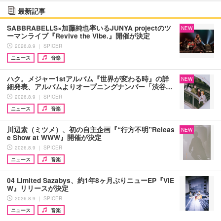
最新記事
SABBRABELLS×加藤純也率いるJUNYA projectのツ
NEW
ーマンライブ『Revive the Vibe.』開催が決定
2026.8.9 ｜ SPICER
ニュース
音楽
ハク。メジャー1stアルバム『世界が変わる時』の詳
NEW
細発表、アルバムよりオープニングナンバー「渋谷…
2026.8.9 ｜ SPICER
ニュース
音楽
川辺素（ミツメ）、初の自主企画『“行方不明”Releas
NEW
e Show at WWW』開催が決定
2026.8.9 ｜ SPICER
ニュース
音楽
04 Limited Sazabys、約1年8ヶ月ぶりニューEP『VIE
W』リリースが決定
2026.8.9 ｜ SPICER
ニュース
音楽