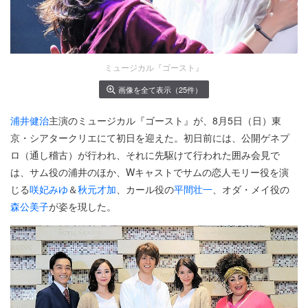
ミュージカル『ゴースト』
画像を全て表示（25件）
浦井健治
主演のミュージカル『ゴースト』が、8月5日（日）東
京・シアタークリエにて初日を迎えた。初日前には、公開ゲネプ
ロ（通し稽古）が行われ、それに先駆けて行われた囲み会見で
は、サム役の浦井のほか、Wキャストでサムの恋人モリー役を演
じる
咲妃みゆ
＆
秋元才加
、カール役の
平間壮一
、オダ・メイ役の
森公美子
が姿を現した。