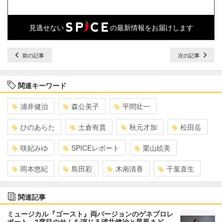
見逃せない
の最新情報をお届けします
前の記事
次の記事
関連キーワード
浦井健治
森公美子
平間壮一
ひのあらた
土倉有貴
秋元才加
松田岳
咲妃みゆ
SPICEレポート
栗山絵美
岡本悠紀
島田彩
木南清香
千葉直生
関連記事
ミュージカル『ゴースト』両バージョンのゲネプロレ
ポート 3度目のサムを演じる浦井健治と星風まど…