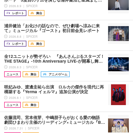
2026.8.9 ｜ SPICER
レポート
舞台
浦井健治「お化けの話なので、ぜひ劇場へ涼みに来
て」ミュージカル『ゴースト』初日前会見レポート
2026.8.8 ｜ SPICER
レポート
舞台
全12ユニットが勢ぞろい 『あんさんぶるスターズ！
THE STAGE』-10th Anniversary LIVE-が開幕し舞…
2026.8.3 ｜ SPICER
ニュース
舞台
アニメ/ゲーム
咲妃みゆ、渡邊圭祐ら出演 ロルカの傑作を現代に再
構築する『Yerma イェルマ』追加公演が決定
2026.8.1 ｜ SPICER
ニュース
舞台
佐藤流司、宮本侑芽、中嶋朋子らがおくる愛の物語
劇団ひまわり主催のリーディング×ミュージカル『B…
2026.7.31 ｜ SPICER