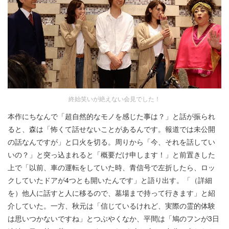
終始笑いが絶えない会見でした！
本作にちなんで「超自然的なモノを感じた事は？」と話が振られ
ると、森は「怖くて話せないことがあるんです。報道では未公開
の話なんですが」と口火を切る。周りから「今、それを話してい
いの？」と突っ込まれると「概要だけ申します！」と前置きした
上で「以前、車の運転をしていた時、青信号で左折したら、ロッ
クしていたドアが4つとも開いたんです」と語り出す。「（詳細
を）他人に話すと人に移るので、墓場まで持って行きます」と紹
介していた。一方、秋元は「信じているけれど、実際の霊的体験
は思いつかないですね」とつぶやくなか、平間は「鳩のフンが3日