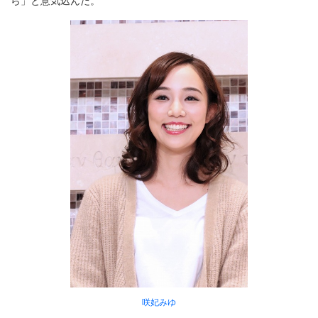
ら」と意気込んだ。
咲妃みゆ