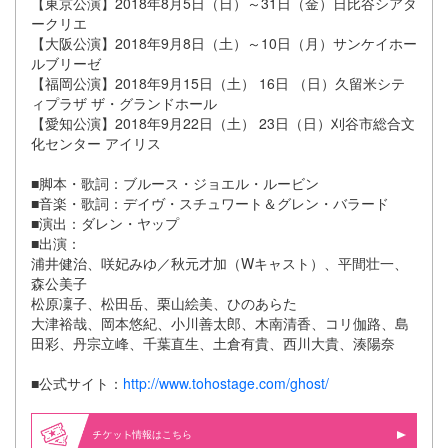
【東京公演】2018年8月5日（日）～31日（金）日比谷シアタ
ークリエ
【大阪公演】2018年9月8日（土）～10日（月）サンケイホー
ルブリーゼ
【福岡公演】2018年9月15日（土） 16日 （日）久留米シテ
ィプラザ ザ・グランドホール
【愛知公演】2018年9月22日（土） 23日（日）刈谷市総合文
化センター アイリス
■脚本・歌詞：ブルース・ジョエル・ルービン
■音楽・歌詞：デイヴ・スチュワート＆グレン・バラード
■演出：ダレン・ヤップ
■出演：
浦井健治、咲妃みゆ／秋元才加（Wキャスト）、平間壮一、
森公美子
松原凜子、松田岳、栗山絵美、ひのあらた
大津裕哉、岡本悠紀、小川善太郎、木南清香、コリ伽路、島
田彩、丹宗立峰、千葉直生、土倉有貴、西川大貴、湊陽奈
■公式サイト：
http://www.tohostage.com/ghost/
情報はこちら