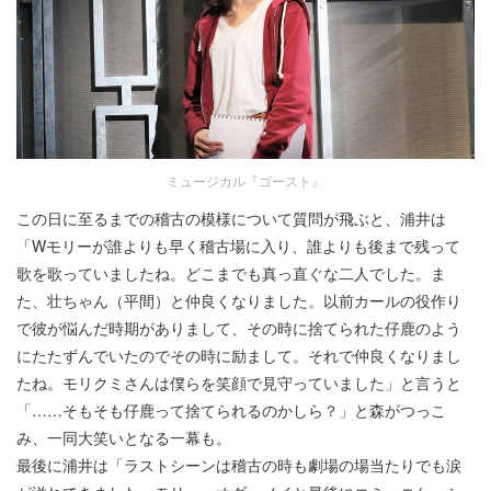
ミュージカル『ゴースト』
この日に至るまでの稽古の模様について質問が飛ぶと、浦井は
「Wモリーが誰よりも早く稽古場に入り、誰よりも後まで残って
歌を歌っていましたね。どこまでも真っ直ぐな二人でした。ま
た、壮ちゃん（平間）と仲良くなりました。以前カールの役作り
で彼が悩んだ時期がありまして、その時に捨てられた仔鹿のよう
にたたずんでいたのでその時に励まして。それで仲良くなりまし
たね。モリクミさんは僕らを笑顔で見守っていました」と言うと
「……そもそも仔鹿って捨てられるのかしら？」と森がつっこ
み、一同大笑いとなる一幕も。
最後に浦井は「ラストシーンは稽古の時も劇場の場当たりでも涙