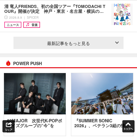
清 竜人FRIENDS、初の全国ツアー『TOMODACHI T
OUR』開催が決定 神戸・東京・名古屋・横浜の…
2026.8.9 ｜ SPICER
ニュース
音楽
最新記事をもっと見る
POWER PUSH
82MAJOR 次世代K-POPボ
『SUMMER SONIC
ーイズグループの“今”を
2026』、ベテラン3組の懐…
訊…