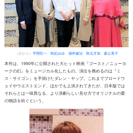
（左から）
平間壮一
、
咲妃みゆ
、
浦井健治
、
秋元才加
、
森公美子
本作は、1990年に公開された大ヒット映画『ゴースト／ニューヨ
ークの幻』をミュージカル化したもの。演出を務めるのは『ミ
ス・サイゴン』を手掛けたダレン・ヤップ。これまでブロードウ
ェイやウエストエンド、ほかでも上演されてきたが、日本版では
それらとは一味異なる、より演劇らしい見せ方でオリジナルの愛
の物語を紡ぐという。