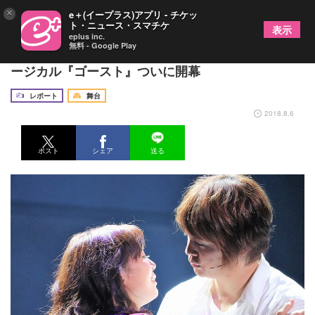
×
e＋(イープラス)アプリ - チケッ
ト・ニュース・スマチケ
表示
eplus inc.
無料 - Google Play
浦井健治が咲妃みゆ＆秋元才加と愛を紡ぐ！ ミュ
ージカル『ゴースト』ついに開幕
レポート
舞台
2018.8.6
ポスト
シェア
送る