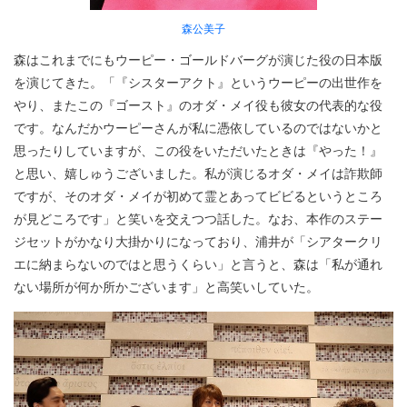
森公美子
森はこれまでにもウーピー・ゴールドバーグが演じた役の日本版
を演じてきた。「『シスターアクト』というウーピーの出世作を
やり、またこの『ゴースト』のオダ・メイ役も彼女の代表的な役
です。なんだかウーピーさんが私に憑依しているのではないかと
思ったりしていますが、この役をいただいたときは『やった！』
と思い、嬉しゅうございました。私が演じるオダ・メイは詐欺師
ですが、そのオダ・メイが初めて霊とあってビビるというところ
が見どころです」と笑いを交えつつ話した。なお、本作のステー
ジセットがかなり大掛かりになっており、浦井が「シアタークリ
エに納まらないのではと思うくらい」と言うと、森は「私が通れ
ない場所が何か所かございます」と高笑いしていた。