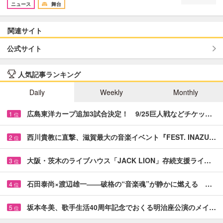
ニュース
舞台
関連サイト
公式サイト
人気記事ランキング
Daily
Weekly
Monthly
広島東洋カープ追加3試合決定！ 9/25巨人戦などチケッ…
1
位
西川貴教に直撃、滋賀最大の音楽イベント『FEST. INAZU…
2
位
大阪・茨木のライブハウス「JACK LION」存続支援ライ…
3
位
石田泰尚×渡辺雄一――破格の“音楽魂”が静かに燃える …
4
位
坂本冬美、歌手生活40周年記念でおくる明治座公演のメイ…
5
位