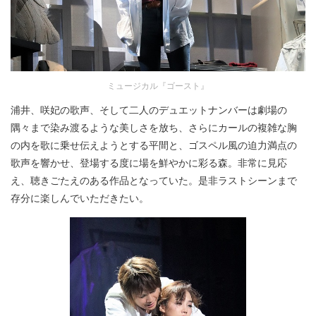
ミュージカル『ゴースト』
浦井、咲妃の歌声、そして二人のデュエットナンバーは劇場の
隅々まで染み渡るような美しさを放ち、さらにカールの複雑な胸
の内を歌に乗せ伝えようとする平間と、ゴスペル風の迫力満点の
歌声を響かせ、登場する度に場を鮮やかに彩る森。非常に見応
え、聴きごたえのある作品となっていた。是非ラストシーンまで
存分に楽しんでいただきたい。