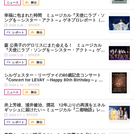
ニュース
舞台
幸福に包まれた時間 ミュージカル『天使にラブ・ソ
ングを～シスター・アクト～』ゲネプロレポート（…
2026.3.26 ｜ SPICER
レポート
舞台
森 公美子のデロリスにまた会える！ ミュージカル
『天使にラブ・ソングを～シスター・アクト～』ゲ…
2026.3.26 ｜ SPICER
レポート
舞台
シルヴェスター・リーヴァイの80歳記念コンサート
『Concert for LEVAY ～Happy 80th Birthday～』…
2026.2.16 ｜ SPICER
ニュース
舞台
井上芳雄、浦井健治、潤花 12年ぶりの再演をエネル
ギッシュに届けたい～ミュージカル『二都物語』レ…
2025.5.7 ｜ SPICER
レポート
舞台