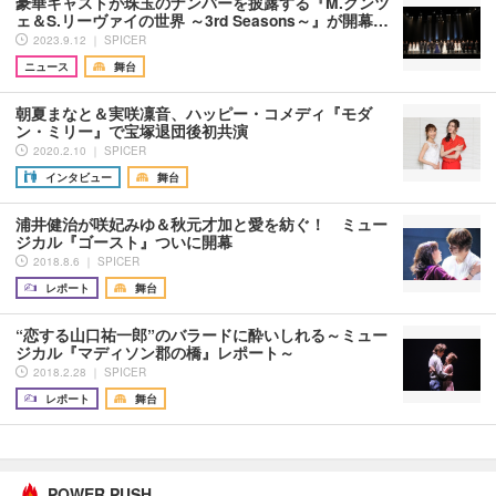
豪華キャストが珠玉のナンバーを披露する『M.クンツ
ェ＆S.リーヴァイの世界 ～3rd Seasons～』が開幕…
2023.9.12 ｜ SPICER
ニュース
舞台
朝夏まなと＆実咲凜音、ハッピー・コメディ『モダ
ン・ミリー』で宝塚退団後初共演
2020.2.10 ｜ SPICER
インタビュー
舞台
浦井健治が咲妃みゆ＆秋元才加と愛を紡ぐ！ ミュー
ジカル『ゴースト』ついに開幕
2018.8.6 ｜ SPICER
レポート
舞台
“恋する山口祐一郎”のバラードに酔いしれる～ミュー
ジカル『マディソン郡の橋』レポート～
2018.2.28 ｜ SPICER
レポート
舞台
POWER PUSH