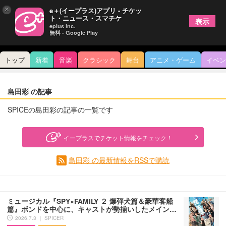
×
e＋(イープラス)アプリ - チケッ
ト・ニュース・スマチケ
表示
eplus inc.
無料 - Google Play
トップ
新着
音楽
クラシック
舞台
アニメ・ゲーム
イベン
島田彩 の記事
SPICEの島田彩の記事の一覧です
イープラスでチケット情報をチェック！
島田彩 の最新情報をRSSで購読
ミュージカル『SPY×FAMILY ２ 爆弾犬篇＆豪華客船
篇』ボンドを中心に、キャストが勢揃いしたメイン…
2026.7.3 ｜ SPICER