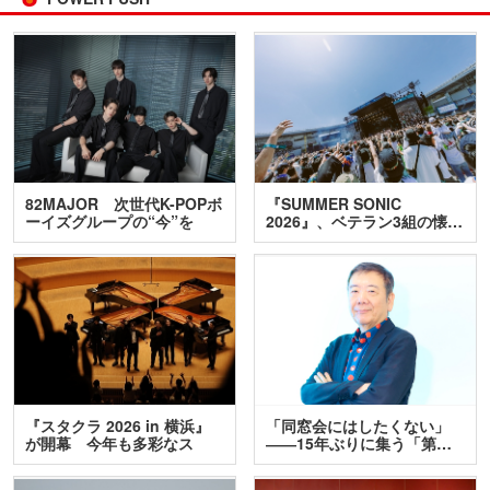
82MAJOR 次世代K-POPボ
『SUMMER SONIC
ーイズグループの“今”を
2026』、ベテラン3組の懐…
訊…
『スタクラ 2026 in 横浜』
「同窓会にはしたくない」
が開幕 今年も多彩なス
――15年ぶりに集う「第…
テ…