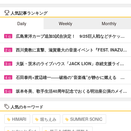
人気記事ランキング
Daily
Weekly
Monthly
広島東洋カープ追加3試合決定！ 9/25巨人戦などチケッ…
1
位
西川貴教に直撃、滋賀最大の音楽イベント『FEST. INAZU…
2
位
大阪・茨木のライブハウス「JACK LION」存続支援ライ…
3
位
石田泰尚×渡辺雄一――破格の“音楽魂”が静かに燃える …
4
位
坂本冬美、歌手生活40周年記念でおくる明治座公演のメイ…
5
位
人気のキーワード
HIMARI
堀ちえみ
SUMMER SONIC