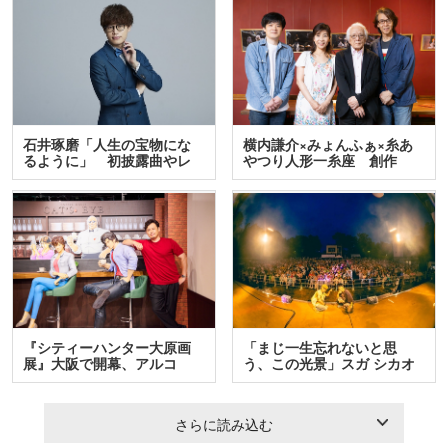
石井琢磨「人生の宝物にな
横内謙介×みょんふぁ×糸あ
るように」 初披露曲やレ
やつり人形一糸座 創作
ア…
人…
『シティーハンター大原画
「まじ一生忘れないと思
展』大阪で開幕、アルコ
う、この光景」スガ シカオ
＆…
と…
さらに読み込む