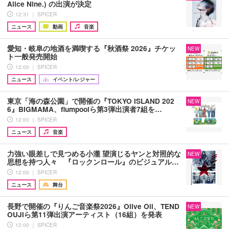
Alice Nine.) の出演が決定
12:31 ｜ SPICER
ニュース
動画
音楽
愛知・岐阜の地酒を満喫する『秋酒祭 2026』チケッ
NEW
ト一般発売開始
12:00 ｜ SPICER
ニュース
イベント/レジャー
東京「海の森公園」で開催の『TOKYO ISLAND 202
NEW
6』BIGMAMA、flumpoolら第3弾出演者7組を…
12:00 ｜ SPICER
ニュース
音楽
力強い眼差しで見つめる小瀧 望演じるヤンと対照的な
NEW
思想を持つ人々 『ロックンロール』のビジュアル…
12:00 ｜ SPICER
ニュース
舞台
長野で開催の『りんご音楽祭2026』Olive Oil、TEND
NEW
OUJIら第11弾出演アーティスト（16組）を発表
12:00 ｜ SPICER