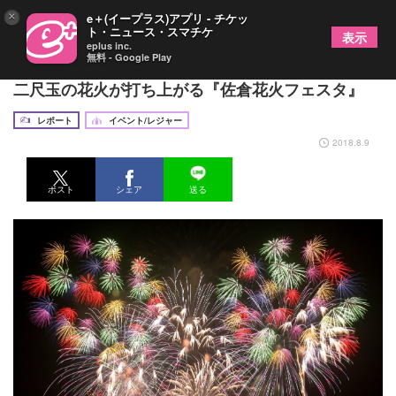
×
e＋(イープラス)アプリ - チケッ
ト・ニュース・スマチケ
表示
eplus inc.
無料 - Google Play
豪華絢爛の花火が千葉の夜空を彩る 関東で珍しい
二尺玉の花火が打ち上がる『佐倉花火フェスタ』
レポート
イベント/レジャー
2018.8.9
ポスト
シェア
送る