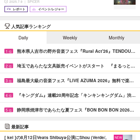
2025.7.9 ｜ SPICER
レポート
イベント/レジャー
人気記事ランキング
Daily
Weekly
Monthly
熊本県人吉市の野外音楽フェス『Rural Act'26』TENDOU…
1
位
埼玉であらたな文具販売イベントがスタート 『まるっと…
2
位
福島最大級の音楽フェス『LIVE AZUMA 2026』無料で楽…
3
位
『キングダム』連載20周年記念「キンキンキングダム」渋…
4
位
静岡県焼津市であらたな夏フェス『BON BON BON 2026…
5
位
最新記事
[ kei ]の8月12日Veats Shibuya公演にShou (Verde/,
NEW