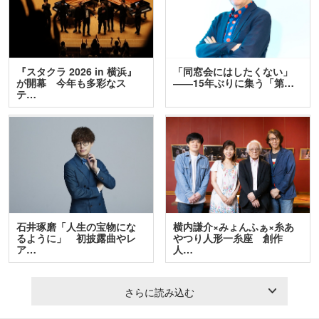
『スタクラ 2026 in 横浜』
「同窓会にはしたくない」
が開幕 今年も多彩なス
――15年ぶりに集う「第…
テ…
石井琢磨「人生の宝物にな
横内謙介×みょんふぁ×糸あ
るように」 初披露曲やレ
やつり人形一糸座 創作
ア…
人…
さらに読み込む