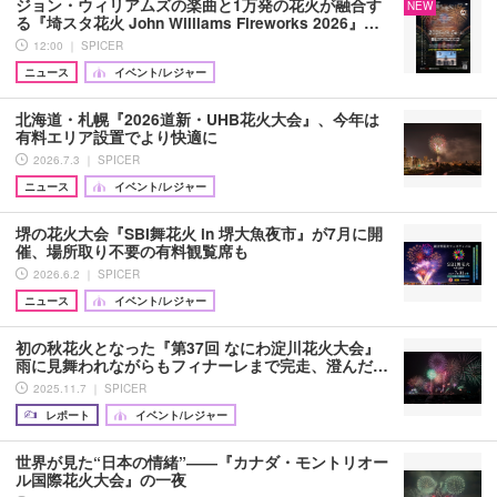
ジョン・ウィリアムズの楽曲と1万発の花火が融合す
NEW
る『埼スタ花火 John Williams Fireworks 2026』…
12:00 ｜ SPICER
ニュース
イベント/レジャー
北海道・札幌『2026道新・UHB花火大会』、今年は
有料エリア設置でより快適に
2026.7.3 ｜ SPICER
ニュース
イベント/レジャー
堺の花火大会『SBI舞花火 in 堺大魚夜市』が7月に開
催、場所取り不要の有料観覧席も
2026.6.2 ｜ SPICER
ニュース
イベント/レジャー
初の秋花火となった『第37回 なにわ淀川花火大会』
雨に見舞われながらもフィナーレまで完走、澄んだ…
2025.11.7 ｜ SPICER
レポート
イベント/レジャー
世界が見た“日本の情緒”――『カナダ・モントリオー
ル国際花火大会』の一夜