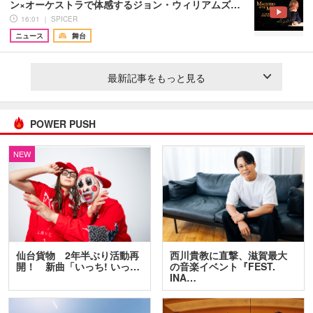
ン×オーケストラで体感するジョン・ウィリアムズ…
16:01 ｜ SPICER
ニュース
舞台
最新記事をもっと見る
POWER PUSH
NEW
仙台貨物 2年半ぶり活動再
西川貴教に直撃、滋賀最大
開！ 新曲「いっち! いっ…
の音楽イベント『FEST.
INA…