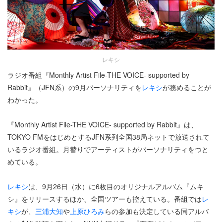
レキシ
ラジオ番組『Monthly Artist File-THE VOICE- supported by
Rabbit』（JFN系）の9月パーソナリティを
レキシ
が務めることが
わかった。
『Monthly Artist File-THE VOICE- supported by Rabbit』は、
TOKYO FMをはじめとするJFN系列全国38局ネットで放送されて
いるラジオ番組。月替りでアーティストがパーソナリティをつと
めている。
レキシ
は、9月26日（水）に6枚目のオリジナルアルバム『ムキ
シ』をリリースするほか、全国ツアーも控えている。番組では
レ
キシ
が、
三浦大知
や
上原ひろみ
らの参加も決定している同アルバ