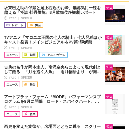
坂東巳之助の伴蔵と尾上右近のお峰、無邪気に一線を
NEW
越える『怪談 牡丹燈籠』8月歌舞伎座観劇レポート
17:00 ｜ SPICER
レポート
舞台
TVアニメ『マロニエ王国の七人の騎士』七人兄弟ほか
NEW
キャスト発表！メインビジュアル＆PV第1弾解禁
17:00 ｜ SPICER
ニュース
動画
アニメ/ゲーム
古典の名作が岡本圭人、南沢奈央らによって現代劇と
NEW
して甦る 『月を抱く人魚』－雨月物語より－が開…
17:00 ｜ SPICER
ニュース
舞台
アートプラットフォーム『MODE』パフォーマンスプ
NEW
ログラムを9月に開催 ロード・スパイクハート、…
16:30 ｜ SPICER
ニュース
音楽
画史を変えた旋律が、名場面とともに甦る スクリー
NEW