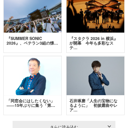
『SUMMER SONIC
『スタクラ 2026 in 横浜』
2026』、ベテラン3組の懐…
が開幕 今年も多彩なス
テ…
「同窓会にはしたくない」
石井琢磨「人生の宝物にな
――15年ぶりに集う「第…
るように」 初披露曲やレ
ア…
さらに読み込む