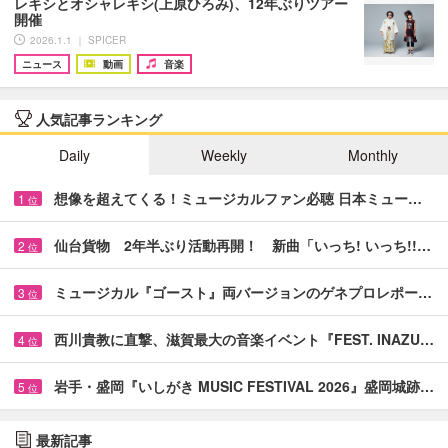
レキシとオシャレキシ(上原ひろみ)、12年ぶりツアー
開催
2026.1.1 ｜ SPICER
ニュース
動画
音楽
人気記事ランキング
Daily
Weekly
Monthly
想像を超えてくる！ミュージカルファン必聴 日本ミュー…
1
位
仙台貨物 2年半ぶり活動再開！ 新曲「いっち! いっち!!…
2
位
ミュージカル『ゴースト』両バージョンのゲネプロレポー…
3
位
西川貴教に直撃、滋賀最大の音楽イベント『FEST. INAZU…
4
位
岩手・盛岡『いしがき MUSIC FESTIVAL 2026』盛岡城跡…
5
位
最新記事