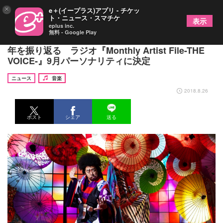
×
e＋(イープラス)アプリ - チケッ
ト・ニュース・スマチケ
表示
eplus inc.
無料 - Google Play
レキシ、三浦大知ら参加『ムキシ』制作秘話や2018
年を振り返る ラジオ『Monthly Artist File-THE
VOICE-』9月パーソナリティに決定
ニュース
音楽
2018.8.26
ポスト
シェア
送る