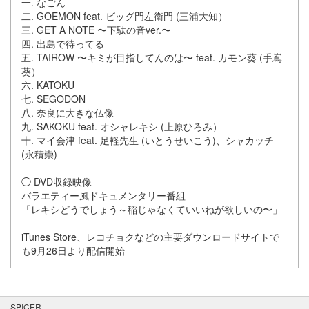
一. なごん
二. GOEMON feat. ビッグ門左衛門 (三浦大知）
三. GET A NOTE 〜下駄の音ver.〜
四. 出島で待ってる
五. TAIROW 〜キミが目指してんのは〜 feat. カモン葵 (手嶌
葵）
六. KATOKU
七. SEGODON
八. 奈良に大きな仏像
九. SAKOKU feat. オシャレキシ (上原ひろみ）
十. マイ会津 feat. 足軽先生 (いとうせいこう)、シャカッチ
(永積崇)
◯ DVD収録映像
バラエティー風ドキュメンタリー番組
「レキシどうでしょう～稲じゃなくていいねが欲しいの〜」
iTunes Store、レコチョクなどの主要ダウンロードサイトで
も9月26日より配信開始
SPICER