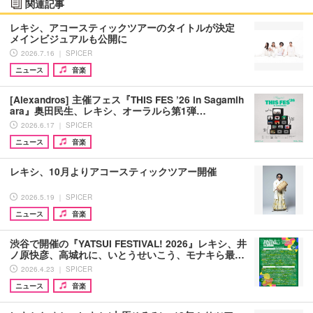
関連記事
レキシ、アコースティックツアーのタイトルが決定
メインビジュアルも公開に
2026.7.16 ｜ SPICER
ニュース
音楽
[Alexandros] 主催フェス『THIS FES ’26 in Sagamih
ara』奥田民生、レキシ、オーラルら第1弾…
2026.6.17 ｜ SPICER
ニュース
音楽
レキシ、10月よりアコースティックツアー開催
2026.5.19 ｜ SPICER
ニュース
音楽
渋谷で開催の『YATSUI FESTIVAL! 2026』レキシ、井
ノ原快彦、高城れに、いとうせいこう、モナキら最…
2026.4.23 ｜ SPICER
ニュース
音楽