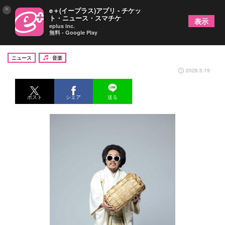
×
e＋(イープラス)アプリ - チケッ
ト・ニュース・スマチケ
表示
eplus inc.
無料 - Google Play
レキシ、10月よりアコースティックツアー開催
ニュース
音楽
2026.5.19
ポスト
シェア
送る