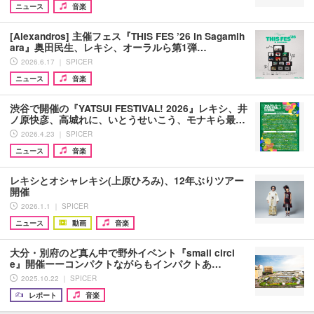
ニュース
音楽
[Alexandros] 主催フェス『THIS FES ’26 in Sagamih
ara』奥田民生、レキシ、オーラルら第1弾…
2026.6.17 ｜ SPICER
ニュース
音楽
渋谷で開催の『YATSUI FESTIVAL! 2026』レキシ、井
ノ原快彦、高城れに、いとうせいこう、モナキら最…
2026.4.23 ｜ SPICER
ニュース
音楽
レキシとオシャレキシ(上原ひろみ)、12年ぶりツアー
開催
2026.1.1 ｜ SPICER
ニュース
動画
音楽
大分・別府のど真ん中で野外イベント『small circl
e』開催ーーコンパクトながらもインパクトあ…
2025.10.22 ｜ SPICER
レポート
音楽