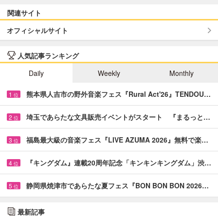
関連サイト
オフィシャルサイト
人気記事ランキング
Daily
Weekly
Monthly
熊本県人吉市の野外音楽フェス『Rural Act'26』TENDOU…
1
位
埼玉であらたな文具販売イベントがスタート 『まるっと…
2
位
福島最大級の音楽フェス『LIVE AZUMA 2026』無料で楽…
3
位
『キングダム』連載20周年記念「キンキンキングダム」渋…
4
位
静岡県焼津市であらたな夏フェス『BON BON BON 2026…
5
位
最新記事