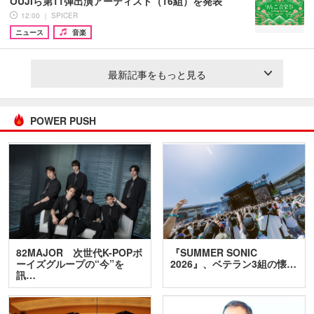
OUJIら第11弾出演アーティスト（16組）を発表
12:00 ｜ SPICER
ニュース
音楽
最新記事をもっと見る
POWER PUSH
82MAJOR 次世代K-POPボ
『SUMMER SONIC
ーイズグループの“今”を
2026』、ベテラン3組の懐…
訊…