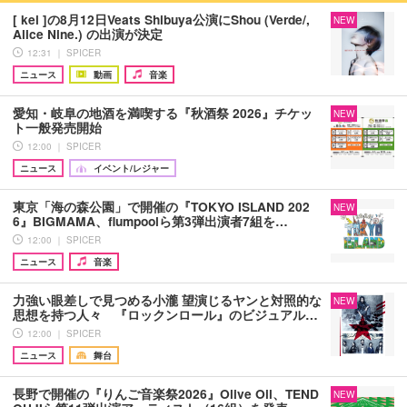
[ kei ]の8月12日Veats Shibuya公演にShou (Verde/,
NEW
Alice Nine.) の出演が決定
12:31 ｜ SPICER
ニュース
動画
音楽
愛知・岐阜の地酒を満喫する『秋酒祭 2026』チケッ
NEW
ト一般発売開始
12:00 ｜ SPICER
ニュース
イベント/レジャー
東京「海の森公園」で開催の『TOKYO ISLAND 202
NEW
6』BIGMAMA、flumpoolら第3弾出演者7組を…
12:00 ｜ SPICER
ニュース
音楽
力強い眼差しで見つめる小瀧 望演じるヤンと対照的な
NEW
思想を持つ人々 『ロックンロール』のビジュアル…
12:00 ｜ SPICER
ニュース
舞台
長野で開催の『りんご音楽祭2026』Olive Oil、TEND
NEW