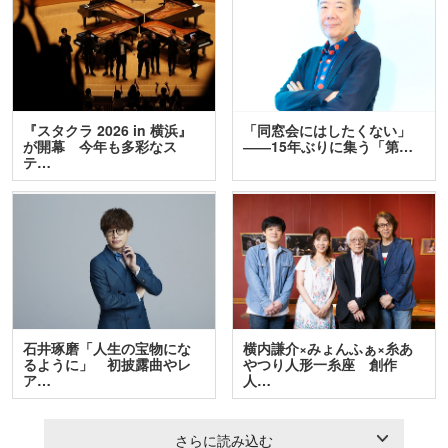
『スタクラ 2026 in 横浜』
「同窓会にはしたくない」
が開幕 今年も多彩なス
――15年ぶりに集う「第…
テ…
石井琢磨「人生の宝物にな
横内謙介×みょんふぁ×糸あ
るように」 初披露曲やレ
やつり人形一糸座 創作
ア…
人…
さらに読み込む