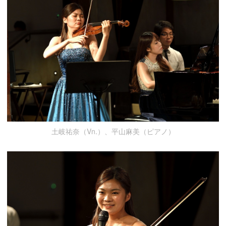
土岐祐奈（Vn.）、平山麻美（ピアノ）