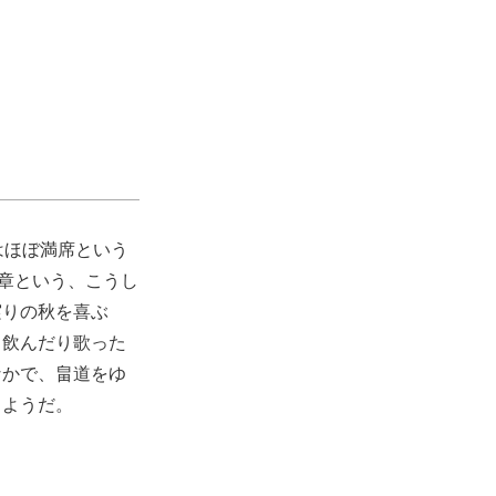
はほぼ満席という
楽章という、こうし
実りの秋を喜ぶ
く飲んだり歌った
なかで、畠道をゆ
るようだ。