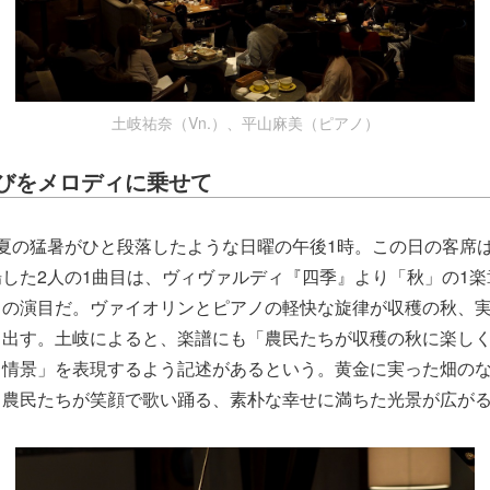
土岐祐奈（Vn.）、平山麻美（ピアノ）
びをメロディに乗せて
夏の猛暑がひと段落したような日曜の午後1時。この日の客席
した2人の1曲目は、ヴィヴァルディ『四季』より「秋」の1
りの演目だ。ヴァイオリンとピアノの軽快な旋律が収穫の秋、
き出す。土岐によると、楽譜にも「農民たちが収穫の秋に楽し
う情景」を表現するよう記述があるという。黄金に実った畑の
、農民たちが笑顔で歌い踊る、素朴な幸せに満ちた光景が広が