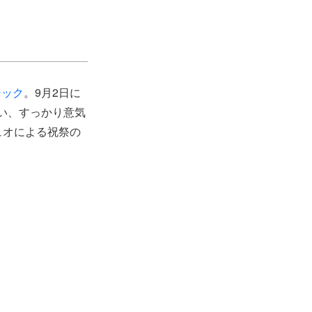
シック
。9月2日に
い、すっかり意気
ュオによる祝祭の