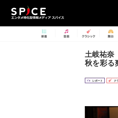
土岐祐奈
秋を彩る
レポート
ク