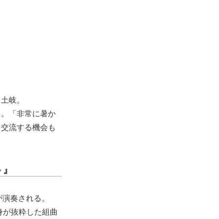
と土岐。
う。「非常に暑か
と交流する機会も
ト』
が演奏される。
身が抜粋した組曲