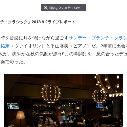
画像を全て表示（14件）
・クラシック」2018.9.2ライブレポート
と時を音楽に耳を傾けながら過ごす
サンデー・ブランチ・クラ
岐祐奈
（ヴァイオリン）と平山麻美（ピアノ）だ。2年前に出会
人が、爽やかな秋の気配が漂う9月の幕開けを、息の合ったデ
演奏で彩った。