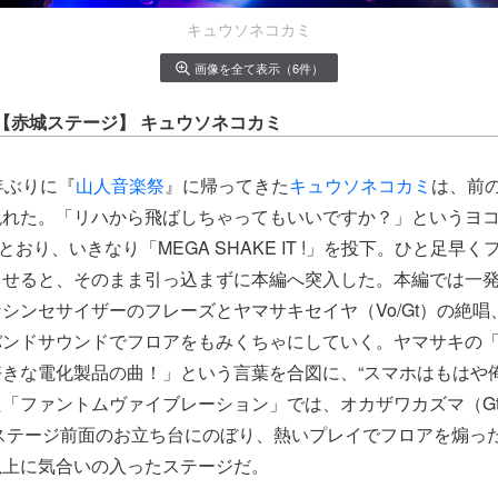
キュウソネコカミ
画像を全て表示（6件）
18【赤城ステージ】 キュウソネコカミ
年ぶりに『
山人音楽祭
』に帰ってきた
キュウソネコカミ
は、前
現れた。「リハから飛ばしちゃってもいいですか？」というヨ
とおり、いきなり「MEGA SHAKE IT !」を投下。ひと足早
させると、そのまま引っ込まずに本編へ突入した。本編では一
シンセサイザーのフレーズとヤマサキセイヤ（Vo/Gt）の絶
バンドサウンドでフロアをもみくちゃにしていく。ヤマサキの
きな電化製品の曲！」という言葉を合図に、“スマホはもはや俺
「ファントムヴァイブレーション」では、オカザワカズマ（G
ステージ前面のお立ち台にのぼり、熱いプレイでフロアを煽っ
以上に気合いの入ったステージだ。