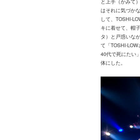
と上手（かみて）
はそれに気づか
して、TOSHI-
キに着せて、帽
タ）と戸惑いな
て「TOSHI-
40代で死にたい
体にした。