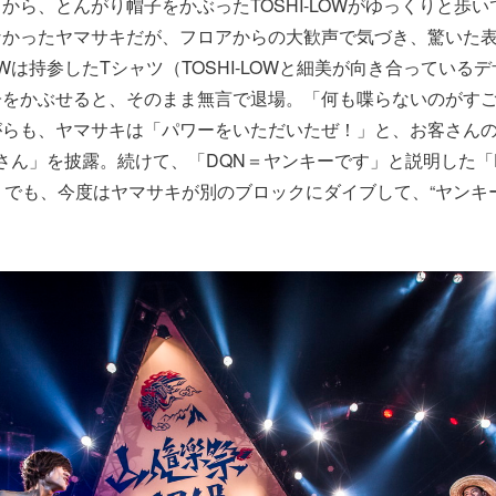
から、とんがり帽子をかぶったTOSHI-LOWがゆっくりと歩
なかったヤマサキだが、フロアからの大歓声で気づき、驚いた
LOWは持参したTシャツ（TOSHI-LOWと細美が向き合ってい
子をかぶせると、そのまま無言で退場。「何も喋らないのがす
がらも、ヤマサキは「パワーをいただいたぜ！」と、お客さん
LOWさん」を披露。続けて、「DQN＝ヤンキーです」と説明した「
」でも、今度はヤマサキが別のブロックにダイブして、“ヤンキ