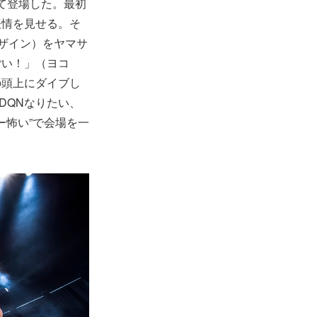
いて登場した。最初
表情を見せる。そ
るデザイン）をヤマサ
ごい！」（ヨコ
の頭上にダイブし
DQNなりたい、
ー怖い”で会場を一