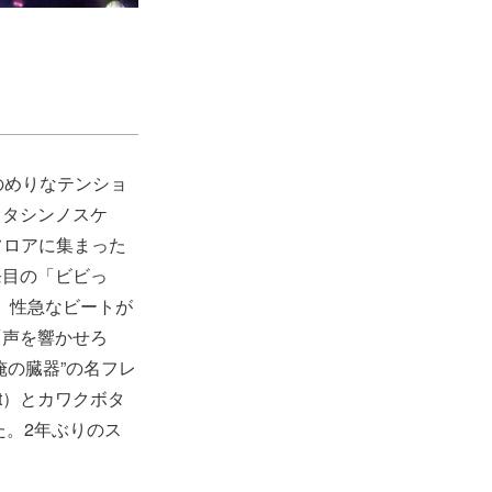
のめりなテンショ
コタシンノスケ
くフロアに集まった
発目の「ビビっ
唱、性急なビートが
「声を響かせろ
の臓器”の名フレ
t）とカワクボタ
た。2年ぶりのス