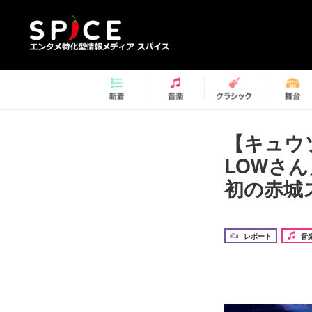
【キュウソ
LOWさ
初の赤城
レポート
音