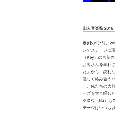
山人音楽祭 20
定刻の5分前、2
ンでステージに
（Key）の言葉の
お客さんを暴れ
た」から、鋭利な
激しく絡み合う
ー、俺たちの大好
ーズを大合唱した
クロウ（Ba）も
テージはいつも