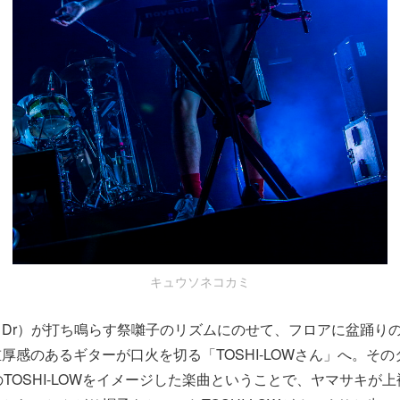
キュウソネコカミ
Dr）が打ち鳴らす祭囃子のリズムにのせて、フロアに盆踊り
厚感のあるギターが口火を切る「TOSHI-LOWさん」へ。そ
NのTOSHI-LOWをイメージした楽曲ということで、ヤマサキが