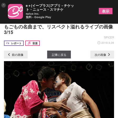
×
e＋(イープラス)アプリ - チケッ
ト・ニュース・スマチケ
表示
eplus inc.
無料 - Google Play
ニューロティカ × 四星球 爆笑の運動会から悲喜こ
もごもの名曲まで、リスペクト溢れるライブの画像
3/15
SPICER
2018.9.28
レポート
音楽
前の画像
記事に戻る
次の画像