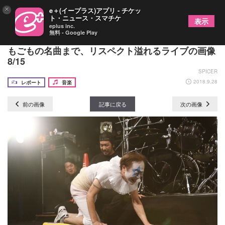
×
e＋(イープラス)アプリ - チケッ
ト・ニュース・スマチケ
表示
eplus inc.
無料 - Google Play
ニューロティカ × 四星球 爆笑の運動会から悲喜こ
もごもの名曲まで、リスペクト溢れるライブの画像
8/15
SPICER
2018.9.28
レポート
音楽
前の画像
記事に戻る
次の画像