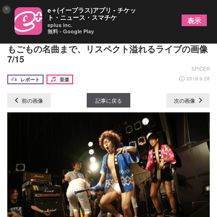
×
e＋(イープラス)アプリ - チケッ
ト・ニュース・スマチケ
表示
eplus inc.
無料 - Google Play
ニューロティカ × 四星球 爆笑の運動会から悲喜こ
もごもの名曲まで、リスペクト溢れるライブの画像
7/15
SPICER
2018.9.28
レポート
音楽
前の画像
記事に戻る
次の画像